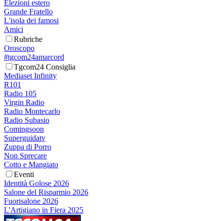
Elezioni estero
Grande Fratello
L'isola dei famosi
Amici
Rubriche
Oroscopo
#tgcom24amarcord
Tgcom24 Consiglia
Mediaset Infinity
R101
Radio 105
Virgin Radio
Radio Montecarlo
Radio Subasio
Comingsoon
Superguidatv
Zuppa di Porro
Non Sprecare
Cotto e Mangiato
Eventi
Identità Golose 2026
Salone del Risparmio 2026
Fuorisalone 2026
L'Artigiano in Fiera 2025