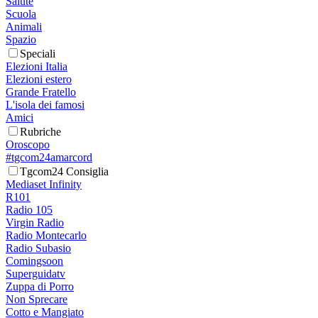
Salute
Scuola
Animali
Spazio
Speciali
Elezioni Italia
Elezioni estero
Grande Fratello
L'isola dei famosi
Amici
Rubriche
Oroscopo
#tgcom24amarcord
Tgcom24 Consiglia
Mediaset Infinity
R101
Radio 105
Virgin Radio
Radio Montecarlo
Radio Subasio
Comingsoon
Superguidatv
Zuppa di Porro
Non Sprecare
Cotto e Mangiato