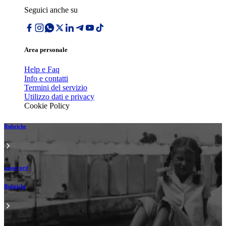
Seguici anche su
Area personale
Help e Faq
Info e contatti
Termini del servizio
Utilizzo dati e privacy
Cookie Policy
Rubriche
amarcord
Rubriche