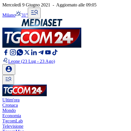
Mercoledì 9 Giugno 2021
-
Aggiornato alle
09:05
Milano
31°
Leone
(23 Lug - 23 Ago)
Ultim'ora
Cronaca
Mondo
Economia
TgcomLab
Televisione