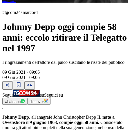
amarcord
#tgcom24amarcord
Johnny Depp oggi compie 58
anni: eccolo ritirare il Telegatto
nel 1997
I ringraziamenti dell'attore dal palco suscitano le risate del pubblico
09 Giu 2021 - 09:05
09 Giu 2021 - 09:05
Segui
su
Seguici su
whatsapp
discover
Johnny Depp
, all'anagrafe John Christopher Depp II,
nato a
Owensboro il 9 giugno 1963, compie oggi 58 anni.
Considerato
uno tra gli attori più completi della sua generazione, nel corso della