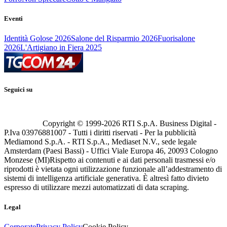
Eventi
Identità Golose 2026
Salone del Risparmio 2026
Fuorisalone
2026
L'Artigiano in Fiera 2025
Seguici su
Copyright © 1999-
2026
RTI S.p.A. Business Digital -
P.Iva 03976881007 - Tutti i diritti riservati - Per la pubblicità
Mediamond S.p.A. - RTI S.p.A., Mediaset N.V., sede legale
Amsterdam (Paesi Bassi) - Uffici Viale Europa 46, 20093 Cologno
Monzese (MI)
Rispetto ai contenuti e ai dati personali trasmessi e/o
riprodotti è vietata ogni utilizzazione funzionale all’addestramento di
sistemi di intelligenza artificiale generativa. È altresì fatto divieto
espresso di utilizzare mezzi automatizzati di data scraping.
Legal
Corporate
Privacy Policy
Cookie Policy