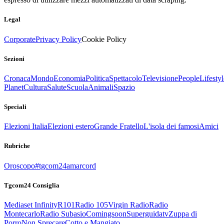
Legal
Corporate
Privacy Policy
Cookie Policy
Sezioni
Cronaca
Mondo
Economia
Politica
Spettacolo
Televisione
People
Lifestyl
Planet
Cultura
Salute
Scuola
Animali
Spazio
Speciali
Elezioni Italia
Elezioni estero
Grande Fratello
L'isola dei famosi
Amici
Rubriche
Oroscopo
#tgcom24amarcord
Tgcom24 Consiglia
Mediaset Infinity
R101
Radio 105
Virgin Radio
Radio
Montecarlo
Radio Subasio
Comingsoon
Superguidatv
Zuppa di
Porro
Non Sprecare
Cotto e Mangiato