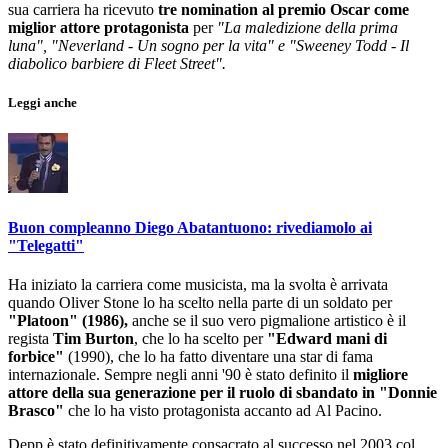
sua carriera ha ricevuto
tre nomination al premio Oscar come
miglior attore protagonista
per
"La maledizione della prima
luna", "Neverland - Un sogno per la vita" e "Sweeney Todd - Il
diabolico barbiere di Fleet Street".
Leggi anche
Buon compleanno Diego Abatantuono: rivediamolo ai
"Telegatti"
Ha iniziato la carriera come musicista, ma la svolta è arrivata
quando Oliver Stone lo ha scelto nella parte di un soldato per
"Platoon" (1986),
anche se il suo vero pigmalione artistico è il
regista
Tim Burton
, che lo ha scelto per
"Edward mani di
forbice"
(1990), che lo ha fatto diventare una star di fama
internazionale. Sempre negli anni '90 è stato definito il
migliore
attore della sua generazione per il ruolo di sbandato in "Donnie
Brasco"
che lo ha visto protagonista accanto ad Al Pacino.
Depp è stato definitivamente consacrato al successo nel 2003 col