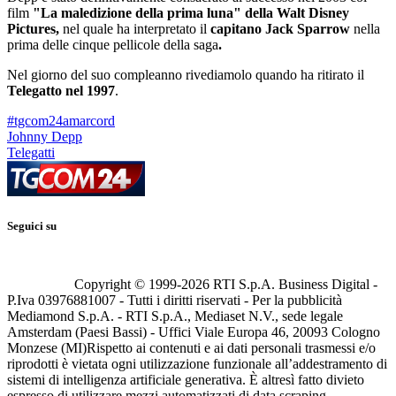
film
"La maledizione della prima luna" della Walt Disney
Pictures,
nel quale ha interpretato il
capitano Jack Sparrow
nella
prima delle cinque pellicole della saga
.
Nel giorno del suo compleanno rivediamolo quando ha ritirato il
Telegatto nel 1997
.
#tgcom24amarcord
Johnny Depp
Telegatti
Seguici su
Copyright © 1999-
2026
RTI S.p.A. Business Digital -
P.Iva 03976881007 - Tutti i diritti riservati - Per la pubblicità
Mediamond S.p.A. - RTI S.p.A., Mediaset N.V., sede legale
Amsterdam (Paesi Bassi) - Uffici Viale Europa 46, 20093 Cologno
Monzese (MI)
Rispetto ai contenuti e ai dati personali trasmessi e/o
riprodotti è vietata ogni utilizzazione funzionale all’addestramento di
sistemi di intelligenza artificiale generativa. È altresì fatto divieto
espresso di utilizzare mezzi automatizzati di data scraping.