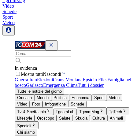
TgcomMag
Video
Schede
Sport
Meteo
In evidenza
Mostra tutti
Nascondi
Guerra Iran
Elezioni
Crans Montana
Epstein Files
Famiglia nel
bosco
Garlasco
Emergenza Clima
Tutti i dossier
Tutte le notizie del giorno
Cronaca
Mondo
Politica
Economia
Sport
Meteo
Video
Foto
Infografiche
Schede
Tv & Spettacolo
TgcomLab
TgcomMag
TgTech
Lifestyle
Oroscopo
Salute
Skuola
Cultura
Animali
Speciali
Chi siamo