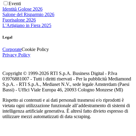
Eventi
Identità Golose 2026
Salone del Risparmio 2026
Fuorisalone 2026
L'Artigiano in Fiera 2025
Legal
Corporate
Cookie Policy
Privacy Policy
Copyright © 1999-
2026
RTI S.p.A. Business Digital - P.Iva
03976881007 - Tutti i diritti riservati - Per la pubblicità Mediamond
S.p.A. - RTI S.p.A., Mediaset N.V., sede legale Amsterdam (Paesi
Bassi) - Uffici Viale Europa 46, 20093 Cologno Monzese (MI)
Rispetto ai contenuti e ai dati personali trasmessi e/o riprodotti è
vietata ogni utilizzazione funzionale all’addestramento di sistemi di
intelligenza artificiale generativa. È altresì fatto divieto espresso di
utilizzare mezzi automatizzati di data scraping.