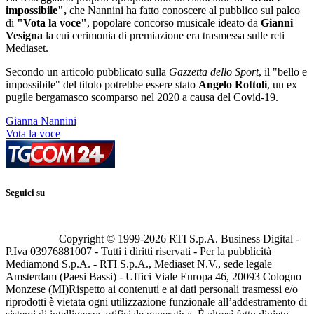
impossibile",
che Nannini ha fatto conoscere al pubblico sul palco
di
"Vota la voce"
, popolare concorso musicale ideato da
Gianni
Vesigna
la cui cerimonia di premiazione era trasmessa sulle reti
Mediaset.
Secondo un articolo pubblicato sulla
Gazzetta dello Sport
, il "bello e
impossibile" del titolo potrebbe essere stato
Angelo Rottoli
, un ex
pugile bergamasco scomparso nel 2020 a causa del Covid-19.
Gianna Nannini
Vota la voce
Seguici su
Copyright © 1999-
2026
RTI S.p.A. Business Digital -
P.Iva 03976881007 - Tutti i diritti riservati - Per la pubblicità
Mediamond S.p.A. - RTI S.p.A., Mediaset N.V., sede legale
Amsterdam (Paesi Bassi) - Uffici Viale Europa 46, 20093 Cologno
Monzese (MI)
Rispetto ai contenuti e ai dati personali trasmessi e/o
riprodotti è vietata ogni utilizzazione funzionale all’addestramento di