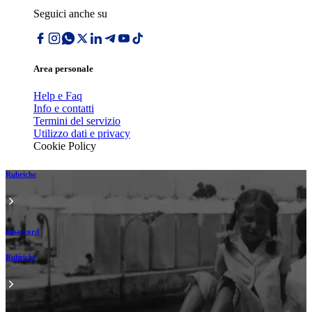
Seguici anche su
Area personale
Help e Faq
Info e contatti
Termini del servizio
Utilizzo dati e privacy
Cookie Policy
Rubriche
amarcord
Rubriche