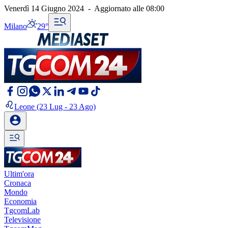
Venerdì 14 Giugno 2024
-
Aggiornato alle
08:00
Milano
29°
Leone
(23 Lug - 23 Ago)
Ultim'ora
Cronaca
Mondo
Economia
TgcomLab
Televisione