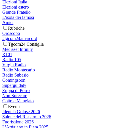
Elezioni Italia
Elezioni estero
Grande Fratello
L'isola dei famosi
Amici
Rubriche
Oroscopo
#tgcom24amarcord
Tgcom24 Consiglia
Mediaset Infinity
R101
Radio 105
Virgin Radio
Radio Montecarlo
Radio Subasio
Comingsoon
Superguidatv
Zuppa di Porro
Non Sprecare
Cotto e Mangiato
Eventi
Identità Golose 2026
Salone del Risparmio 2026
Fuorisalone 2026
L'Artigiano in Fiera 2025