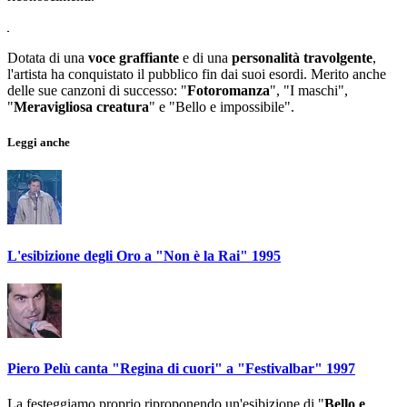
Dotata di una
voce graffiante
e di una
personalità travolgente
,
l'artista ha conquistato il pubblico fin dai suoi esordi. Merito anche
delle sue canzoni di successo: "
Fotoromanza
", "I maschi",
"
Meravigliosa creatura
" e "Bello e impossibile".
Leggi anche
L'esibizione degli Oro a "Non è la Rai" 1995
Piero Pelù canta "Regina di cuori" a "Festivalbar" 1997
La festeggiamo proprio riproponendo un'esibizione di "
Bello e