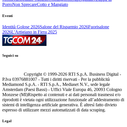
Porro
Non Sprecare
Cotto e Mangiato
Eventi
Identità Golose 2026
Salone del Risparmio 2026
Fuorisalone
2026
L'Artigiano in Fiera 2025
Seguici su
Copyright © 1999-
2026
RTI S.p.A. Business Digital -
P.Iva 03976881007 - Tutti i diritti riservati - Per la pubblicità
Mediamond S.p.A. - RTI S.p.A., Mediaset N.V., sede legale
Amsterdam (Paesi Bassi) - Uffici Viale Europa 46, 20093 Cologno
Monzese (MI)
Rispetto ai contenuti e ai dati personali trasmessi e/o
riprodotti è vietata ogni utilizzazione funzionale all’addestramento di
sistemi di intelligenza artificiale generativa. È altresì fatto divieto
espresso di utilizzare mezzi automatizzati di data scraping.
Legal