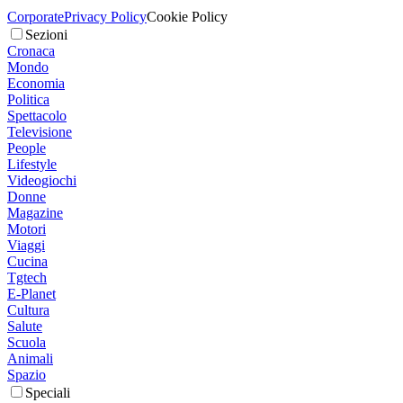
Corporate
Privacy Policy
Cookie Policy
Sezioni
Cronaca
Mondo
Economia
Politica
Spettacolo
Televisione
People
Lifestyle
Videogiochi
Donne
Magazine
Motori
Viaggi
Cucina
Tgtech
E-Planet
Cultura
Salute
Scuola
Animali
Spazio
Speciali