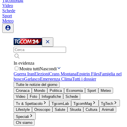
TgcomMag
Video
Schede
Sport
Meteo
In evidenza
Mostra tutti
Nascondi
Guerra Iran
Elezioni
Crans Montana
Epstein Files
Famiglia nel
bosco
Garlasco
Emergenza Clima
Tutti i dossier
Tutte le notizie del giorno
Cronaca
Mondo
Politica
Economia
Sport
Meteo
Video
Foto
Infografiche
Schede
Tv & Spettacolo
TgcomLab
TgcomMag
TgTech
Lifestyle
Oroscopo
Salute
Skuola
Cultura
Animali
Speciali
Chi siamo