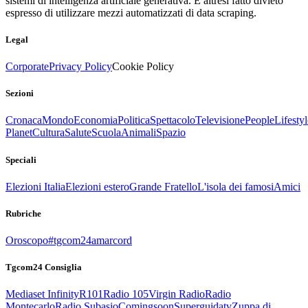
sistemi di intelligenza artificiale generativa. È altresì fatto divieto
espresso di utilizzare mezzi automatizzati di data scraping.
Legal
Corporate
Privacy Policy
Cookie Policy
Sezioni
Cronaca
Mondo
Economia
Politica
Spettacolo
Televisione
People
Lifestyl
Planet
Cultura
Salute
Scuola
Animali
Spazio
Speciali
Elezioni Italia
Elezioni estero
Grande Fratello
L'isola dei famosi
Amici
Rubriche
Oroscopo
#tgcom24amarcord
Tgcom24 Consiglia
Mediaset Infinity
R101
Radio 105
Virgin Radio
Radio
Montecarlo
Radio Subasio
Comingsoon
Superguidatv
Zuppa di