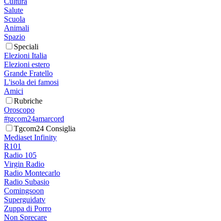
Cultura
Salute
Scuola
Animali
Spazio
Speciali
Elezioni Italia
Elezioni estero
Grande Fratello
L'isola dei famosi
Amici
Rubriche
Oroscopo
#tgcom24amarcord
Tgcom24 Consiglia
Mediaset Infinity
R101
Radio 105
Virgin Radio
Radio Montecarlo
Radio Subasio
Comingsoon
Superguidatv
Zuppa di Porro
Non Sprecare