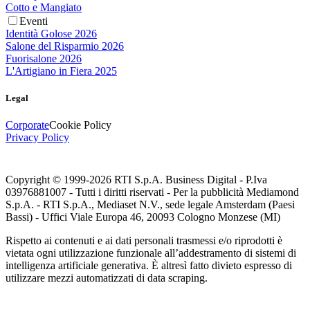
Cotto e Mangiato
Eventi
Identità Golose 2026
Salone del Risparmio 2026
Fuorisalone 2026
L'Artigiano in Fiera 2025
Legal
Corporate
Cookie Policy
Privacy Policy
Copyright © 1999-
2026
RTI S.p.A. Business Digital - P.Iva
03976881007 - Tutti i diritti riservati - Per la pubblicità Mediamond
S.p.A. - RTI S.p.A., Mediaset N.V., sede legale Amsterdam (Paesi
Bassi) - Uffici Viale Europa 46, 20093 Cologno Monzese (MI)
Rispetto ai contenuti e ai dati personali trasmessi e/o riprodotti è
vietata ogni utilizzazione funzionale all’addestramento di sistemi di
intelligenza artificiale generativa. È altresì fatto divieto espresso di
utilizzare mezzi automatizzati di data scraping.