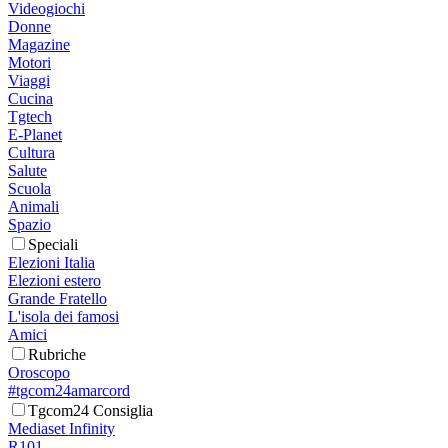
Videogiochi
Donne
Magazine
Motori
Viaggi
Cucina
Tgtech
E-Planet
Cultura
Salute
Scuola
Animali
Spazio
Speciali
Elezioni Italia
Elezioni estero
Grande Fratello
L'isola dei famosi
Amici
Rubriche
Oroscopo
#tgcom24amarcord
Tgcom24 Consiglia
Mediaset Infinity
R101