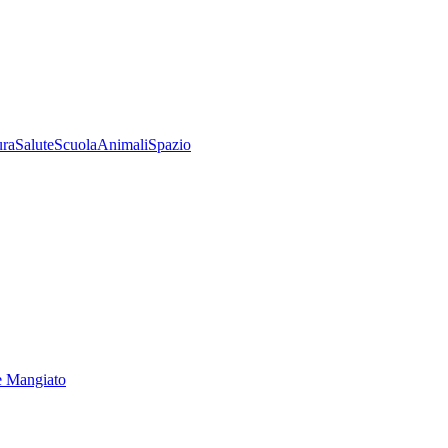
ura
Salute
Scuola
Animali
Spazio
e Mangiato