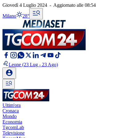
Giovedì 4 Luglio 2024
-
Aggiornato alle
08:54
Milano
28°
Leone
(23 Lug - 23 Ago)
Ultim'ora
Cronaca
Mondo
Economia
TgcomLab
Televisione