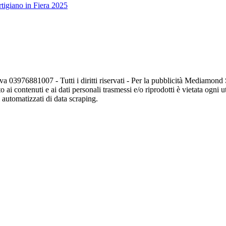
tigiano in Fiera 2025
va 03976881007 - Tutti i diritti riservati - Per la pubblicità Mediamon
o ai contenuti e ai dati personali trasmessi e/o riprodotti è vietata ogni 
zi automatizzati di data scraping.