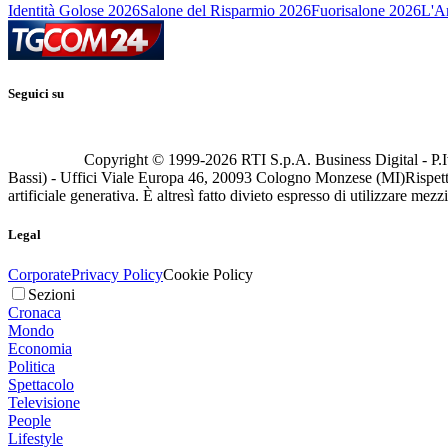
Identità Golose 2026
Salone del Risparmio 2026
Fuorisalone 2026
L'Ar
Seguici su
Copyright © 1999-
2026
RTI S.p.A. Business Digital - P.I
Bassi) - Uffici Viale Europa 46, 20093 Cologno Monzese (MI)
Rispett
artificiale generativa. È altresì fatto divieto espresso di utilizzare mez
Legal
Corporate
Privacy Policy
Cookie Policy
Sezioni
Cronaca
Mondo
Economia
Politica
Spettacolo
Televisione
People
Lifestyle