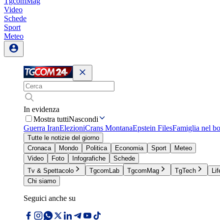
TgcomMag
Video
Schede
Sport
Meteo
In evidenza
Mostra tutti
Nascondi
Guerra Iran
Elezioni
Crans Montana
Epstein Files
Famiglia nel b
Tutte le notizie del giorno
Cronaca
Mondo
Politica
Economia
Sport
Meteo
Video
Foto
Infografiche
Schede
Tv & Spettacolo
TgcomLab
TgcomMag
TgTech
Lif
Chi siamo
Seguici anche su