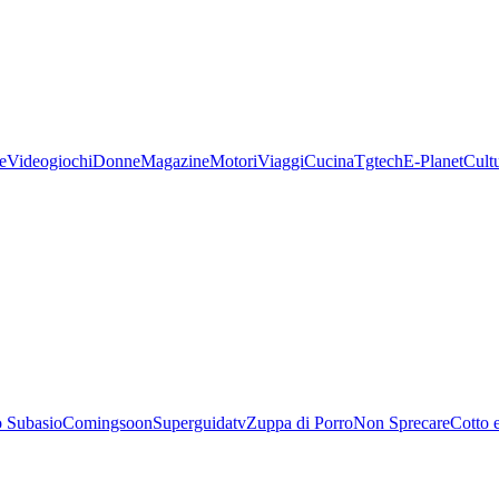
e
Videogiochi
Donne
Magazine
Motori
Viaggi
Cucina
Tgtech
E-Planet
Cult
 Subasio
Comingsoon
Superguidatv
Zuppa di Porro
Non Sprecare
Cotto 