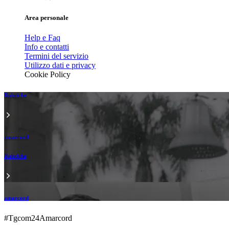
Area personale
Help e Faq
Info e contatti
Termini del servizio
Utilizzo dati e privacy
Cookie Policy
Rubriche
amarcord
Rubriche
amarcord
#Tgcom24Amarcord