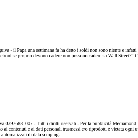
uiva - il Papa una settimana fa ha detto i soldi non sono niente e infatt
i pietroni se proprio devono cadere non possono cadere su Wall Street?" 
va 03976881007 - Tutti i diritti riservati - Per la pubblicità Mediamon
o ai contenuti e ai dati personali trasmessi e/o riprodotti è vietata ogni 
zi automatizzati di data scraping.