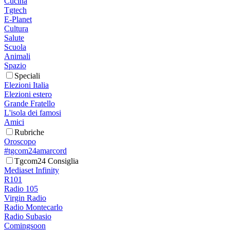
Cucina
Tgtech
E-Planet
Cultura
Salute
Scuola
Animali
Spazio
Speciali
Elezioni Italia
Elezioni estero
Grande Fratello
L'isola dei famosi
Amici
Rubriche
Oroscopo
#tgcom24amarcord
Tgcom24 Consiglia
Mediaset Infinity
R101
Radio 105
Virgin Radio
Radio Montecarlo
Radio Subasio
Comingsoon