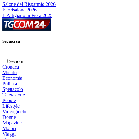
Salone del Risparmio 2026
Fuorisalone 2026
L'Artigiano in Fiera 2025
Seguici su
Sezioni
Cronaca
Mondo
Economia
Politica
Spettacolo
Televisione
People
Lifestyle
Videogiochi
Donne
Magazine
Motori
Viaggi