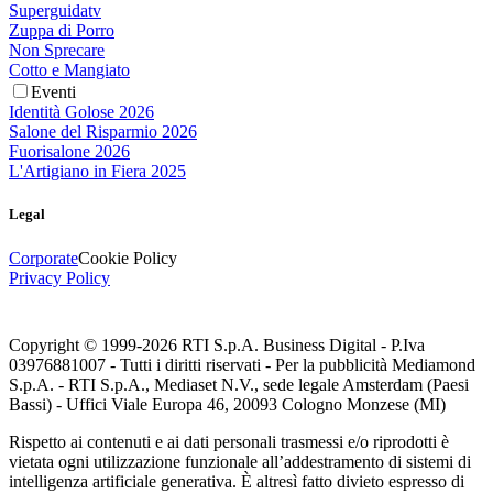
Superguidatv
Zuppa di Porro
Non Sprecare
Cotto e Mangiato
Eventi
Identità Golose 2026
Salone del Risparmio 2026
Fuorisalone 2026
L'Artigiano in Fiera 2025
Legal
Corporate
Cookie Policy
Privacy Policy
Copyright © 1999-
2026
RTI S.p.A. Business Digital - P.Iva
03976881007 - Tutti i diritti riservati - Per la pubblicità Mediamond
S.p.A. - RTI S.p.A., Mediaset N.V., sede legale Amsterdam (Paesi
Bassi) - Uffici Viale Europa 46, 20093 Cologno Monzese (MI)
Rispetto ai contenuti e ai dati personali trasmessi e/o riprodotti è
vietata ogni utilizzazione funzionale all’addestramento di sistemi di
intelligenza artificiale generativa. È altresì fatto divieto espresso di