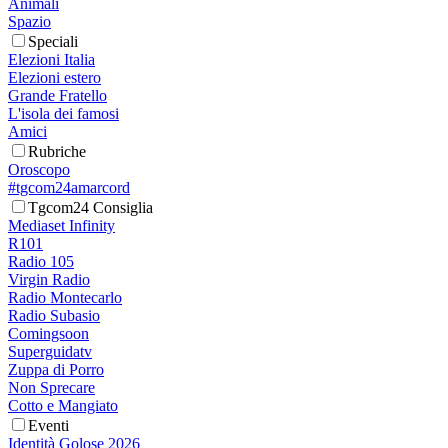
Animali
Spazio
Speciali
Elezioni Italia
Elezioni estero
Grande Fratello
L'isola dei famosi
Amici
Rubriche
Oroscopo
#tgcom24amarcord
Tgcom24 Consiglia
Mediaset Infinity
R101
Radio 105
Virgin Radio
Radio Montecarlo
Radio Subasio
Comingsoon
Superguidatv
Zuppa di Porro
Non Sprecare
Cotto e Mangiato
Eventi
Identità Golose 2026