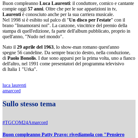
Buon compleanno
Luca Laurenti
: il conduttore, comico e cantante
compie oggi
57 anni
. Oltre che per le sue apparizioni in tv,
Laurenti
è conosciuto anche per la sua carriera musicale.
Nel 1998 si è esibito sul palco di "
Un disco per l'estate
" con il
brano "Innamorarsi noi". La canzone, vincitrice del premio della
stampa di quell'edizione, fa parte dell'album pubblicato, proprio in
quell'anno, "Nudo nel mondo".
Nato il
29 aprile del 1963
, lo show-man romano quest'anno
spegne 56 candeline. Da sempre braccio destro, nella conduzione,
di
Paolo Bonolis
. I due sono apparsi per la prima volta, uno a fianco
dell'altro, nel 1991 come presentatori del programma televisivo
di Italia 1 "Urka".
luca laurenti
amarcord
Sullo stesso tema
#TGCOM24Amarcord
Buon compleanno Patty Pravo: rivediamola con "Pensiero