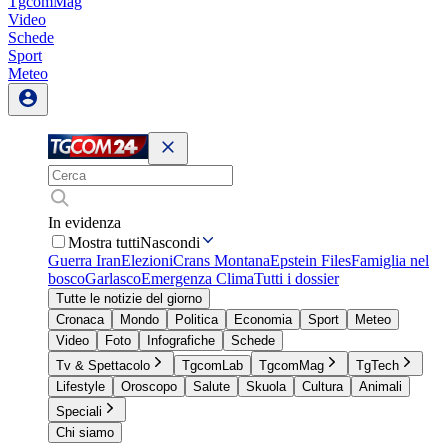
TgcomMag
Video
Schede
Sport
Meteo
In evidenza
Mostra tutti
Nascondi
Guerra Iran
Elezioni
Crans Montana
Epstein Files
Famiglia nel
bosco
Garlasco
Emergenza Clima
Tutti i dossier
Tutte le notizie del giorno
Cronaca
Mondo
Politica
Economia
Sport
Meteo
Video
Foto
Infografiche
Schede
Tv & Spettacolo
TgcomLab
TgcomMag
TgTech
Lifestyle
Oroscopo
Salute
Skuola
Cultura
Animali
Speciali
Chi siamo