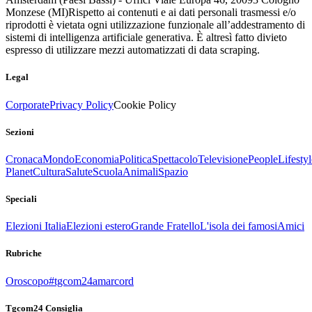
Monzese (MI)
Rispetto ai contenuti e ai dati personali trasmessi e/o
riprodotti è vietata ogni utilizzazione funzionale all’addestramento di
sistemi di intelligenza artificiale generativa. È altresì fatto divieto
espresso di utilizzare mezzi automatizzati di data scraping.
Legal
Corporate
Privacy Policy
Cookie Policy
Sezioni
Cronaca
Mondo
Economia
Politica
Spettacolo
Televisione
People
Lifestyl
Planet
Cultura
Salute
Scuola
Animali
Spazio
Speciali
Elezioni Italia
Elezioni estero
Grande Fratello
L'isola dei famosi
Amici
Rubriche
Oroscopo
#tgcom24amarcord
Tgcom24 Consiglia