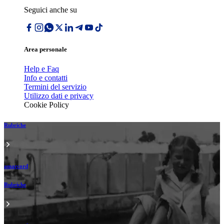
Seguici anche su
Area personale
Help e Faq
Info e contatti
Termini del servizio
Utilizzo dati e privacy
Cookie Policy
Rubriche
amarcord
Rubriche