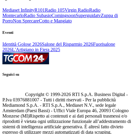
Mediaset Infinity
R101
Radio 105
Virgin Radio
Radio
Montecarlo
Radio Subasio
Comingsoon
Superguidatv
Zuppa di
Porro
Non Sprecare
Cotto e Mangiato
Eventi
Identità Golose 2026
Salone del Risparmio 2026
Fuorisalone
2026
L'Artigiano in Fiera 2025
Seguici su
Copyright © 1999-
2026
RTI S.p.A. Business Digital -
P.Iva 03976881007 - Tutti i diritti riservati - Per la pubblicità
Mediamond S.p.A. - RTI S.p.A., Mediaset N.V., sede legale
Amsterdam (Paesi Bassi) - Uffici Viale Europa 46, 20093 Cologno
Monzese (MI)
Rispetto ai contenuti e ai dati personali trasmessi e/o
riprodotti è vietata ogni utilizzazione funzionale all’addestramento di
sistemi di intelligenza artificiale generativa. È altresì fatto divieto
espresso di utilizzare mezzi automatizzati di data scraping.