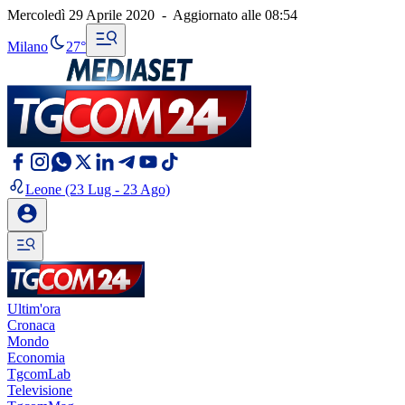
Mercoledì 29 Aprile 2020
-
Aggiornato alle
08:54
Milano
27°
Leone
(23 Lug - 23 Ago)
Ultim'ora
Cronaca
Mondo
Economia
TgcomLab
Televisione