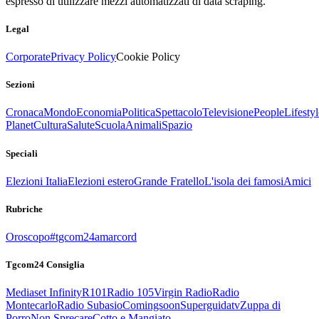
espresso di utilizzare mezzi automatizzati di data scraping.
Legal
Corporate
Privacy Policy
Cookie Policy
Sezioni
Cronaca
Mondo
Economia
Politica
Spettacolo
Televisione
People
Lifestyl
Planet
Cultura
Salute
Scuola
Animali
Spazio
Speciali
Elezioni Italia
Elezioni estero
Grande Fratello
L'isola dei famosi
Amici
Rubriche
Oroscopo
#tgcom24amarcord
Tgcom24 Consiglia
Mediaset Infinity
R101
Radio 105
Virgin Radio
Radio
Montecarlo
Radio Subasio
Comingsoon
Superguidatv
Zuppa di
Porro
Non Sprecare
Cotto e Mangiato