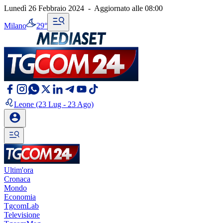
Lunedì 26 Febbraio 2024
-
Aggiornato alle
08:00
Milano
29°
Leone
(23 Lug - 23 Ago)
Ultim'ora
Cronaca
Mondo
Economia
TgcomLab
Televisione