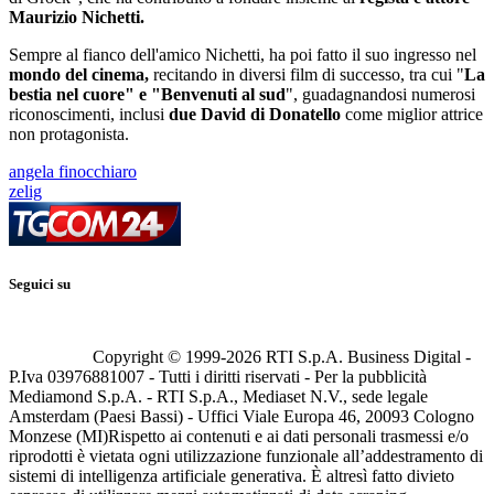
Maurizio Nichetti.
Sempre al fianco dell'amico Nichetti, ha poi fatto il suo ingresso nel
mondo del cinema,
recitando in diversi film di successo, tra cui "
La
bestia nel cuore" e "Benvenuti al sud
", guadagnandosi numerosi
riconoscimenti, inclusi
due David di Donatello
come miglior attrice
non protagonista.
angela finocchiaro
zelig
Seguici su
Copyright © 1999-
2026
RTI S.p.A. Business Digital -
P.Iva 03976881007 - Tutti i diritti riservati - Per la pubblicità
Mediamond S.p.A. - RTI S.p.A., Mediaset N.V., sede legale
Amsterdam (Paesi Bassi) - Uffici Viale Europa 46, 20093 Cologno
Monzese (MI)
Rispetto ai contenuti e ai dati personali trasmessi e/o
riprodotti è vietata ogni utilizzazione funzionale all’addestramento di
sistemi di intelligenza artificiale generativa. È altresì fatto divieto