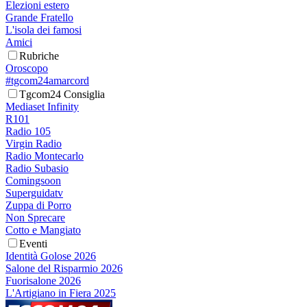
Elezioni estero
Grande Fratello
L'isola dei famosi
Amici
Rubriche
Oroscopo
#tgcom24amarcord
Tgcom24 Consiglia
Mediaset Infinity
R101
Radio 105
Virgin Radio
Radio Montecarlo
Radio Subasio
Comingsoon
Superguidatv
Zuppa di Porro
Non Sprecare
Cotto e Mangiato
Eventi
Identità Golose 2026
Salone del Risparmio 2026
Fuorisalone 2026
L'Artigiano in Fiera 2025