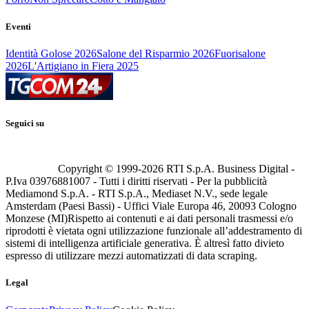
Eventi
Identità Golose 2026
Salone del Risparmio 2026
Fuorisalone
2026
L'Artigiano in Fiera 2025
Seguici su
Copyright © 1999-
2026
RTI S.p.A. Business Digital -
P.Iva 03976881007 - Tutti i diritti riservati - Per la pubblicità
Mediamond S.p.A. - RTI S.p.A., Mediaset N.V., sede legale
Amsterdam (Paesi Bassi) - Uffici Viale Europa 46, 20093 Cologno
Monzese (MI)
Rispetto ai contenuti e ai dati personali trasmessi e/o
riprodotti è vietata ogni utilizzazione funzionale all’addestramento di
sistemi di intelligenza artificiale generativa. È altresì fatto divieto
espresso di utilizzare mezzi automatizzati di data scraping.
Legal