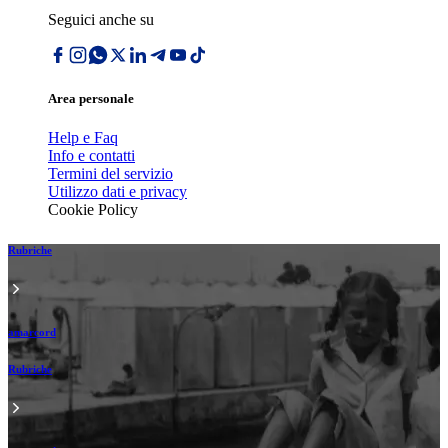
Seguici anche su
Area personale
Help e Faq
Info e contatti
Termini del servizio
Utilizzo dati e privacy
Cookie Policy
Rubriche
amarcord
Rubriche