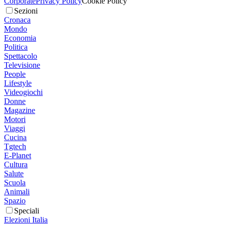
Corporate
Privacy Policy
Cookie Policy
Sezioni
Cronaca
Mondo
Economia
Politica
Spettacolo
Televisione
People
Lifestyle
Videogiochi
Donne
Magazine
Motori
Viaggi
Cucina
Tgtech
E-Planet
Cultura
Salute
Scuola
Animali
Spazio
Speciali
Elezioni Italia