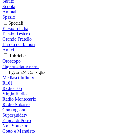
Salute
Scuola
Animali
Spazio
Speciali
Elezioni Italia
Elezioni estero
Grande Fratello
L'isola dei famosi
Amici
Rubriche
Oroscopo
#tgcom24amarcord
Tgcom24 Consiglia
Mediaset Infinity
R101
Radio 105
Virgin Radio
Radio Montecarlo
Radio Subasio
Comingsoon
Superguidatv
Zuppa di Porro
Non Sprecare
Cotto e Mangiato