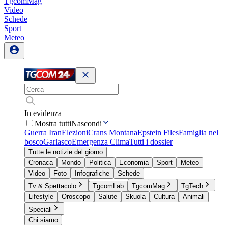
TgcomMag
Video
Schede
Sport
Meteo
In evidenza
Mostra tutti
Nascondi
Guerra Iran
Elezioni
Crans Montana
Epstein Files
Famiglia nel
bosco
Garlasco
Emergenza Clima
Tutti i dossier
Tutte le notizie del giorno
Cronaca
Mondo
Politica
Economia
Sport
Meteo
Video
Foto
Infografiche
Schede
Tv & Spettacolo
TgcomLab
TgcomMag
TgTech
Lifestyle
Oroscopo
Salute
Skuola
Cultura
Animali
Speciali
Chi siamo