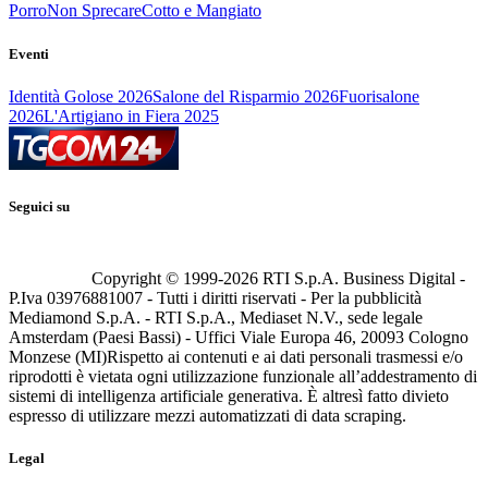
Porro
Non Sprecare
Cotto e Mangiato
Eventi
Identità Golose 2026
Salone del Risparmio 2026
Fuorisalone
2026
L'Artigiano in Fiera 2025
Seguici su
Copyright © 1999-
2026
RTI S.p.A. Business Digital -
P.Iva 03976881007 - Tutti i diritti riservati - Per la pubblicità
Mediamond S.p.A. - RTI S.p.A., Mediaset N.V., sede legale
Amsterdam (Paesi Bassi) - Uffici Viale Europa 46, 20093 Cologno
Monzese (MI)
Rispetto ai contenuti e ai dati personali trasmessi e/o
riprodotti è vietata ogni utilizzazione funzionale all’addestramento di
sistemi di intelligenza artificiale generativa. È altresì fatto divieto
espresso di utilizzare mezzi automatizzati di data scraping.
Legal