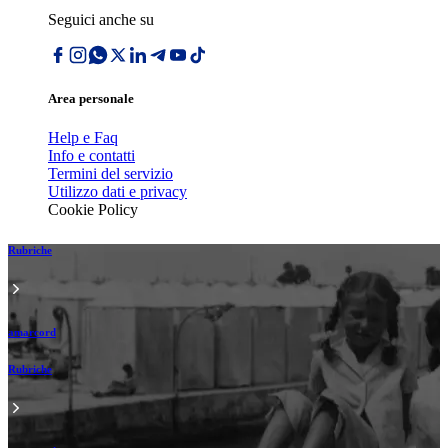
Seguici anche su
Area personale
Help e Faq
Info e contatti
Termini del servizio
Utilizzo dati e privacy
Cookie Policy
Rubriche
amarcord
Rubriche