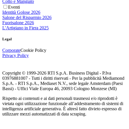
Cotto e Mangiato
Eventi
Identità Golose 2026
Salone del Risparmio 2026
Fuorisalone 2026
L'Artigiano in Fiera 2025
Legal
Corporate
Cookie Policy
Privacy Policy
Copyright © 1999-
2026
RTI S.p.A. Business Digital - P.Iva
03976881007 - Tutti i diritti riservati - Per la pubblicità Mediamond
S.p.A. - RTI S.p.A., Mediaset N.V., sede legale Amsterdam (Paesi
Bassi) - Uffici Viale Europa 46, 20093 Cologno Monzese (MI)
Rispetto ai contenuti e ai dati personali trasmessi e/o riprodotti è
vietata ogni utilizzazione funzionale all’addestramento di sistemi di
intelligenza artificiale generativa. È altresì fatto divieto espresso di
utilizzare mezzi automatizzati di data scraping.