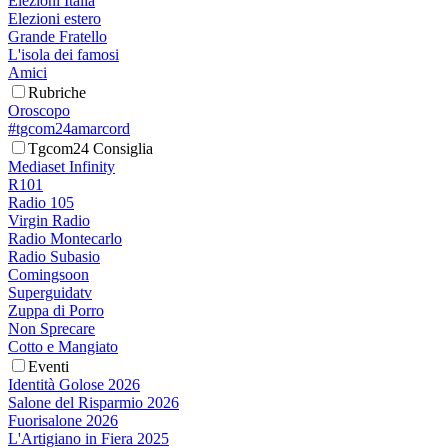
Elezioni Italia
Elezioni estero
Grande Fratello
L'isola dei famosi
Amici
Rubriche
Oroscopo
#tgcom24amarcord
Tgcom24 Consiglia
Mediaset Infinity
R101
Radio 105
Virgin Radio
Radio Montecarlo
Radio Subasio
Comingsoon
Superguidatv
Zuppa di Porro
Non Sprecare
Cotto e Mangiato
Eventi
Identità Golose 2026
Salone del Risparmio 2026
Fuorisalone 2026
L'Artigiano in Fiera 2025