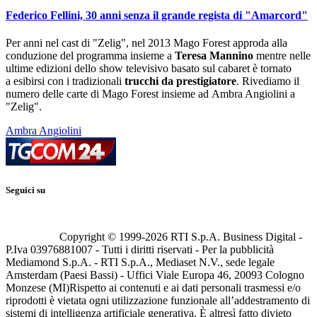
Federico Fellini, 30 anni senza il grande regista di "Amarcord"
Per anni nel cast di "Zelig", nel 2013 Mago Forest approda alla
conduzione del programma insieme a
Teresa Mannino
mentre nelle
ultime edizioni dello show televisivo basato sul cabaret è tornato
a esibirsi con i tradizionali
trucchi da prestigiatore
. Rivediamo il
numero delle carte di Mago Forest insieme ad Ambra Angiolini a
"Zelig".
Ambra Angiolini
Seguici su
Copyright © 1999-
2026
RTI S.p.A. Business Digital -
P.Iva 03976881007 - Tutti i diritti riservati - Per la pubblicità
Mediamond S.p.A. - RTI S.p.A., Mediaset N.V., sede legale
Amsterdam (Paesi Bassi) - Uffici Viale Europa 46, 20093 Cologno
Monzese (MI)
Rispetto ai contenuti e ai dati personali trasmessi e/o
riprodotti è vietata ogni utilizzazione funzionale all’addestramento di
sistemi di intelligenza artificiale generativa. È altresì fatto divieto