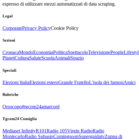
espresso di utilizzare mezzi automatizzati di data scraping.
Legal
Corporate
Privacy Policy
Cookie Policy
Sezioni
Cronaca
Mondo
Economia
Politica
Spettacolo
Televisione
People
Lifestyl
Planet
Cultura
Salute
Scuola
Animali
Spazio
Speciali
Elezioni Italia
Elezioni estero
Grande Fratello
L'isola dei famosi
Amici
Rubriche
Oroscopo
#tgcom24amarcord
Tgcom24 Consiglia
Mediaset Infinity
R101
Radio 105
Virgin Radio
Radio
Montecarlo
Radio Subasio
Comingsoon
Superguidatv
Zuppa di