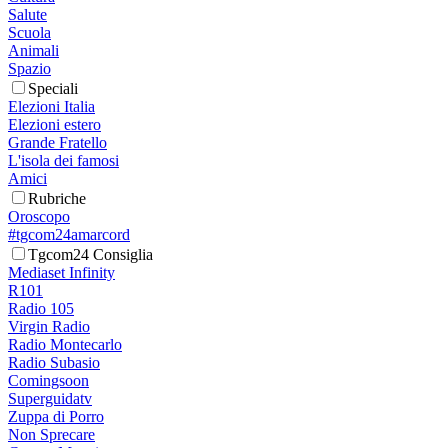
Salute
Scuola
Animali
Spazio
Speciali
Elezioni Italia
Elezioni estero
Grande Fratello
L'isola dei famosi
Amici
Rubriche
Oroscopo
#tgcom24amarcord
Tgcom24 Consiglia
Mediaset Infinity
R101
Radio 105
Virgin Radio
Radio Montecarlo
Radio Subasio
Comingsoon
Superguidatv
Zuppa di Porro
Non Sprecare