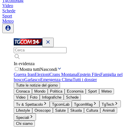
TgcomMag
Video
Schede
Sport
Meteo
In evidenza
Mostra tutti
Nascondi
Guerra Iran
Elezioni
Crans Montana
Epstein Files
Famiglia nel
bosco
Garlasco
Emergenza Clima
Tutti i dossier
Tutte le notizie del giorno
Cronaca
Mondo
Politica
Economia
Sport
Meteo
Video
Foto
Infografiche
Schede
Tv & Spettacolo
TgcomLab
TgcomMag
TgTech
Lifestyle
Oroscopo
Salute
Skuola
Cultura
Animali
Speciali
Chi siamo