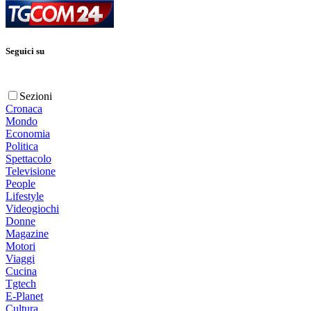
Seguici su
Sezioni
Cronaca
Mondo
Economia
Politica
Spettacolo
Televisione
People
Lifestyle
Videogiochi
Donne
Magazine
Motori
Viaggi
Cucina
Tgtech
E-Planet
Cultura