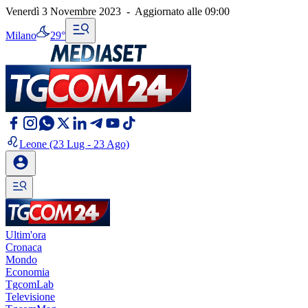
Venerdì 3 Novembre 2023
-
Aggiornato alle
09:00
Milano
29°
Leone
(23 Lug - 23 Ago)
Ultim'ora
Cronaca
Mondo
Economia
TgcomLab
Televisione