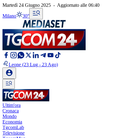
Martedì 24 Giugno 2025
-
Aggiornato alle
06:40
Milano
30°
Leone
(23 Lug - 23 Ago)
Ultim'ora
Cronaca
Mondo
Economia
TgcomLab
Televisione