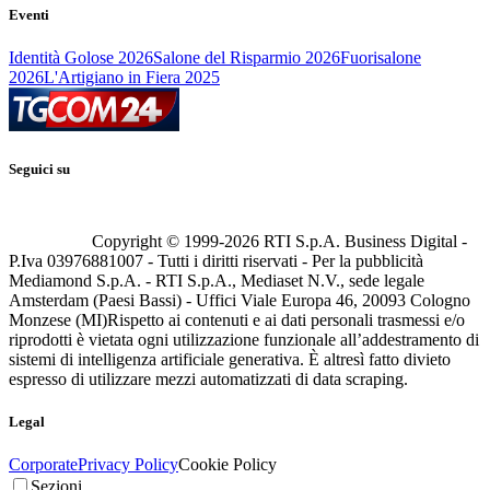
Eventi
Identità Golose 2026
Salone del Risparmio 2026
Fuorisalone
2026
L'Artigiano in Fiera 2025
Seguici su
Copyright © 1999-
2026
RTI S.p.A. Business Digital -
P.Iva 03976881007 - Tutti i diritti riservati - Per la pubblicità
Mediamond S.p.A. - RTI S.p.A., Mediaset N.V., sede legale
Amsterdam (Paesi Bassi) - Uffici Viale Europa 46, 20093 Cologno
Monzese (MI)
Rispetto ai contenuti e ai dati personali trasmessi e/o
riprodotti è vietata ogni utilizzazione funzionale all’addestramento di
sistemi di intelligenza artificiale generativa. È altresì fatto divieto
espresso di utilizzare mezzi automatizzati di data scraping.
Legal
Corporate
Privacy Policy
Cookie Policy
Sezioni