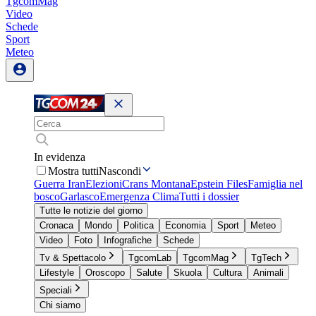
TgcomMag
Video
Schede
Sport
Meteo
In evidenza
Mostra tutti
Nascondi
Guerra Iran
Elezioni
Crans Montana
Epstein Files
Famiglia nel
bosco
Garlasco
Emergenza Clima
Tutti i dossier
Tutte le notizie del giorno
Cronaca
Mondo
Politica
Economia
Sport
Meteo
Video
Foto
Infografiche
Schede
Tv & Spettacolo
TgcomLab
TgcomMag
TgTech
Lifestyle
Oroscopo
Salute
Skuola
Cultura
Animali
Speciali
Chi siamo