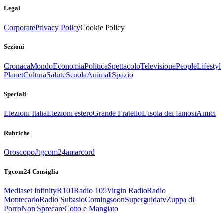
Legal
Corporate
Privacy Policy
Cookie Policy
Sezioni
Cronaca
Mondo
Economia
Politica
Spettacolo
Televisione
People
Lifestyl
Planet
Cultura
Salute
Scuola
Animali
Spazio
Speciali
Elezioni Italia
Elezioni estero
Grande Fratello
L'isola dei famosi
Amici
Rubriche
Oroscopo
#tgcom24amarcord
Tgcom24 Consiglia
Mediaset Infinity
R101
Radio 105
Virgin Radio
Radio
Montecarlo
Radio Subasio
Comingsoon
Superguidatv
Zuppa di
Porro
Non Sprecare
Cotto e Mangiato