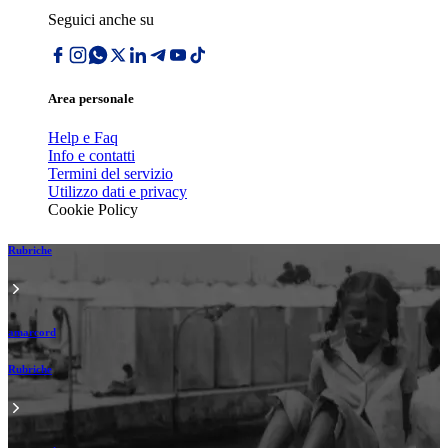
Seguici anche su
Area personale
Help e Faq
Info e contatti
Termini del servizio
Utilizzo dati e privacy
Cookie Policy
Rubriche
amarcord
Rubriche