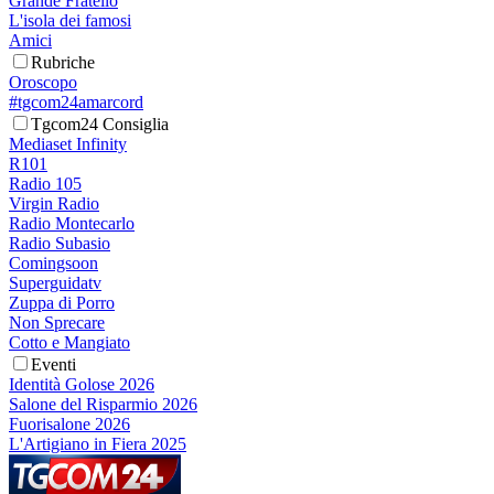
Grande Fratello
L'isola dei famosi
Amici
Rubriche
Oroscopo
#tgcom24amarcord
Tgcom24 Consiglia
Mediaset Infinity
R101
Radio 105
Virgin Radio
Radio Montecarlo
Radio Subasio
Comingsoon
Superguidatv
Zuppa di Porro
Non Sprecare
Cotto e Mangiato
Eventi
Identità Golose 2026
Salone del Risparmio 2026
Fuorisalone 2026
L'Artigiano in Fiera 2025