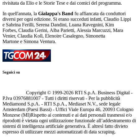
rivisitata da Elio e le Storie Tese e dai comici del programma.
In quell'annata, la
Gialappa's Band
fu affiancata da conduttori
diversi per ogni edizione. Si erano succeduti infatti, Claudio Lippi
e Sabrina Ferilli, Serena Dandini, Luana Ravegnini, Kim
Forbes, Claudia Gerini, Alba Parietti, Alessia Marcuzzi, Mara
Venier, Claudia Koll, Elenoire Casalegno, Simonetta
Martone e Simona Ventura.
Seguici su
Copyright © 1999-
2026
RTI S.p.A. Business Digital -
P.Iva 03976881007 - Tutti i diritti riservati - Per la pubblicità
Mediamond S.p.A. - RTI S.p.A., Mediaset N.V., sede legale
Amsterdam (Paesi Bassi) - Uffici Viale Europa 46, 20093 Cologno
Monzese (MI)
Rispetto ai contenuti e ai dati personali trasmessi e/o
riprodotti è vietata ogni utilizzazione funzionale all’addestramento di
sistemi di intelligenza artificiale generativa. È altresì fatto divieto
espresso di utilizzare mezzi automatizzati di data scraping.