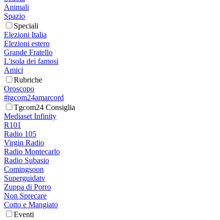
Animali
Spazio
Speciali
Elezioni Italia
Elezioni estero
Grande Fratello
L'isola dei famosi
Amici
Rubriche
Oroscopo
#tgcom24amarcord
Tgcom24 Consiglia
Mediaset Infinity
R101
Radio 105
Virgin Radio
Radio Montecarlo
Radio Subasio
Comingsoon
Superguidatv
Zuppa di Porro
Non Sprecare
Cotto e Mangiato
Eventi