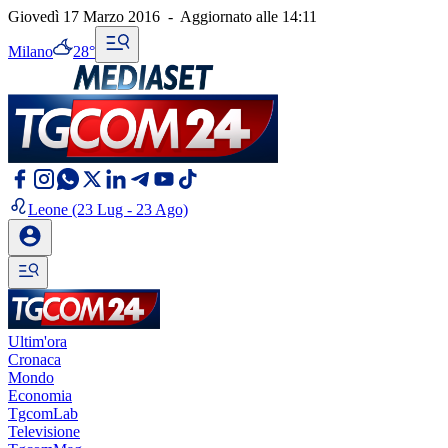
Giovedì 17 Marzo 2016
-
Aggiornato alle
14:11
Milano
28°
Leone
(23 Lug - 23 Ago)
Ultim'ora
Cronaca
Mondo
Economia
TgcomLab
Televisione