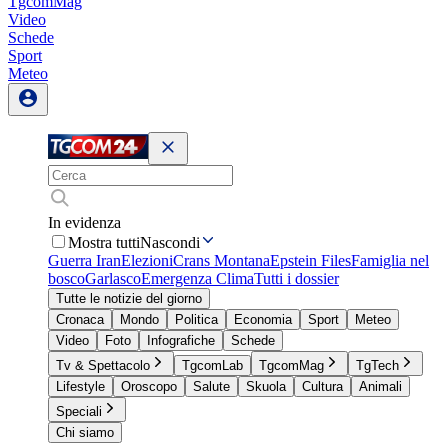
TgcomMag
Video
Schede
Sport
Meteo
In evidenza
Mostra tutti
Nascondi
Guerra Iran
Elezioni
Crans Montana
Epstein Files
Famiglia nel
bosco
Garlasco
Emergenza Clima
Tutti i dossier
Tutte le notizie del giorno
Cronaca
Mondo
Politica
Economia
Sport
Meteo
Video
Foto
Infografiche
Schede
Tv & Spettacolo
TgcomLab
TgcomMag
TgTech
Lifestyle
Oroscopo
Salute
Skuola
Cultura
Animali
Speciali
Chi siamo