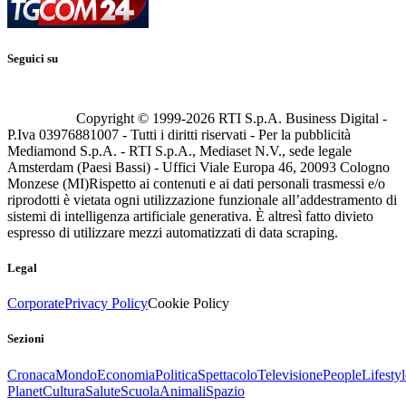
Seguici su
Copyright © 1999-
2026
RTI S.p.A. Business Digital -
P.Iva 03976881007 - Tutti i diritti riservati - Per la pubblicità
Mediamond S.p.A. - RTI S.p.A., Mediaset N.V., sede legale
Amsterdam (Paesi Bassi) - Uffici Viale Europa 46, 20093 Cologno
Monzese (MI)
Rispetto ai contenuti e ai dati personali trasmessi e/o
riprodotti è vietata ogni utilizzazione funzionale all’addestramento di
sistemi di intelligenza artificiale generativa. È altresì fatto divieto
espresso di utilizzare mezzi automatizzati di data scraping.
Legal
Corporate
Privacy Policy
Cookie Policy
Sezioni
Cronaca
Mondo
Economia
Politica
Spettacolo
Televisione
People
Lifestyl
Planet
Cultura
Salute
Scuola
Animali
Spazio