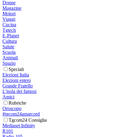
Donne
Magazine
Motori
Viaggi
Cucina
Tgtech
E-Planet
Cultura
Salute
Scuola
Animali
Spazio
Speciali
Elezioni Italia
Elezioni estero
Grande Fratello
L'isola dei famosi
Amici
Rubriche
Oroscopo
#tgcom24amarcord
Tgcom24 Consiglia
Mediaset Infinity
R101
Radio 105