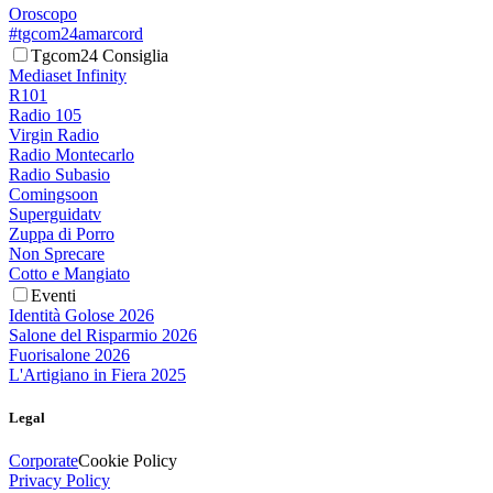
Oroscopo
#tgcom24amarcord
Tgcom24 Consiglia
Mediaset Infinity
R101
Radio 105
Virgin Radio
Radio Montecarlo
Radio Subasio
Comingsoon
Superguidatv
Zuppa di Porro
Non Sprecare
Cotto e Mangiato
Eventi
Identità Golose 2026
Salone del Risparmio 2026
Fuorisalone 2026
L'Artigiano in Fiera 2025
Legal
Corporate
Cookie Policy
Privacy Policy