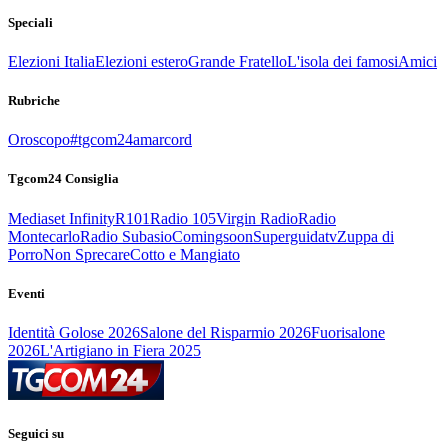
Speciali
Elezioni Italia
Elezioni estero
Grande Fratello
L'isola dei famosi
Amici
Rubriche
Oroscopo
#tgcom24amarcord
Tgcom24 Consiglia
Mediaset Infinity
R101
Radio 105
Virgin Radio
Radio
Montecarlo
Radio Subasio
Comingsoon
Superguidatv
Zuppa di
Porro
Non Sprecare
Cotto e Mangiato
Eventi
Identità Golose 2026
Salone del Risparmio 2026
Fuorisalone
2026
L'Artigiano in Fiera 2025
Seguici su