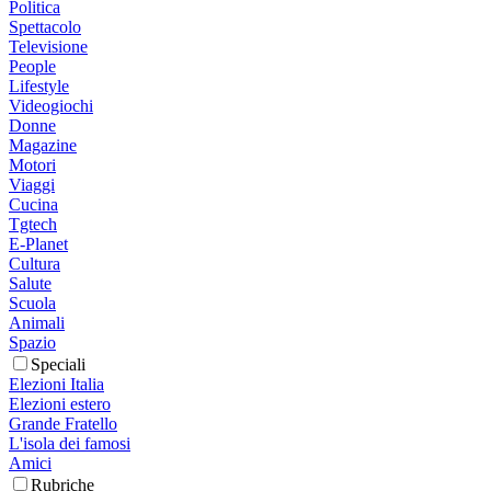
Politica
Spettacolo
Televisione
People
Lifestyle
Videogiochi
Donne
Magazine
Motori
Viaggi
Cucina
Tgtech
E-Planet
Cultura
Salute
Scuola
Animali
Spazio
Speciali
Elezioni Italia
Elezioni estero
Grande Fratello
L'isola dei famosi
Amici
Rubriche