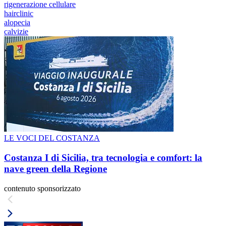
rigenerazione cellulare
hairclinic
alopecia
calvizie
LE VOCI DEL COSTANZA
Costanza I di Sicilia, tra tecnologia e comfort: la
nave green della Regione
contenuto sponsorizzato