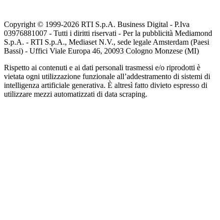
Copyright © 1999-
2026
RTI S.p.A. Business Digital - P.Iva
03976881007 - Tutti i diritti riservati - Per la pubblicità Mediamond
S.p.A. - RTI S.p.A., Mediaset N.V., sede legale Amsterdam (Paesi
Bassi) - Uffici Viale Europa 46, 20093 Cologno Monzese (MI)
Rispetto ai contenuti e ai dati personali trasmessi e/o riprodotti è
vietata ogni utilizzazione funzionale all’addestramento di sistemi di
intelligenza artificiale generativa. È altresì fatto divieto espresso di
utilizzare mezzi automatizzati di data scraping.