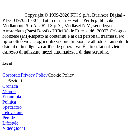
Copyright © 1999-
2026
RTI S.p.A. Business Digital -
P.Iva 03976881007 - Tutti i diritti riservati - Per la pubblicità
Mediamond S.p.A. - RTI S.p.A., Mediaset N.V., sede legale
Amsterdam (Paesi Bassi) - Uffici Viale Europa 46, 20093 Cologno
Monzese (MI)
Rispetto ai contenuti e ai dati personali trasmessi e/o
riprodotti è vietata ogni utilizzazione funzionale all’addestramento di
sistemi di intelligenza artificiale generativa. È altresì fatto divieto
espresso di utilizzare mezzi automatizzati di data scraping.
Legal
Corporate
Privacy Policy
Cookie Policy
Sezioni
Cronaca
Mondo
Economia
Politica
Spettacolo
Televisione
People
Lifestyle
Videogiochi