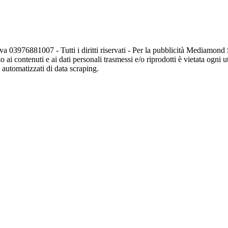
va 03976881007 - Tutti i diritti riservati - Per la pubblicità Mediamon
o ai contenuti e ai dati personali trasmessi e/o riprodotti è vietata ogni 
zi automatizzati di data scraping.