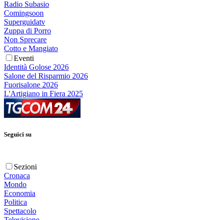
Radio Subasio
Comingsoon
Superguidatv
Zuppa di Porro
Non Sprecare
Cotto e Mangiato
Eventi
Identità Golose 2026
Salone del Risparmio 2026
Fuorisalone 2026
L'Artigiano in Fiera 2025
Seguici su
Sezioni
Cronaca
Mondo
Economia
Politica
Spettacolo
Televisione