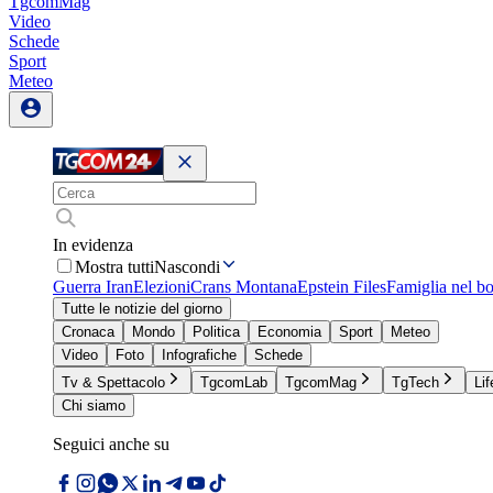
TgcomMag
Video
Schede
Sport
Meteo
In evidenza
Mostra tutti
Nascondi
Guerra Iran
Elezioni
Crans Montana
Epstein Files
Famiglia nel b
Tutte le notizie del giorno
Cronaca
Mondo
Politica
Economia
Sport
Meteo
Video
Foto
Infografiche
Schede
Tv & Spettacolo
TgcomLab
TgcomMag
TgTech
Lif
Chi siamo
Seguici anche su