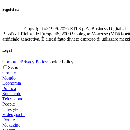
Seguici su
Copyright © 1999-
2026
RTI S.p.A. Business Digital - P.I
Bassi) - Uffici Viale Europa 46, 20093 Cologno Monzese (MI)
Rispett
artificiale generativa. È altresì fatto divieto espresso di utilizzare mez
Legal
Corporate
Privacy Policy
Cookie Policy
Sezioni
Cronaca
Mondo
Economia
Politica
Spettacolo
Televisione
People
Lifestyle
Videogiochi
Donne
Magazine