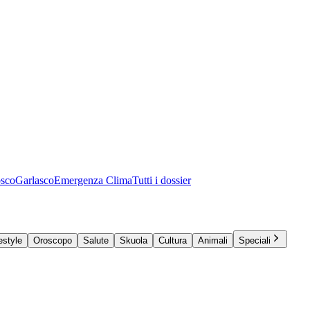
osco
Garlasco
Emergenza Clima
Tutti i dossier
estyle
Oroscopo
Salute
Skuola
Cultura
Animali
Speciali