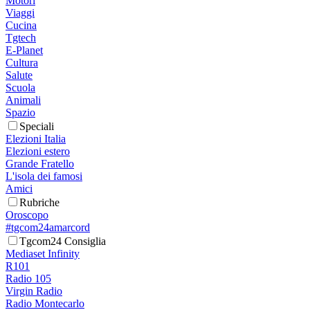
Motori
Viaggi
Cucina
Tgtech
E-Planet
Cultura
Salute
Scuola
Animali
Spazio
Speciali
Elezioni Italia
Elezioni estero
Grande Fratello
L'isola dei famosi
Amici
Rubriche
Oroscopo
#tgcom24amarcord
Tgcom24 Consiglia
Mediaset Infinity
R101
Radio 105
Virgin Radio
Radio Montecarlo