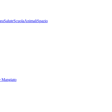
ura
Salute
Scuola
Animali
Spazio
e Mangiato