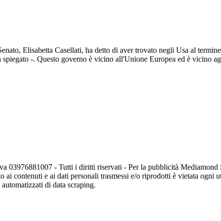
Senato, Elisabetta Casellati, ha detto di aver trovato negli Usa al termine
ha spiegato -. Questo governo è vicino all'Unione Europea ed è vicino a
va 03976881007 - Tutti i diritti riservati - Per la pubblicità Mediamon
o ai contenuti e ai dati personali trasmessi e/o riprodotti è vietata ogni 
zi automatizzati di data scraping.