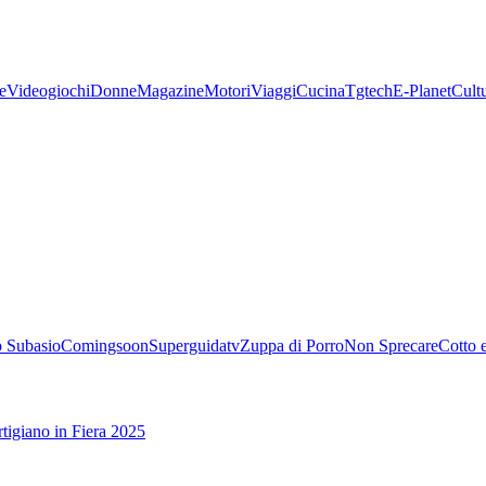
e
Videogiochi
Donne
Magazine
Motori
Viaggi
Cucina
Tgtech
E-Planet
Cult
 Subasio
Comingsoon
Superguidatv
Zuppa di Porro
Non Sprecare
Cotto 
tigiano in Fiera 2025