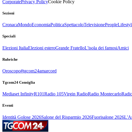
Corporate
Privacy Policy
Cookie Policy
Sezioni
Cronaca
Mondo
Economia
Politica
Spettacolo
Televisione
People
Lifestyl
Speciali
Elezioni Italia
Elezioni estero
Grande Fratello
L'isola dei famosi
Amici
Rubriche
Oroscopo
#tgcom24amarcord
Tgcom24 Consiglia
Mediaset Infinity
R101
Radio 105
Virgin Radio
Radio Montecarlo
Radio
Eventi
Identità Golose 2026
Salone del Risparmio 2026
Fuorisalone 2026
L'Ar