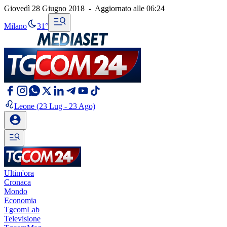
Giovedì 28 Giugno 2018
-
Aggiornato alle
06:24
Milano
31°
Leone
(23 Lug - 23 Ago)
Ultim'ora
Cronaca
Mondo
Economia
TgcomLab
Televisione