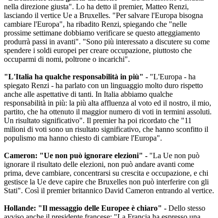
nella direzione giusta". Lo ha detto il premier, Matteo Renzi,
lasciando il vertice Ue a Bruxelles. "Per salvare l'Europa bisogna
cambiare l'Europa", ha ribadito Renzi, spiegando che "nelle
prossime settimane dobbiamo verificare se questo atteggiamento
produrrà passi in avanti". "Sono più interessato a discutere su come
spendere i soldi europei per creare occupazione, piuttosto che
occuparmi di nomi, poltrone o incarichi".
"L'Italia ha qualche responsabilità in più" -
"L'Europa - ha
spiegato Renzi - ha parlato con un linguaggio molto duro rispetto
anche alle aspettative di tanti. In Italia abbiamo qualche
responsabilità in più: la più alta affluenza al voto ed il nostro, il mio,
partito, che ha ottenuto il maggior numero di voti in termini assoluti.
Un risultato significativo". Il premier ha poi ricordato che "11
milioni di voti sono un risultato significativo, che hanno sconfitto il
populismo ma hanno chiesto di cambiare l'Europa".
Cameron: "Ue non può ignorare elezioni" -
"La Ue non può
ignorare il risultato delle elezioni, non può andare avanti come
prima, deve cambiare, concentrarsi su crescita e occupazione, e chi
gestisce la Ue deve capire che Bruxelles non può interferire con gli
Stati". Così il premier britannico David Cameron entrando al vertice.
Hollande: "Il messaggio delle Europee è chiaro" -
Dello stesso
avviso anche il presidente francese: "La Francia ha espresso una