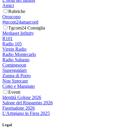
L'isola dei famosi
Amici
Rubriche
Oroscopo
#tgcom24amarcord
Tgcom24 Consiglia
Mediaset Infinity
R101
Radio 105
Virgin Radio
Radio Montecarlo
Radio Subasio
Comingsoon
Superguidatv
Zuppa di Porro
Non Sprecare
Cotto e Mangiato
Eventi
Identità Golose 2026
Salone del Risparmio 2026
Fuorisalone 2026
L'Artigiano in Fiera 2025
Legal