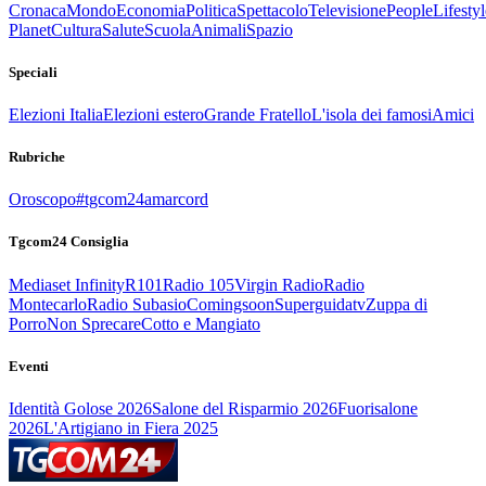
Cronaca
Mondo
Economia
Politica
Spettacolo
Televisione
People
Lifestyl
Planet
Cultura
Salute
Scuola
Animali
Spazio
Speciali
Elezioni Italia
Elezioni estero
Grande Fratello
L'isola dei famosi
Amici
Rubriche
Oroscopo
#tgcom24amarcord
Tgcom24 Consiglia
Mediaset Infinity
R101
Radio 105
Virgin Radio
Radio
Montecarlo
Radio Subasio
Comingsoon
Superguidatv
Zuppa di
Porro
Non Sprecare
Cotto e Mangiato
Eventi
Identità Golose 2026
Salone del Risparmio 2026
Fuorisalone
2026
L'Artigiano in Fiera 2025