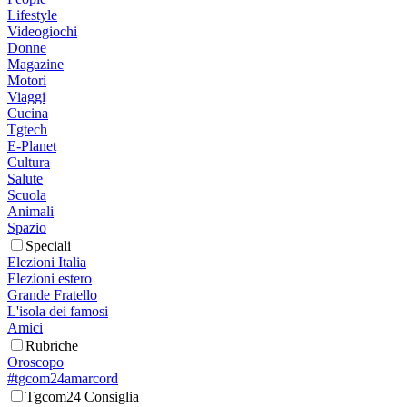
Lifestyle
Videogiochi
Donne
Magazine
Motori
Viaggi
Cucina
Tgtech
E-Planet
Cultura
Salute
Scuola
Animali
Spazio
Speciali
Elezioni Italia
Elezioni estero
Grande Fratello
L'isola dei famosi
Amici
Rubriche
Oroscopo
#tgcom24amarcord
Tgcom24 Consiglia