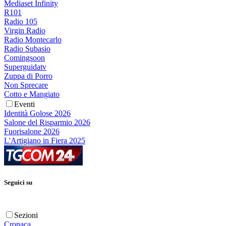
Mediaset Infinity
R101
Radio 105
Virgin Radio
Radio Montecarlo
Radio Subasio
Comingsoon
Superguidatv
Zuppa di Porro
Non Sprecare
Cotto e Mangiato
Eventi
Identità Golose 2026
Salone del Risparmio 2026
Fuorisalone 2026
L'Artigiano in Fiera 2025
Seguici su
Sezioni
Cronaca