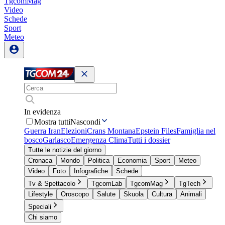
TgcomMag
Video
Schede
Sport
Meteo
In evidenza
Mostra tutti
Nascondi
Guerra Iran
Elezioni
Crans Montana
Epstein Files
Famiglia nel
bosco
Garlasco
Emergenza Clima
Tutti i dossier
Tutte le notizie del giorno
Cronaca
Mondo
Politica
Economia
Sport
Meteo
Video
Foto
Infografiche
Schede
Tv & Spettacolo
TgcomLab
TgcomMag
TgTech
Lifestyle
Oroscopo
Salute
Skuola
Cultura
Animali
Speciali
Chi siamo