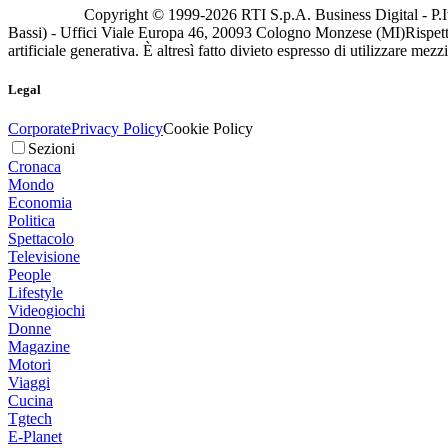
Copyright © 1999-
2026
RTI S.p.A. Business Digital - P.I
Bassi) - Uffici Viale Europa 46, 20093 Cologno Monzese (MI)
Rispett
artificiale generativa. È altresì fatto divieto espresso di utilizzare mez
Legal
Corporate
Privacy Policy
Cookie Policy
Sezioni
Cronaca
Mondo
Economia
Politica
Spettacolo
Televisione
People
Lifestyle
Videogiochi
Donne
Magazine
Motori
Viaggi
Cucina
Tgtech
E-Planet