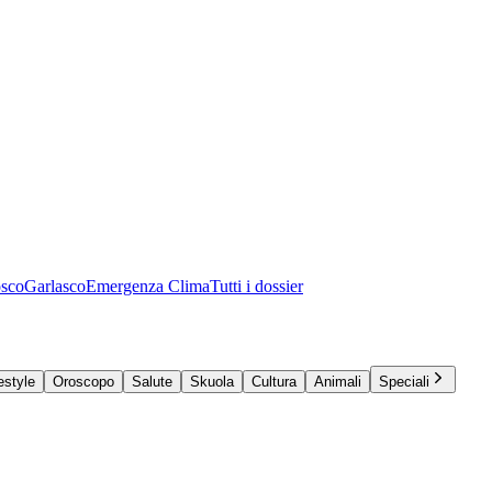
osco
Garlasco
Emergenza Clima
Tutti i dossier
estyle
Oroscopo
Salute
Skuola
Cultura
Animali
Speciali