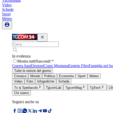
TgcomMag
Video
Schede
Sport
Meteo
In evidenza
Mostra tutti
Nascondi
Guerra Iran
Elezioni
Crans Montana
Epstein Files
Famiglia nel b
Tutte le notizie del giorno
Cronaca
Mondo
Politica
Economia
Sport
Meteo
Video
Foto
Infografiche
Schede
Tv & Spettacolo
TgcomLab
TgcomMag
TgTech
Lif
Chi siamo
Seguici anche su