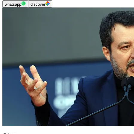
whatsapp
discover