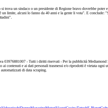
o si trova un sindaco o un presidente di Regione bravo dovrebbe poter ess
un limite, alcuni lo fanno da 40 anni e la gente li vota". E conclude: "Se 
ttadini".
va 03976881007 - Tutti i diritti riservati - Per la pubblicità Mediamon
o ai contenuti e ai dati personali trasmessi e/o riprodotti è vietata ogni 
zi automatizzati di data scraping.
e
Videogiochi
Donne
Magazine
Motori
Viaggi
Cucina
Tgtech
E-Planet
Cult