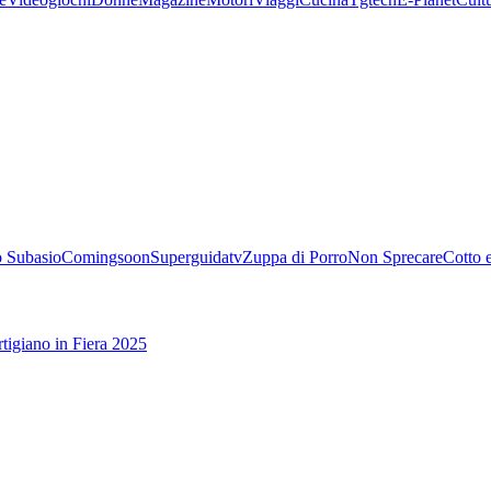
 Subasio
Comingsoon
Superguidatv
Zuppa di Porro
Non Sprecare
Cotto 
tigiano in Fiera 2025