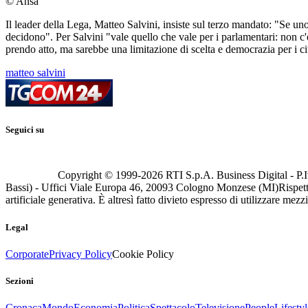
© Ansa
Il leader della Lega, Matteo Salvini, insiste sul terzo mandato: "Se un
decidono". Per Salvini "vale quello che vale per i parlamentari: non c'è 
prendo atto, ma sarebbe una limitazione di scelta e democrazia per i ci
matteo salvini
Seguici su
Copyright © 1999-
2026
RTI S.p.A. Business Digital - P.I
Bassi) - Uffici Viale Europa 46, 20093 Cologno Monzese (MI)
Rispett
artificiale generativa. È altresì fatto divieto espresso di utilizzare mez
Legal
Corporate
Privacy Policy
Cookie Policy
Sezioni
Cronaca
Mondo
Economia
Politica
Spettacolo
Televisione
People
Lifestyl