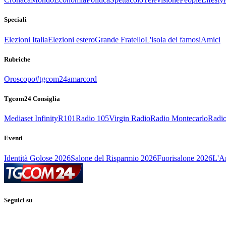
Speciali
Elezioni Italia
Elezioni estero
Grande Fratello
L'isola dei famosi
Amici
Rubriche
Oroscopo
#tgcom24amarcord
Tgcom24 Consiglia
Mediaset Infinity
R101
Radio 105
Virgin Radio
Radio Montecarlo
Radio
Eventi
Identità Golose 2026
Salone del Risparmio 2026
Fuorisalone 2026
L'Ar
Seguici su