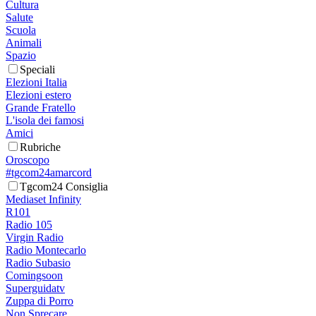
Cultura
Salute
Scuola
Animali
Spazio
Speciali
Elezioni Italia
Elezioni estero
Grande Fratello
L'isola dei famosi
Amici
Rubriche
Oroscopo
#tgcom24amarcord
Tgcom24 Consiglia
Mediaset Infinity
R101
Radio 105
Virgin Radio
Radio Montecarlo
Radio Subasio
Comingsoon
Superguidatv
Zuppa di Porro
Non Sprecare