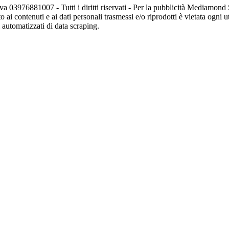
va 03976881007 - Tutti i diritti riservati - Per la pubblicità Mediamon
o ai contenuti e ai dati personali trasmessi e/o riprodotti è vietata ogni 
zi automatizzati di data scraping.