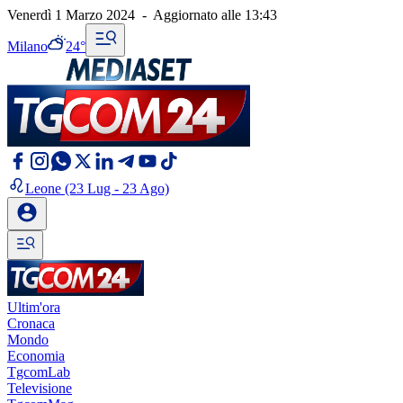
Venerdì 1 Marzo 2024
-
Aggiornato alle
13:43
Milano
24°
Leone
(23 Lug - 23 Ago)
Ultim'ora
Cronaca
Mondo
Economia
TgcomLab
Televisione