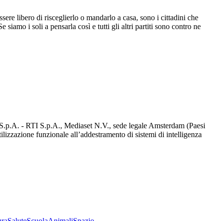
ere libero di risceglierlo o mandarlo a casa, sono i cittadini che
siamo i soli a pensarla così e tutti gli altri partiti sono contro ne
d S.p.A. - RTI S.p.A., Mediaset N.V., sede legale Amsterdam (Paesi
utilizzazione funzionale all’addestramento di sistemi di intelligenza
ura
Salute
Scuola
Animali
Spazio