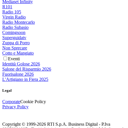
Mediaset Infinity
R101
Radio 105
Virgin Radio
Radio Montecarlo
Radio Subasio
Comingsoon
Superguidatv
Zuppa di Porro
Non Sprecare
Cotto e Mangiato
Eventi
Identità Golose 2026
Salone del Risparmio 2026
Fuorisalone 2026
L'Artigiano in Fiera 2025
Legal
Corporate
Cookie Policy
Privacy Policy
Copyright © 1999-
2026
RTI S.p.A. Business Digital - P.Iva