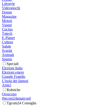
Lifestyle
Videogiochi
Donne
Magazine
Motori
Viaggi
Cucina
Tgtech
E-Planet
Cultura
Salute
Scuola
Animali
Spazio
Speciali
Elezioni Italia
Elezioni estero
Grande Fratello
L'isola dei famosi
Amici
Rubriche
Oroscopo
#tgcom24amarcord
Tgcom24 Consiglia