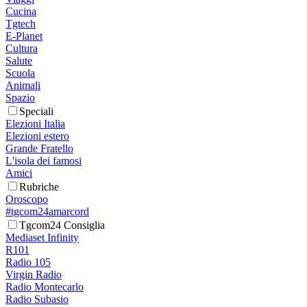
Cucina
Tgtech
E-Planet
Cultura
Salute
Scuola
Animali
Spazio
Speciali
Elezioni Italia
Elezioni estero
Grande Fratello
L'isola dei famosi
Amici
Rubriche
Oroscopo
#tgcom24amarcord
Tgcom24 Consiglia
Mediaset Infinity
R101
Radio 105
Virgin Radio
Radio Montecarlo
Radio Subasio