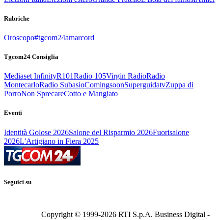
Rubriche
Oroscopo
#tgcom24amarcord
Tgcom24 Consiglia
Mediaset Infinity
R101
Radio 105
Virgin Radio
Radio
Montecarlo
Radio Subasio
Comingsoon
Superguidatv
Zuppa di
Porro
Non Sprecare
Cotto e Mangiato
Eventi
Identità Golose 2026
Salone del Risparmio 2026
Fuorisalone
2026
L'Artigiano in Fiera 2025
Seguici su
Copyright © 1999-
2026
RTI S.p.A. Business Digital -