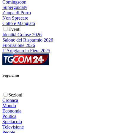
Comingsoon
Superguidatv
Zuppa di Porro
Non Sprecare
Cotto e Mangiato
Eventi
Identità Golose 2026
Salone del Risparmio 2026
Fuorisalone 2026
L'Artigiano in Fiera 2025
Seguici su
Sezioni
Cronaca
Mondo
Economia
Politica
Spettacolo
Televisione
People