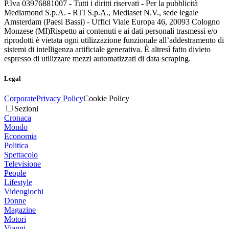
P.Iva 03976881007 - Tutti i diritti riservati - Per la pubblicità
Mediamond S.p.A. - RTI S.p.A., Mediaset N.V., sede legale
Amsterdam (Paesi Bassi) - Uffici Viale Europa 46, 20093 Cologno
Monzese (MI)
Rispetto ai contenuti e ai dati personali trasmessi e/o
riprodotti è vietata ogni utilizzazione funzionale all’addestramento di
sistemi di intelligenza artificiale generativa. È altresì fatto divieto
espresso di utilizzare mezzi automatizzati di data scraping.
Legal
Corporate
Privacy Policy
Cookie Policy
Sezioni
Cronaca
Mondo
Economia
Politica
Spettacolo
Televisione
People
Lifestyle
Videogiochi
Donne
Magazine
Motori
Viaggi