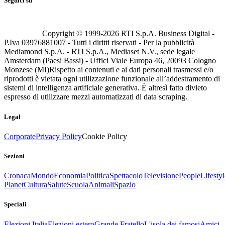
Seguici su
Copyright © 1999-
2026
RTI S.p.A. Business Digital -
P.Iva 03976881007 - Tutti i diritti riservati - Per la pubblicità
Mediamond S.p.A. - RTI S.p.A., Mediaset N.V., sede legale
Amsterdam (Paesi Bassi) - Uffici Viale Europa 46, 20093 Cologno
Monzese (MI)
Rispetto ai contenuti e ai dati personali trasmessi e/o
riprodotti è vietata ogni utilizzazione funzionale all’addestramento di
sistemi di intelligenza artificiale generativa. È altresì fatto divieto
espresso di utilizzare mezzi automatizzati di data scraping.
Legal
Corporate
Privacy Policy
Cookie Policy
Sezioni
Cronaca
Mondo
Economia
Politica
Spettacolo
Televisione
People
Lifestyl
Planet
Cultura
Salute
Scuola
Animali
Spazio
Speciali
Elezioni Italia
Elezioni estero
Grande Fratello
L'isola dei famosi
Amici