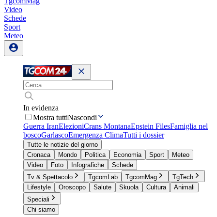
TgcomMag
Video
Schede
Sport
Meteo
In evidenza
Mostra tutti
Nascondi
Guerra Iran
Elezioni
Crans Montana
Epstein Files
Famiglia nel
bosco
Garlasco
Emergenza Clima
Tutti i dossier
Tutte le notizie del giorno
Cronaca
Mondo
Politica
Economia
Sport
Meteo
Video
Foto
Infografiche
Schede
Tv & Spettacolo
TgcomLab
TgcomMag
TgTech
Lifestyle
Oroscopo
Salute
Skuola
Cultura
Animali
Speciali
Chi siamo