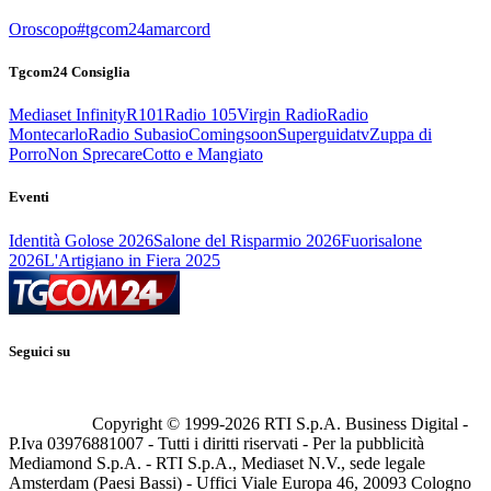
Oroscopo
#tgcom24amarcord
Tgcom24 Consiglia
Mediaset Infinity
R101
Radio 105
Virgin Radio
Radio
Montecarlo
Radio Subasio
Comingsoon
Superguidatv
Zuppa di
Porro
Non Sprecare
Cotto e Mangiato
Eventi
Identità Golose 2026
Salone del Risparmio 2026
Fuorisalone
2026
L'Artigiano in Fiera 2025
Seguici su
Copyright © 1999-
2026
RTI S.p.A. Business Digital -
P.Iva 03976881007 - Tutti i diritti riservati - Per la pubblicità
Mediamond S.p.A. - RTI S.p.A., Mediaset N.V., sede legale
Amsterdam (Paesi Bassi) - Uffici Viale Europa 46, 20093 Cologno