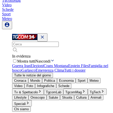
TgcomMag
Video
Schede
Sport
Meteo
In evidenza
Mostra tutti
Nascondi
Guerra Iran
Elezioni
Crans Montana
Epstein Files
Famiglia nel
bosco
Garlasco
Emergenza Clima
Tutti i dossier
Tutte le notizie del giorno
Cronaca
Mondo
Politica
Economia
Sport
Meteo
Video
Foto
Infografiche
Schede
Tv & Spettacolo
TgcomLab
TgcomMag
TgTech
Lifestyle
Oroscopo
Salute
Skuola
Cultura
Animali
Speciali
Chi siamo