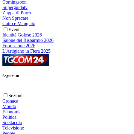
Comingsoon
Superguidatv
Zuppa di Porro
Non Sprecare
Cotto e Mangiato
Eventi
Identità Golose 2026
Salone del Risparmio 2026
Fuorisalone 2026
L'Artigiano in Fiera 2025
Seguici su
Sezioni
Cronaca
Mondo
Economia
Politica
Spettacolo
Televisione
People