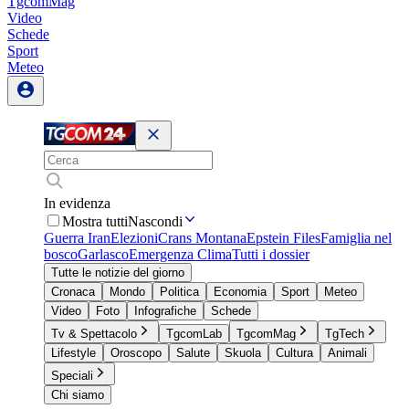
TgcomMag
Video
Schede
Sport
Meteo
In evidenza
Mostra tutti
Nascondi
Guerra Iran
Elezioni
Crans Montana
Epstein Files
Famiglia nel
bosco
Garlasco
Emergenza Clima
Tutti i dossier
Tutte le notizie del giorno
Cronaca
Mondo
Politica
Economia
Sport
Meteo
Video
Foto
Infografiche
Schede
Tv & Spettacolo
TgcomLab
TgcomMag
TgTech
Lifestyle
Oroscopo
Salute
Skuola
Cultura
Animali
Speciali
Chi siamo