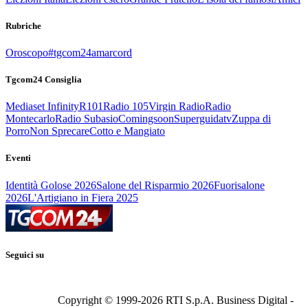
Rubriche
Oroscopo
#tgcom24amarcord
Tgcom24 Consiglia
Mediaset Infinity
R101
Radio 105
Virgin Radio
Radio
Montecarlo
Radio Subasio
Comingsoon
Superguidatv
Zuppa di
Porro
Non Sprecare
Cotto e Mangiato
Eventi
Identità Golose 2026
Salone del Risparmio 2026
Fuorisalone
2026
L'Artigiano in Fiera 2025
Seguici su
Copyright © 1999-
2026
RTI S.p.A. Business Digital -