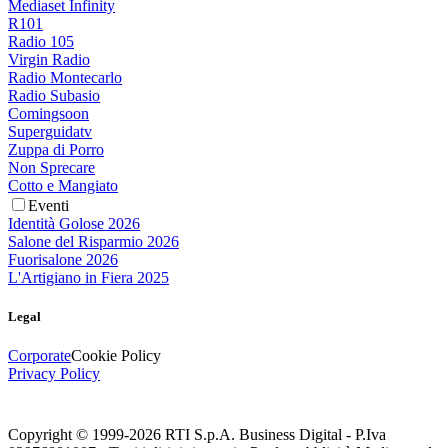
Mediaset Infinity
R101
Radio 105
Virgin Radio
Radio Montecarlo
Radio Subasio
Comingsoon
Superguidatv
Zuppa di Porro
Non Sprecare
Cotto e Mangiato
Eventi
Identità Golose 2026
Salone del Risparmio 2026
Fuorisalone 2026
L'Artigiano in Fiera 2025
Legal
Corporate
Cookie Policy
Privacy Policy
Copyright © 1999-
2026
RTI S.p.A. Business Digital - P.Iva