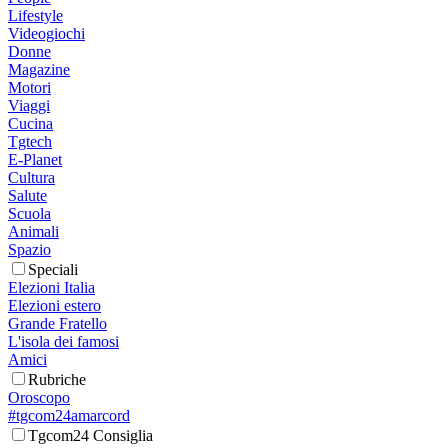
Lifestyle
Videogiochi
Donne
Magazine
Motori
Viaggi
Cucina
Tgtech
E-Planet
Cultura
Salute
Scuola
Animali
Spazio
Speciali
Elezioni Italia
Elezioni estero
Grande Fratello
L'isola dei famosi
Amici
Rubriche
Oroscopo
#tgcom24amarcord
Tgcom24 Consiglia