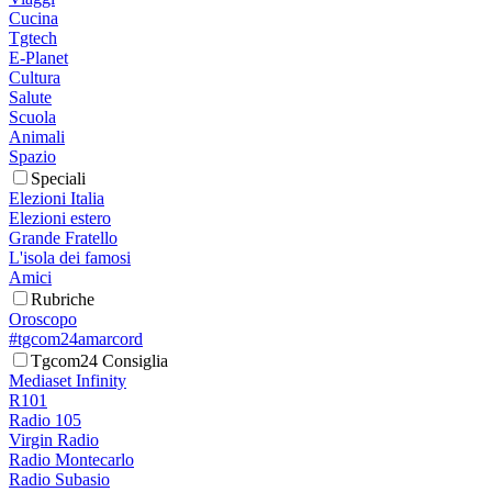
Cucina
Tgtech
E-Planet
Cultura
Salute
Scuola
Animali
Spazio
Speciali
Elezioni Italia
Elezioni estero
Grande Fratello
L'isola dei famosi
Amici
Rubriche
Oroscopo
#tgcom24amarcord
Tgcom24 Consiglia
Mediaset Infinity
R101
Radio 105
Virgin Radio
Radio Montecarlo
Radio Subasio