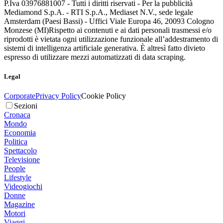
P.Iva 03976881007 - Tutti i diritti riservati - Per la pubblicità
Mediamond S.p.A. - RTI S.p.A., Mediaset N.V., sede legale
Amsterdam (Paesi Bassi) - Uffici Viale Europa 46, 20093 Cologno
Monzese (MI)
Rispetto ai contenuti e ai dati personali trasmessi e/o
riprodotti è vietata ogni utilizzazione funzionale all’addestramento di
sistemi di intelligenza artificiale generativa. È altresì fatto divieto
espresso di utilizzare mezzi automatizzati di data scraping.
Legal
Corporate
Privacy Policy
Cookie Policy
Sezioni
Cronaca
Mondo
Economia
Politica
Spettacolo
Televisione
People
Lifestyle
Videogiochi
Donne
Magazine
Motori
Viaggi