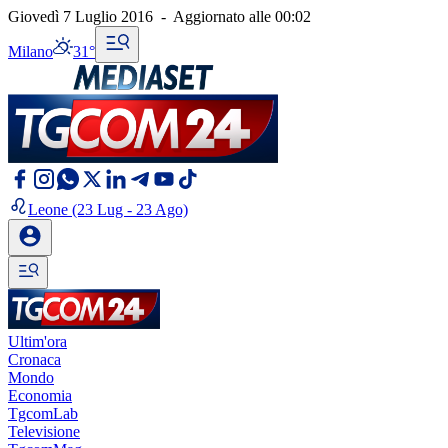
Giovedì 7 Luglio 2016
-
Aggiornato alle
00:02
Milano
31°
Leone
(23 Lug - 23 Ago)
Ultim'ora
Cronaca
Mondo
Economia
TgcomLab
Televisione