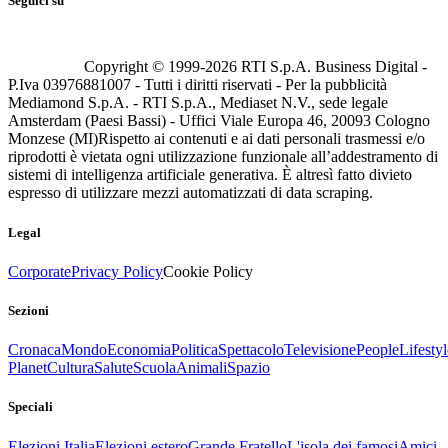
Seguici su
Copyright © 1999-
2026
RTI S.p.A. Business Digital -
P.Iva 03976881007 - Tutti i diritti riservati - Per la pubblicità
Mediamond S.p.A. - RTI S.p.A., Mediaset N.V., sede legale
Amsterdam (Paesi Bassi) - Uffici Viale Europa 46, 20093 Cologno
Monzese (MI)
Rispetto ai contenuti e ai dati personali trasmessi e/o
riprodotti è vietata ogni utilizzazione funzionale all’addestramento di
sistemi di intelligenza artificiale generativa. È altresì fatto divieto
espresso di utilizzare mezzi automatizzati di data scraping.
Legal
Corporate
Privacy Policy
Cookie Policy
Sezioni
Cronaca
Mondo
Economia
Politica
Spettacolo
Televisione
People
Lifestyl
Planet
Cultura
Salute
Scuola
Animali
Spazio
Speciali
Elezioni Italia
Elezioni estero
Grande Fratello
L'isola dei famosi
Amici