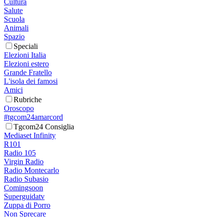
Cultura
Salute
Scuola
Animali
Spazio
Speciali
Elezioni Italia
Elezioni estero
Grande Fratello
L'isola dei famosi
Amici
Rubriche
Oroscopo
#tgcom24amarcord
Tgcom24 Consiglia
Mediaset Infinity
R101
Radio 105
Virgin Radio
Radio Montecarlo
Radio Subasio
Comingsoon
Superguidatv
Zuppa di Porro
Non Sprecare