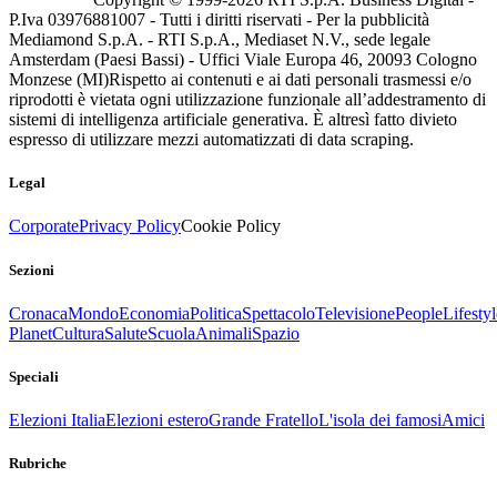
P.Iva 03976881007 - Tutti i diritti riservati - Per la pubblicità
Mediamond S.p.A. - RTI S.p.A., Mediaset N.V., sede legale
Amsterdam (Paesi Bassi) - Uffici Viale Europa 46, 20093 Cologno
Monzese (MI)
Rispetto ai contenuti e ai dati personali trasmessi e/o
riprodotti è vietata ogni utilizzazione funzionale all’addestramento di
sistemi di intelligenza artificiale generativa. È altresì fatto divieto
espresso di utilizzare mezzi automatizzati di data scraping.
Legal
Corporate
Privacy Policy
Cookie Policy
Sezioni
Cronaca
Mondo
Economia
Politica
Spettacolo
Televisione
People
Lifestyl
Planet
Cultura
Salute
Scuola
Animali
Spazio
Speciali
Elezioni Italia
Elezioni estero
Grande Fratello
L'isola dei famosi
Amici
Rubriche