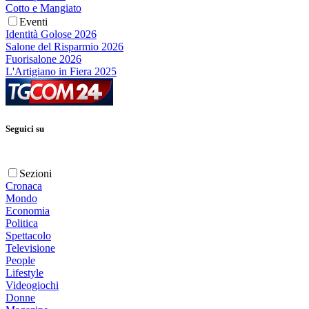
Cotto e Mangiato
Eventi
Identità Golose 2026
Salone del Risparmio 2026
Fuorisalone 2026
L'Artigiano in Fiera 2025
Seguici su
Sezioni
Cronaca
Mondo
Economia
Politica
Spettacolo
Televisione
People
Lifestyle
Videogiochi
Donne