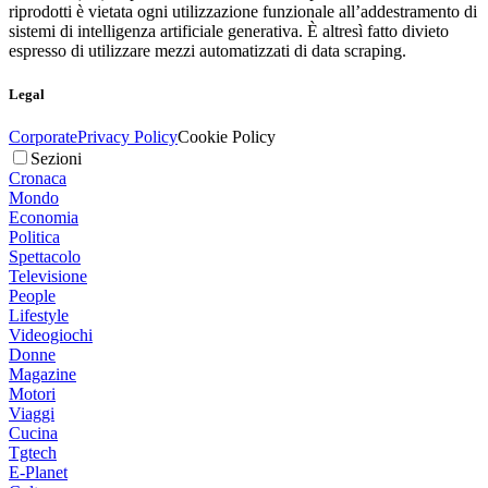
riprodotti è vietata ogni utilizzazione funzionale all’addestramento di
sistemi di intelligenza artificiale generativa. È altresì fatto divieto
espresso di utilizzare mezzi automatizzati di data scraping.
Legal
Corporate
Privacy Policy
Cookie Policy
Sezioni
Cronaca
Mondo
Economia
Politica
Spettacolo
Televisione
People
Lifestyle
Videogiochi
Donne
Magazine
Motori
Viaggi
Cucina
Tgtech
E-Planet