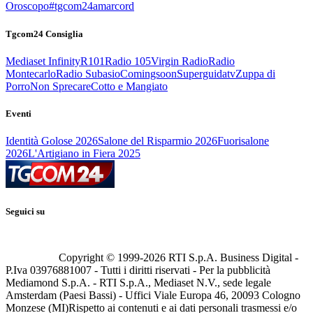
Oroscopo
#tgcom24amarcord
Tgcom24 Consiglia
Mediaset Infinity
R101
Radio 105
Virgin Radio
Radio
Montecarlo
Radio Subasio
Comingsoon
Superguidatv
Zuppa di
Porro
Non Sprecare
Cotto e Mangiato
Eventi
Identità Golose 2026
Salone del Risparmio 2026
Fuorisalone
2026
L'Artigiano in Fiera 2025
Seguici su
Copyright © 1999-
2026
RTI S.p.A. Business Digital -
P.Iva 03976881007 - Tutti i diritti riservati - Per la pubblicità
Mediamond S.p.A. - RTI S.p.A., Mediaset N.V., sede legale
Amsterdam (Paesi Bassi) - Uffici Viale Europa 46, 20093 Cologno
Monzese (MI)
Rispetto ai contenuti e ai dati personali trasmessi e/o