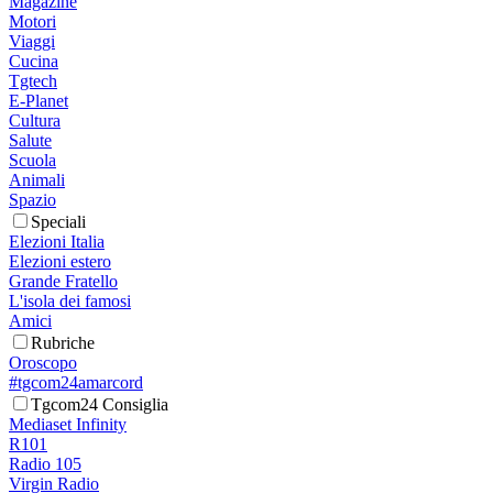
Magazine
Motori
Viaggi
Cucina
Tgtech
E-Planet
Cultura
Salute
Scuola
Animali
Spazio
Speciali
Elezioni Italia
Elezioni estero
Grande Fratello
L'isola dei famosi
Amici
Rubriche
Oroscopo
#tgcom24amarcord
Tgcom24 Consiglia
Mediaset Infinity
R101
Radio 105
Virgin Radio