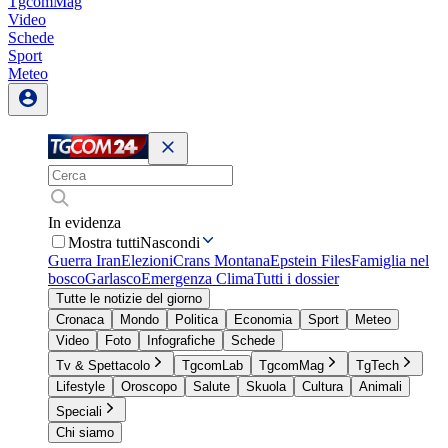
TgcomMag
Video
Schede
Sport
Meteo
In evidenza
Mostra tutti
Nascondi
Guerra Iran
Elezioni
Crans Montana
Epstein Files
Famiglia nel
bosco
Garlasco
Emergenza Clima
Tutti i dossier
Tutte le notizie del giorno
Cronaca
Mondo
Politica
Economia
Sport
Meteo
Video
Foto
Infografiche
Schede
Tv & Spettacolo
TgcomLab
TgcomMag
TgTech
Lifestyle
Oroscopo
Salute
Skuola
Cultura
Animali
Speciali
Chi siamo