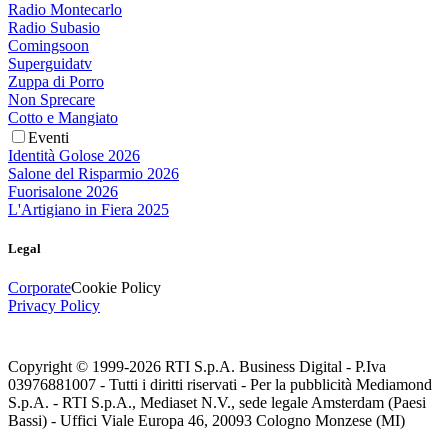
Radio Montecarlo
Radio Subasio
Comingsoon
Superguidatv
Zuppa di Porro
Non Sprecare
Cotto e Mangiato
Eventi
Identità Golose 2026
Salone del Risparmio 2026
Fuorisalone 2026
L'Artigiano in Fiera 2025
Legal
Corporate
Cookie Policy
Privacy Policy
Copyright © 1999-
2026
RTI S.p.A. Business Digital - P.Iva
03976881007 - Tutti i diritti riservati - Per la pubblicità Mediamond
S.p.A. - RTI S.p.A., Mediaset N.V., sede legale Amsterdam (Paesi
Bassi) - Uffici Viale Europa 46, 20093 Cologno Monzese (MI)