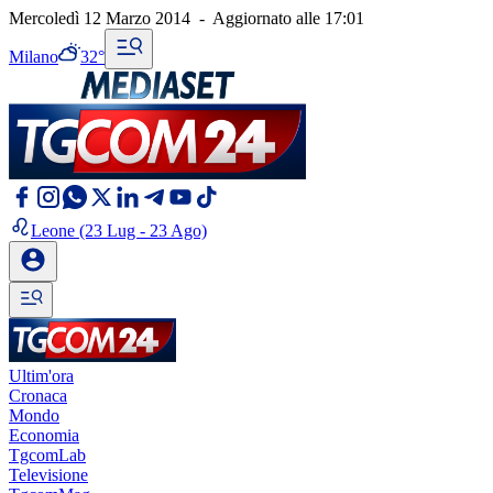
Mercoledì 12 Marzo 2014
-
Aggiornato alle
17:01
Milano
32°
Leone
(23 Lug - 23 Ago)
Ultim'ora
Cronaca
Mondo
Economia
TgcomLab
Televisione