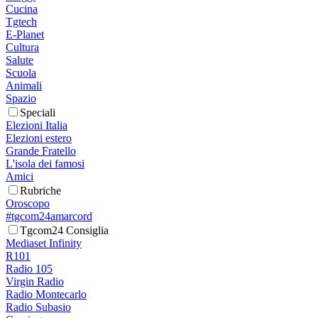
Cucina
Tgtech
E-Planet
Cultura
Salute
Scuola
Animali
Spazio
Speciali
Elezioni Italia
Elezioni estero
Grande Fratello
L'isola dei famosi
Amici
Rubriche
Oroscopo
#tgcom24amarcord
Tgcom24 Consiglia
Mediaset Infinity
R101
Radio 105
Virgin Radio
Radio Montecarlo
Radio Subasio