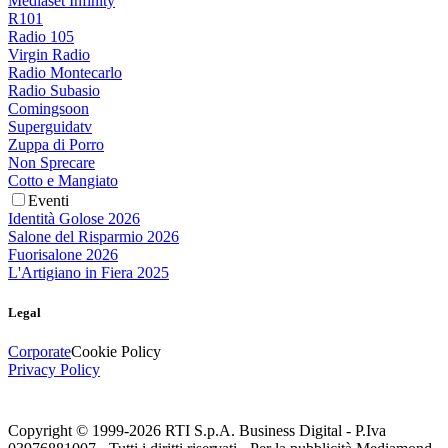
Mediaset Infinity
R101
Radio 105
Virgin Radio
Radio Montecarlo
Radio Subasio
Comingsoon
Superguidatv
Zuppa di Porro
Non Sprecare
Cotto e Mangiato
Eventi
Identità Golose 2026
Salone del Risparmio 2026
Fuorisalone 2026
L'Artigiano in Fiera 2025
Legal
Corporate
Cookie Policy
Privacy Policy
Copyright © 1999-
2026
RTI S.p.A. Business Digital - P.Iva