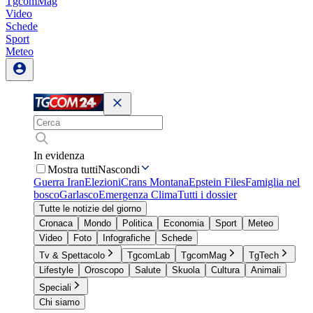
TgcomMag
Video
Schede
Sport
Meteo
In evidenza
Mostra tutti
Nascondi
Guerra Iran
Elezioni
Crans Montana
Epstein Files
Famiglia nel
bosco
Garlasco
Emergenza Clima
Tutti i dossier
Tutte le notizie del giorno
Cronaca
Mondo
Politica
Economia
Sport
Meteo
Video
Foto
Infografiche
Schede
Tv & Spettacolo
TgcomLab
TgcomMag
TgTech
Lifestyle
Oroscopo
Salute
Skuola
Cultura
Animali
Speciali
Chi siamo