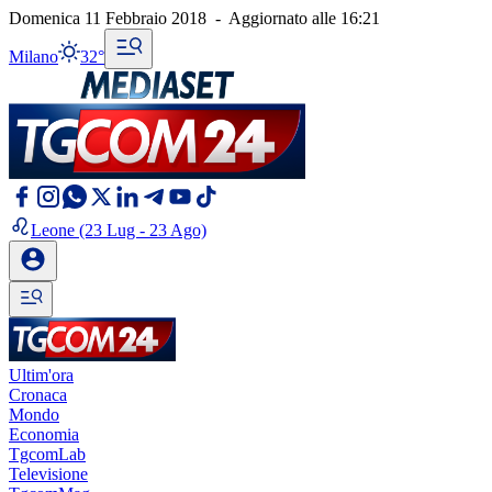
Domenica 11 Febbraio 2018
-
Aggiornato alle
16:21
Milano
32°
Leone
(23 Lug - 23 Ago)
Ultim'ora
Cronaca
Mondo
Economia
TgcomLab
Televisione