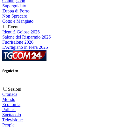
Comingsoon
Superguidatv
Zuppa di Porro
Non Sprecare
Cotto e Mangiato
Eventi
Identità Golose 2026
Salone del Risparmio 2026
Fuorisalone 2026
L'Artigiano in Fiera 2025
Seguici su
Sezioni
Cronaca
Mondo
Economia
Politica
Spettacolo
Televisione
People