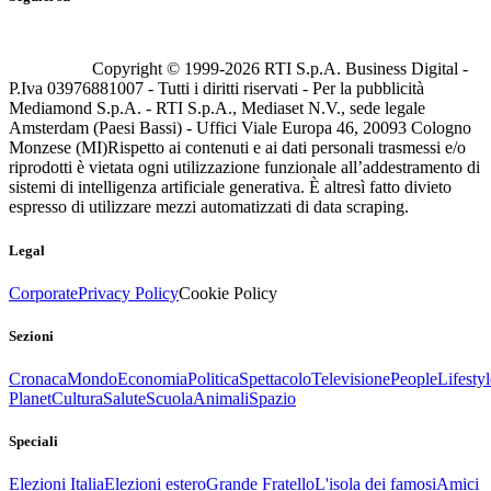
Copyright © 1999-
2026
RTI S.p.A. Business Digital -
P.Iva 03976881007 - Tutti i diritti riservati - Per la pubblicità
Mediamond S.p.A. - RTI S.p.A., Mediaset N.V., sede legale
Amsterdam (Paesi Bassi) - Uffici Viale Europa 46, 20093 Cologno
Monzese (MI)
Rispetto ai contenuti e ai dati personali trasmessi e/o
riprodotti è vietata ogni utilizzazione funzionale all’addestramento di
sistemi di intelligenza artificiale generativa. È altresì fatto divieto
espresso di utilizzare mezzi automatizzati di data scraping.
Legal
Corporate
Privacy Policy
Cookie Policy
Sezioni
Cronaca
Mondo
Economia
Politica
Spettacolo
Televisione
People
Lifestyl
Planet
Cultura
Salute
Scuola
Animali
Spazio
Speciali
Elezioni Italia
Elezioni estero
Grande Fratello
L'isola dei famosi
Amici