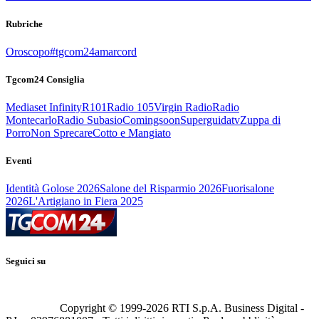
Rubriche
Oroscopo
#tgcom24amarcord
Tgcom24 Consiglia
Mediaset Infinity
R101
Radio 105
Virgin Radio
Radio
Montecarlo
Radio Subasio
Comingsoon
Superguidatv
Zuppa di
Porro
Non Sprecare
Cotto e Mangiato
Eventi
Identità Golose 2026
Salone del Risparmio 2026
Fuorisalone
2026
L'Artigiano in Fiera 2025
Seguici su
Copyright © 1999-
2026
RTI S.p.A. Business Digital -