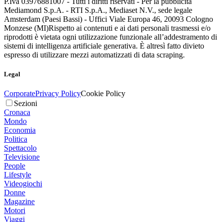
P.Iva 03976881007 - Tutti i diritti riservati - Per la pubblicità
Mediamond S.p.A. - RTI S.p.A., Mediaset N.V., sede legale
Amsterdam (Paesi Bassi) - Uffici Viale Europa 46, 20093 Cologno
Monzese (MI)
Rispetto ai contenuti e ai dati personali trasmessi e/o
riprodotti è vietata ogni utilizzazione funzionale all’addestramento di
sistemi di intelligenza artificiale generativa. È altresì fatto divieto
espresso di utilizzare mezzi automatizzati di data scraping.
Legal
Corporate
Privacy Policy
Cookie Policy
Sezioni
Cronaca
Mondo
Economia
Politica
Spettacolo
Televisione
People
Lifestyle
Videogiochi
Donne
Magazine
Motori
Viaggi