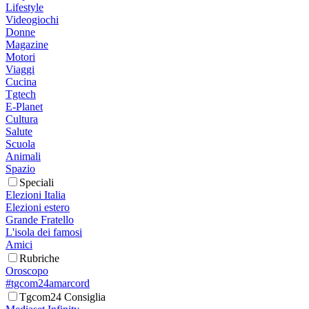
Lifestyle
Videogiochi
Donne
Magazine
Motori
Viaggi
Cucina
Tgtech
E-Planet
Cultura
Salute
Scuola
Animali
Spazio
Speciali
Elezioni Italia
Elezioni estero
Grande Fratello
L'isola dei famosi
Amici
Rubriche
Oroscopo
#tgcom24amarcord
Tgcom24 Consiglia