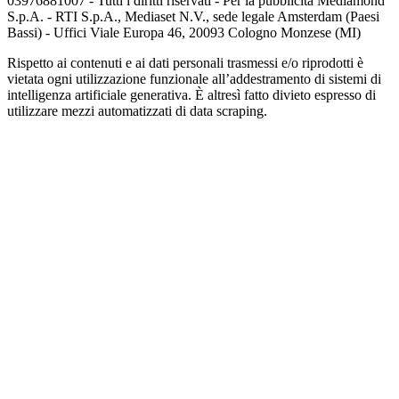
03976881007 - Tutti i diritti riservati - Per la pubblicità Mediamond
S.p.A. - RTI S.p.A., Mediaset N.V., sede legale Amsterdam (Paesi
Bassi) - Uffici Viale Europa 46, 20093 Cologno Monzese (MI)
Rispetto ai contenuti e ai dati personali trasmessi e/o riprodotti è
vietata ogni utilizzazione funzionale all’addestramento di sistemi di
intelligenza artificiale generativa. È altresì fatto divieto espresso di
utilizzare mezzi automatizzati di data scraping.