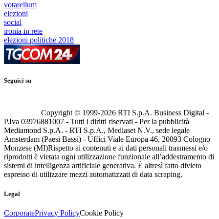
votarellum
elezioni
social
ironia in rete
elezioni politiche 2018
Seguici su
Copyright © 1999-
2026
RTI S.p.A. Business Digital -
P.Iva 03976881007 - Tutti i diritti riservati - Per la pubblicità
Mediamond S.p.A. - RTI S.p.A., Mediaset N.V., sede legale
Amsterdam (Paesi Bassi) - Uffici Viale Europa 46, 20093 Cologno
Monzese (MI)
Rispetto ai contenuti e ai dati personali trasmessi e/o
riprodotti è vietata ogni utilizzazione funzionale all’addestramento di
sistemi di intelligenza artificiale generativa. È altresì fatto divieto
espresso di utilizzare mezzi automatizzati di data scraping.
Legal
Corporate
Privacy Policy
Cookie Policy