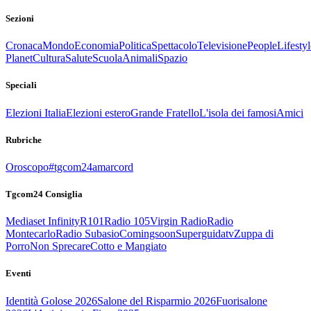
Sezioni
Cronaca
Mondo
Economia
Politica
Spettacolo
Televisione
People
Lifestyl
Planet
Cultura
Salute
Scuola
Animali
Spazio
Speciali
Elezioni Italia
Elezioni estero
Grande Fratello
L'isola dei famosi
Amici
Rubriche
Oroscopo
#tgcom24amarcord
Tgcom24 Consiglia
Mediaset Infinity
R101
Radio 105
Virgin Radio
Radio
Montecarlo
Radio Subasio
Comingsoon
Superguidatv
Zuppa di
Porro
Non Sprecare
Cotto e Mangiato
Eventi
Identità Golose 2026
Salone del Risparmio 2026
Fuorisalone