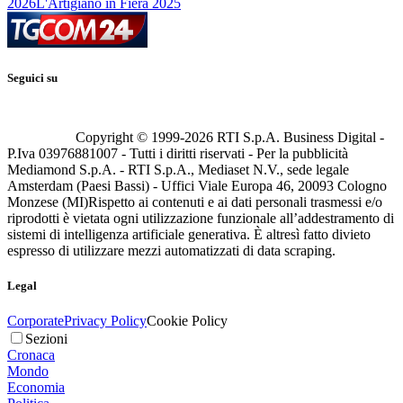
2026
L'Artigiano in Fiera 2025
Seguici su
Copyright © 1999-
2026
RTI S.p.A. Business Digital -
P.Iva 03976881007 - Tutti i diritti riservati - Per la pubblicità
Mediamond S.p.A. - RTI S.p.A., Mediaset N.V., sede legale
Amsterdam (Paesi Bassi) - Uffici Viale Europa 46, 20093 Cologno
Monzese (MI)
Rispetto ai contenuti e ai dati personali trasmessi e/o
riprodotti è vietata ogni utilizzazione funzionale all’addestramento di
sistemi di intelligenza artificiale generativa. È altresì fatto divieto
espresso di utilizzare mezzi automatizzati di data scraping.
Legal
Corporate
Privacy Policy
Cookie Policy
Sezioni
Cronaca
Mondo
Economia