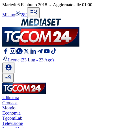
Martedì 6 Febbraio 2018
-
Aggiornato alle
01:00
Milano
28°
Leone
(23 Lug - 23 Ago)
Ultim'ora
Cronaca
Mondo
Economia
TgcomLab
Televisione