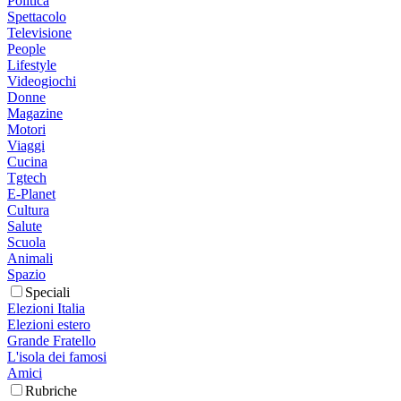
Politica
Spettacolo
Televisione
People
Lifestyle
Videogiochi
Donne
Magazine
Motori
Viaggi
Cucina
Tgtech
E-Planet
Cultura
Salute
Scuola
Animali
Spazio
Speciali
Elezioni Italia
Elezioni estero
Grande Fratello
L'isola dei famosi
Amici
Rubriche