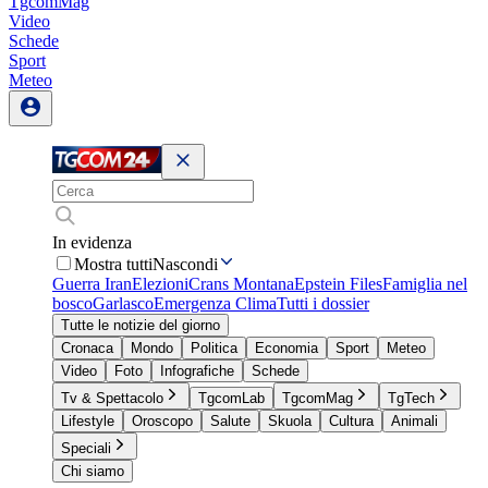
TgcomMag
Video
Schede
Sport
Meteo
In evidenza
Mostra tutti
Nascondi
Guerra Iran
Elezioni
Crans Montana
Epstein Files
Famiglia nel
bosco
Garlasco
Emergenza Clima
Tutti i dossier
Tutte le notizie del giorno
Cronaca
Mondo
Politica
Economia
Sport
Meteo
Video
Foto
Infografiche
Schede
Tv & Spettacolo
TgcomLab
TgcomMag
TgTech
Lifestyle
Oroscopo
Salute
Skuola
Cultura
Animali
Speciali
Chi siamo