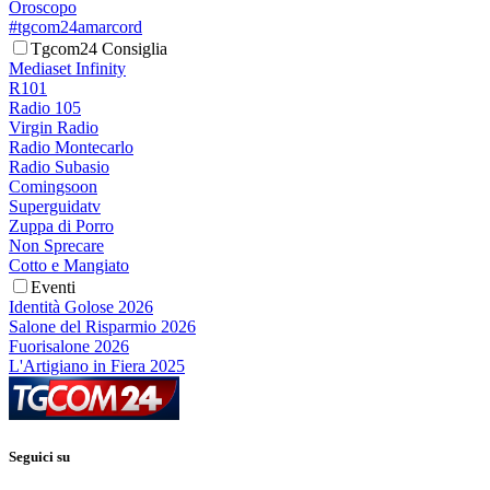
Oroscopo
#tgcom24amarcord
Tgcom24 Consiglia
Mediaset Infinity
R101
Radio 105
Virgin Radio
Radio Montecarlo
Radio Subasio
Comingsoon
Superguidatv
Zuppa di Porro
Non Sprecare
Cotto e Mangiato
Eventi
Identità Golose 2026
Salone del Risparmio 2026
Fuorisalone 2026
L'Artigiano in Fiera 2025
Seguici su