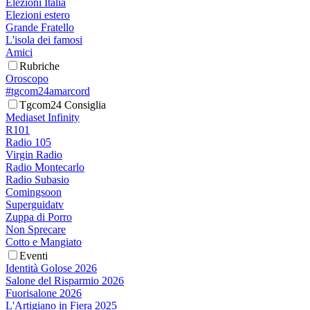
Elezioni Italia
Elezioni estero
Grande Fratello
L'isola dei famosi
Amici
Rubriche
Oroscopo
#tgcom24amarcord
Tgcom24 Consiglia
Mediaset Infinity
R101
Radio 105
Virgin Radio
Radio Montecarlo
Radio Subasio
Comingsoon
Superguidatv
Zuppa di Porro
Non Sprecare
Cotto e Mangiato
Eventi
Identità Golose 2026
Salone del Risparmio 2026
Fuorisalone 2026
L'Artigiano in Fiera 2025