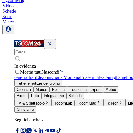
TgcomMag
Video
Schede
Sport
Meteo
In evidenza
Mostra tutti
Nascondi
Guerra Iran
Elezioni
Crans Montana
Epstein Files
Famiglia nel b
Tutte le notizie del giorno
Cronaca
Mondo
Politica
Economia
Sport
Meteo
Video
Foto
Infografiche
Schede
Tv & Spettacolo
TgcomLab
TgcomMag
TgTech
Lif
Chi siamo
Seguici anche su