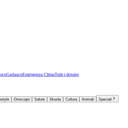
osco
Garlasco
Emergenza Clima
Tutti i dossier
estyle
Oroscopo
Salute
Skuola
Cultura
Animali
Speciali