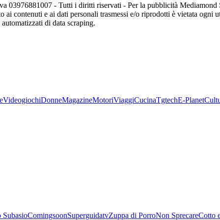
va 03976881007 - Tutti i diritti riservati - Per la pubblicità Mediamon
o ai contenuti e ai dati personali trasmessi e/o riprodotti è vietata ogni 
zi automatizzati di data scraping.
e
Videogiochi
Donne
Magazine
Motori
Viaggi
Cucina
Tgtech
E-Planet
Cult
 Subasio
Comingsoon
Superguidatv
Zuppa di Porro
Non Sprecare
Cotto 