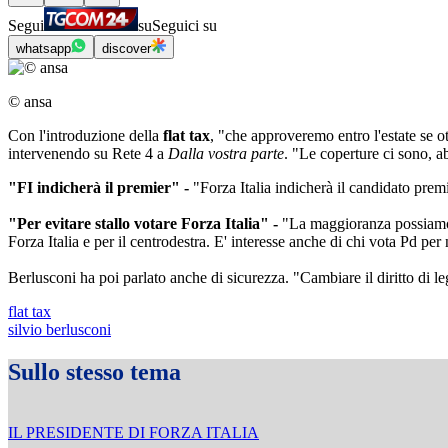
Segui
su
Seguici su
whatsapp
discover
© ansa
Con l'introduzione della
flat tax
, "che approveremo entro l'estate se 
intervenendo su Rete 4 a
Dalla vostra parte
. "Le coperture ci sono, ab
"FI indicherà il premier" -
"Forza Italia indicherà il candidato prem
"Per evitare stallo votare Forza Italia" -
"La maggioranza possiamo av
Forza Italia e per il centrodestra. E' interesse anche di chi vota Pd per
Berlusconi ha poi parlato anche di sicurezza. "Cambiare il diritto di leg
flat tax
silvio berlusconi
Sullo stesso tema
IL PRESIDENTE DI FORZA ITALIA