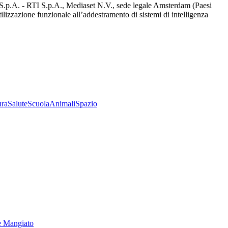
d S.p.A. - RTI S.p.A., Mediaset N.V., sede legale Amsterdam (Paesi
utilizzazione funzionale all’addestramento di sistemi di intelligenza
ura
Salute
Scuola
Animali
Spazio
e Mangiato