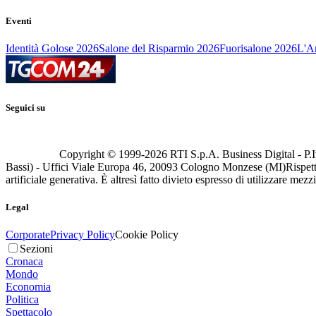
Eventi
Identità Golose 2026
Salone del Risparmio 2026
Fuorisalone 2026
L'Ar
Seguici su
Copyright © 1999-
2026
RTI S.p.A. Business Digital - P.I
Bassi) - Uffici Viale Europa 46, 20093 Cologno Monzese (MI)
Rispett
artificiale generativa. È altresì fatto divieto espresso di utilizzare mez
Legal
Corporate
Privacy Policy
Cookie Policy
Sezioni
Cronaca
Mondo
Economia
Politica
Spettacolo