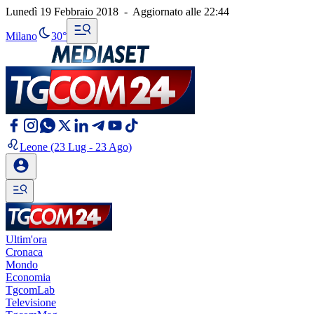
Lunedì 19 Febbraio 2018
-
Aggiornato alle
22:44
Milano
30°
Leone
(23 Lug - 23 Ago)
Ultim'ora
Cronaca
Mondo
Economia
TgcomLab
Televisione