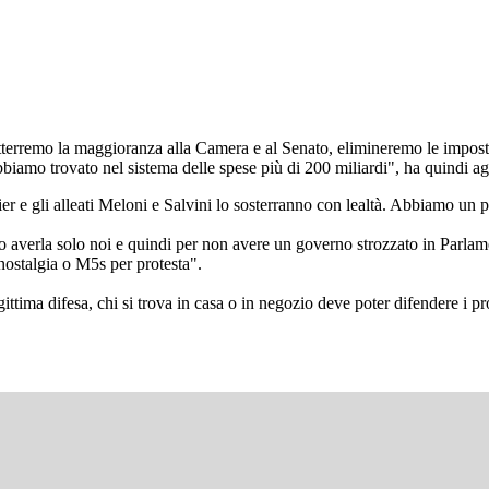
otterremo la maggioranza alla Camera e al Senato, elimineremo le imposte
biamo trovato nel sistema delle spese più di 200 miliardi", ha quindi agg
ier e gli alleati Meloni e Salvini lo sosterranno con lealtà. Abbiamo un 
erla solo noi e quindi per non avere un governo strozzato in Parlamento
 nostalgia o M5s per protesta".
ittima difesa, chi si trova in casa o in negozio deve poter difendere i pr