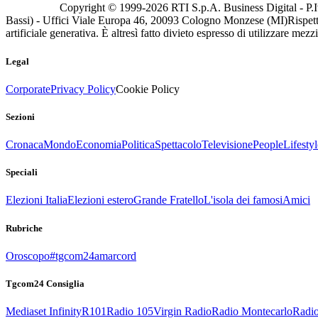
Copyright © 1999-
2026
RTI S.p.A. Business Digital - P.I
Bassi) - Uffici Viale Europa 46, 20093 Cologno Monzese (MI)
Rispett
artificiale generativa. È altresì fatto divieto espresso di utilizzare mez
Legal
Corporate
Privacy Policy
Cookie Policy
Sezioni
Cronaca
Mondo
Economia
Politica
Spettacolo
Televisione
People
Lifestyl
Speciali
Elezioni Italia
Elezioni estero
Grande Fratello
L'isola dei famosi
Amici
Rubriche
Oroscopo
#tgcom24amarcord
Tgcom24 Consiglia
Mediaset Infinity
R101
Radio 105
Virgin Radio
Radio Montecarlo
Radio