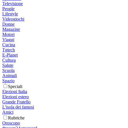
Televisione
People
Lifestyle
Videogiochi
Donne
Magazine
Motori
Viaggi
Cucina
Tgtech
E-Planet
Cultura
Salute
Scuola
Animali
Spazio
Speciali
Elezioni Italia
Elezioni estero
Grande Fratello
L'isola dei famosi
Amici
Rubriche
Oroscopo