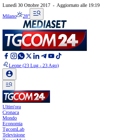
Lunedì 30 Ottobre 2017
-
Aggiornato alle
19:19
Milano
28°
Leone
(23 Lug - 23 Ago)
Ultim'ora
Cronaca
Mondo
Economia
TgcomLab
Televisione