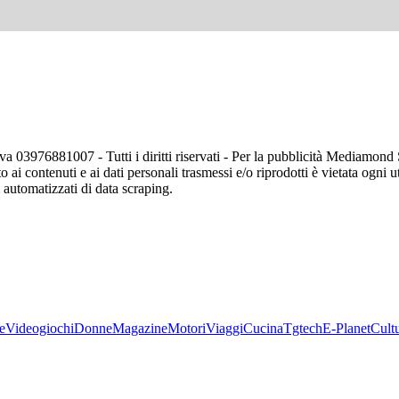
va 03976881007 - Tutti i diritti riservati - Per la pubblicità Mediamon
o ai contenuti e ai dati personali trasmessi e/o riprodotti è vietata ogni 
zi automatizzati di data scraping.
e
Videogiochi
Donne
Magazine
Motori
Viaggi
Cucina
Tgtech
E-Planet
Cult