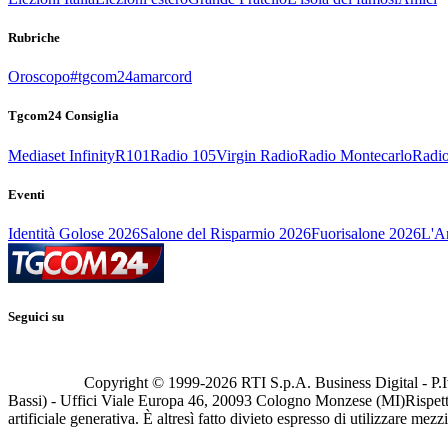
Rubriche
Oroscopo
#tgcom24amarcord
Tgcom24 Consiglia
Mediaset Infinity
R101
Radio 105
Virgin Radio
Radio Montecarlo
Radio
Eventi
Identità Golose 2026
Salone del Risparmio 2026
Fuorisalone 2026
L'Ar
Seguici su
Copyright © 1999-
2026
RTI S.p.A. Business Digital - P.I
Bassi) - Uffici Viale Europa 46, 20093 Cologno Monzese (MI)
Rispett
artificiale generativa. È altresì fatto divieto espresso di utilizzare mez