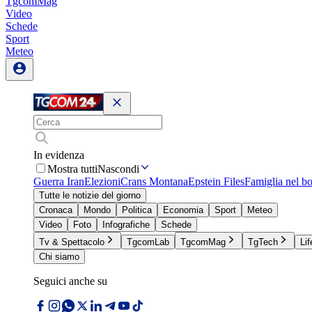
TgcomMag
Video
Schede
Sport
Meteo
In evidenza
Mostra tutti
Nascondi
Guerra Iran
Elezioni
Crans Montana
Epstein Files
Famiglia nel b
Tutte le notizie del giorno
Cronaca
Mondo
Politica
Economia
Sport
Meteo
Video
Foto
Infografiche
Schede
Tv & Spettacolo
TgcomLab
TgcomMag
TgTech
Lif
Chi siamo
Seguici anche su