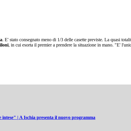
ia
. E' stato consegnato meno di 1/3 delle casette previste. La quasi totali
iloni
, in cui esorta il premier a prendere la situazione in mano. "E' l'un
he intese" | A Ischia presenta il nuovo programma