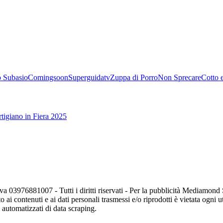
 Subasio
Comingsoon
Superguidatv
Zuppa di Porro
Non Sprecare
Cotto 
tigiano in Fiera 2025
va 03976881007 - Tutti i diritti riservati - Per la pubblicità Mediamon
o ai contenuti e ai dati personali trasmessi e/o riprodotti è vietata ogni 
zi automatizzati di data scraping.