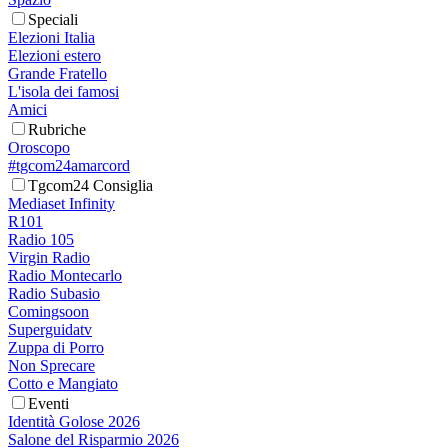
Speciali
Elezioni Italia
Elezioni estero
Grande Fratello
L'isola dei famosi
Amici
Rubriche
Oroscopo
#tgcom24amarcord
Tgcom24 Consiglia
Mediaset Infinity
R101
Radio 105
Virgin Radio
Radio Montecarlo
Radio Subasio
Comingsoon
Superguidatv
Zuppa di Porro
Non Sprecare
Cotto e Mangiato
Eventi
Identità Golose 2026
Salone del Risparmio 2026