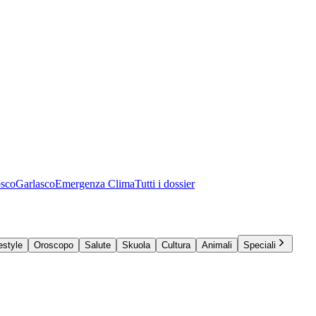
osco
Garlasco
Emergenza Clima
Tutti i dossier
estyle
Oroscopo
Salute
Skuola
Cultura
Animali
Speciali