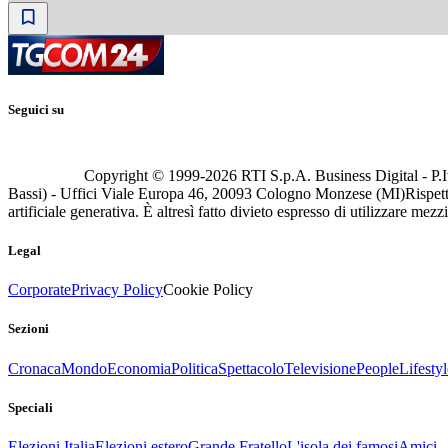
Seguici su
Copyright © 1999-
2026
RTI S.p.A. Business Digital - P.I
Bassi) - Uffici Viale Europa 46, 20093 Cologno Monzese (MI)
Rispett
artificiale generativa. È altresì fatto divieto espresso di utilizzare mez
Legal
Corporate
Privacy Policy
Cookie Policy
Sezioni
Cronaca
Mondo
Economia
Politica
Spettacolo
Televisione
People
Lifestyl
Speciali
Elezioni Italia
Elezioni estero
Grande Fratello
L'isola dei famosi
Amici