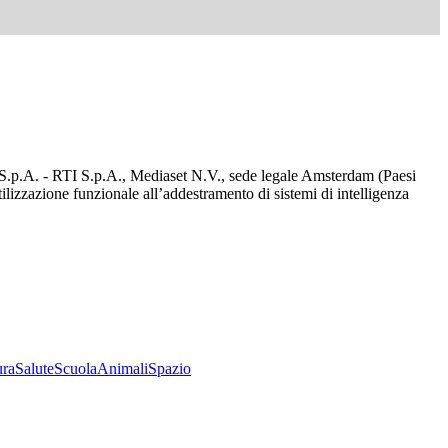
d S.p.A. - RTI S.p.A., Mediaset N.V., sede legale Amsterdam (Paesi
utilizzazione funzionale all’addestramento di sistemi di intelligenza
ura
Salute
Scuola
Animali
Spazio