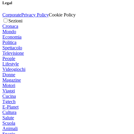
Legal
Corporate
Privacy Policy
Cookie Policy
Sezioni
Cronaca
Mondo
Economia
Politica
Spettacolo
Televisione
People
Lifestyle
Videogiochi
Donne
Magazine
Motori
Viaggi
Cucina
Tgtech
E-Planet
Cultura
Salute
Scuola
Animali
Spazio