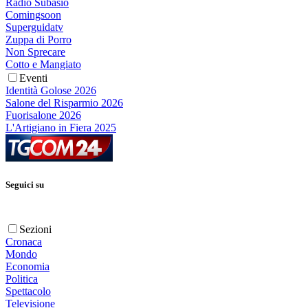
Radio Subasio
Comingsoon
Superguidatv
Zuppa di Porro
Non Sprecare
Cotto e Mangiato
Eventi
Identità Golose 2026
Salone del Risparmio 2026
Fuorisalone 2026
L'Artigiano in Fiera 2025
Seguici su
Sezioni
Cronaca
Mondo
Economia
Politica
Spettacolo
Televisione