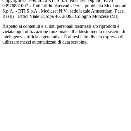
Copyright © 1999-
2026
RTI S.p.A. Business Digital - P.Iva
03976881007 - Tutti i diritti riservati - Per la pubblicità Mediamond
S.p.A. - RTI S.p.A., Mediaset N.V., sede legale Amsterdam (Paesi
Bassi) - Uffici Viale Europa 46, 20093 Cologno Monzese (MI)
Rispetto ai contenuti e ai dati personali trasmessi e/o riprodotti è
vietata ogni utilizzazione funzionale all’addestramento di sistemi di
intelligenza artificiale generativa. È altresì fatto divieto espresso di
utilizzare mezzi automatizzati di data scraping.