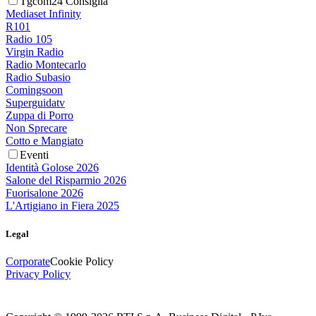
Tgcom24 Consiglia
Mediaset Infinity
R101
Radio 105
Virgin Radio
Radio Montecarlo
Radio Subasio
Comingsoon
Superguidatv
Zuppa di Porro
Non Sprecare
Cotto e Mangiato
Eventi
Identità Golose 2026
Salone del Risparmio 2026
Fuorisalone 2026
L'Artigiano in Fiera 2025
Legal
Corporate
Cookie Policy
Privacy Policy