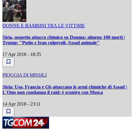
DONNE E BAMBINI TRA LE VITTIME
Siria, sospetto attacco chimico su Douma: almeno 100 morti |
Trump: "Putin e Iran colpevoli, Assad animale"
17 Apr 2018 - 18:35
PIOGGIA DI MISSILI
Siria: Usa, Francia e Gb attaccano le armi chimiche di Assad |
L'Onu non condanna il raid: è scontro con Mosca
14 Apr 2018 - 23:11