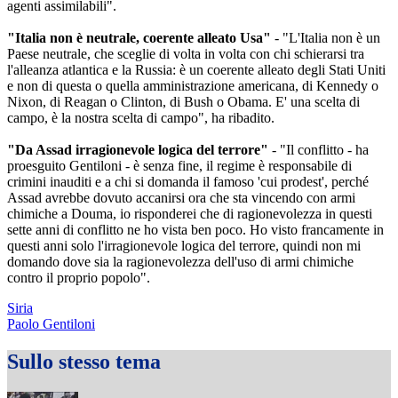
agenti assimilabili".
"Italia non è neutrale, coerente alleato Usa"
- "L'Italia non è un
Paese neutrale, che sceglie di volta in volta con chi schierarsi tra
l'alleanza atlantica e la Russia: è un coerente alleato degli Stati Uniti
e non di questa o quella amministrazione americana, di Kennedy o
Nixon, di Reagan o Clinton, di Bush o Obama. E' una scelta di
campo, è la nostra scelta di campo", ha ribadito.
"Da Assad irragionevole logica del terrore"
- "Il conflitto - ha
proesguito Gentiloni - è senza fine, il regime è responsabile di
crimini inauditi e a chi si domanda il famoso 'cui prodest', perché
Assad avrebbe dovuto accanirsi ora che sta vincendo con armi
chimiche a Douma, io risponderei che di ragionevolezza in questi
sette anni di conflitto ne ho vista ben poco. Ho visto francamente in
questi anni solo l'irragionevole logica del terrore, quindi non mi
domando dove sia la ragionevolezza dell'uso di armi chimiche
contro il proprio popolo".
Siria
Paolo Gentiloni
Sullo stesso tema