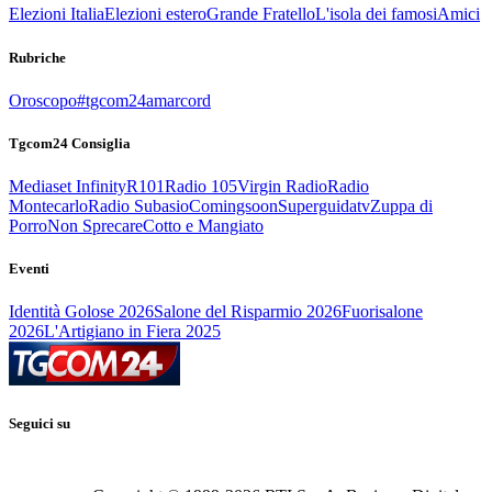
Elezioni Italia
Elezioni estero
Grande Fratello
L'isola dei famosi
Amici
Rubriche
Oroscopo
#tgcom24amarcord
Tgcom24 Consiglia
Mediaset Infinity
R101
Radio 105
Virgin Radio
Radio
Montecarlo
Radio Subasio
Comingsoon
Superguidatv
Zuppa di
Porro
Non Sprecare
Cotto e Mangiato
Eventi
Identità Golose 2026
Salone del Risparmio 2026
Fuorisalone
2026
L'Artigiano in Fiera 2025
Seguici su