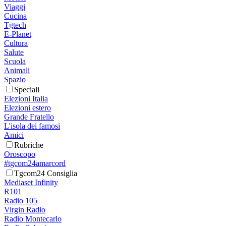
Viaggi
Cucina
Tgtech
E-Planet
Cultura
Salute
Scuola
Animali
Spazio
Speciali
Elezioni Italia
Elezioni estero
Grande Fratello
L'isola dei famosi
Amici
Rubriche
Oroscopo
#tgcom24amarcord
Tgcom24 Consiglia
Mediaset Infinity
R101
Radio 105
Virgin Radio
Radio Montecarlo