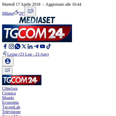
Martedì 17 Aprile 2018
-
Aggiornato alle
16:44
Milano
29°
Leone
(23 Lug - 23 Ago)
Ultim'ora
Cronaca
Mondo
Economia
TgcomLab
Televisione