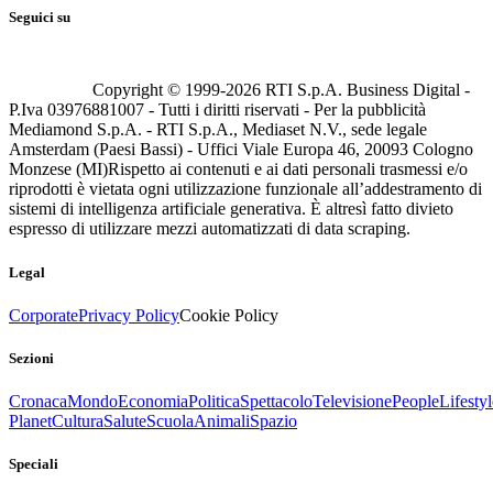
Seguici su
Copyright © 1999-
2026
RTI S.p.A. Business Digital -
P.Iva 03976881007 - Tutti i diritti riservati - Per la pubblicità
Mediamond S.p.A. - RTI S.p.A., Mediaset N.V., sede legale
Amsterdam (Paesi Bassi) - Uffici Viale Europa 46, 20093 Cologno
Monzese (MI)
Rispetto ai contenuti e ai dati personali trasmessi e/o
riprodotti è vietata ogni utilizzazione funzionale all’addestramento di
sistemi di intelligenza artificiale generativa. È altresì fatto divieto
espresso di utilizzare mezzi automatizzati di data scraping.
Legal
Corporate
Privacy Policy
Cookie Policy
Sezioni
Cronaca
Mondo
Economia
Politica
Spettacolo
Televisione
People
Lifestyl
Planet
Cultura
Salute
Scuola
Animali
Spazio
Speciali