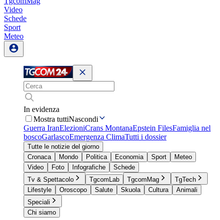
TgcomMag
Video
Schede
Sport
Meteo
In evidenza
Mostra tutti
Nascondi
Guerra Iran
Elezioni
Crans Montana
Epstein Files
Famiglia nel
bosco
Garlasco
Emergenza Clima
Tutti i dossier
Tutte le notizie del giorno
Cronaca
Mondo
Politica
Economia
Sport
Meteo
Video
Foto
Infografiche
Schede
Tv & Spettacolo
TgcomLab
TgcomMag
TgTech
Lifestyle
Oroscopo
Salute
Skuola
Cultura
Animali
Speciali
Chi siamo