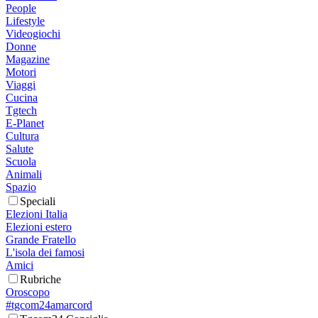
People
Lifestyle
Videogiochi
Donne
Magazine
Motori
Viaggi
Cucina
Tgtech
E-Planet
Cultura
Salute
Scuola
Animali
Spazio
Speciali
Elezioni Italia
Elezioni estero
Grande Fratello
L'isola dei famosi
Amici
Rubriche
Oroscopo
#tgcom24amarcord