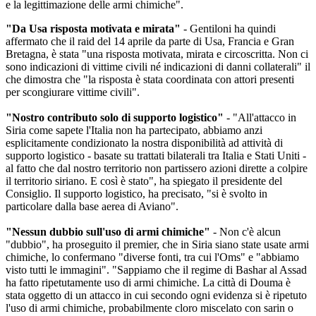
e la legittimazione delle armi chimiche".
"Da Usa risposta motivata e mirata"
- Gentiloni ha quindi
affermato che il raid del 14 aprile da parte di Usa, Francia e Gran
Bretagna, è stata "una risposta motivata, mirata e circoscritta. Non ci
sono indicazioni di vittime civili né indicazioni di danni collaterali" il
che dimostra che "la risposta è stata coordinata con attori presenti
per scongiurare vittime civili".
"Nostro contributo solo di supporto logistico"
- "All'attacco in
Siria come sapete l'Italia non ha partecipato, abbiamo anzi
esplicitamente condizionato la nostra disponibilità ad attività di
supporto logistico - basate su trattati bilaterali tra Italia e Stati Uniti -
al fatto che dal nostro territorio non partissero azioni dirette a colpire
il territorio siriano. E così è stato", ha spiegato il presidente del
Consiglio. Il supporto logistico, ha precisato, "si è svolto in
particolare dalla base aerea di Aviano".
"Nessun dubbio sull'uso di armi chimiche"
- Non c'è alcun
"dubbio", ha proseguito il premier, che in Siria siano state usate armi
chimiche, lo confermano "diverse fonti, tra cui l'Oms" e "abbiamo
visto tutti le immagini". "Sappiamo che il regime di Bashar al Assad
ha fatto ripetutamente uso di armi chimiche. La città di Douma è
stata oggetto di un attacco in cui secondo ogni evidenza si è ripetuto
l'uso di armi chimiche, probabilmente cloro miscelato con sarin o