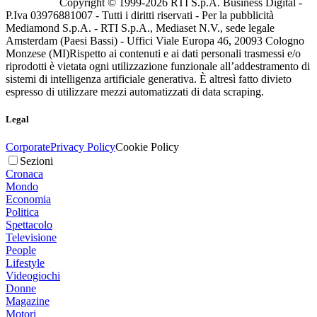
Copyright © 1999-
2026
RTI S.p.A. Business Digital -
P.Iva 03976881007 - Tutti i diritti riservati - Per la pubblicità
Mediamond S.p.A. - RTI S.p.A., Mediaset N.V., sede legale
Amsterdam (Paesi Bassi) - Uffici Viale Europa 46, 20093 Cologno
Monzese (MI)
Rispetto ai contenuti e ai dati personali trasmessi e/o
riprodotti è vietata ogni utilizzazione funzionale all’addestramento di
sistemi di intelligenza artificiale generativa. È altresì fatto divieto
espresso di utilizzare mezzi automatizzati di data scraping.
Legal
Corporate
Privacy Policy
Cookie Policy
Sezioni
Cronaca
Mondo
Economia
Politica
Spettacolo
Televisione
People
Lifestyle
Videogiochi
Donne
Magazine
Motori