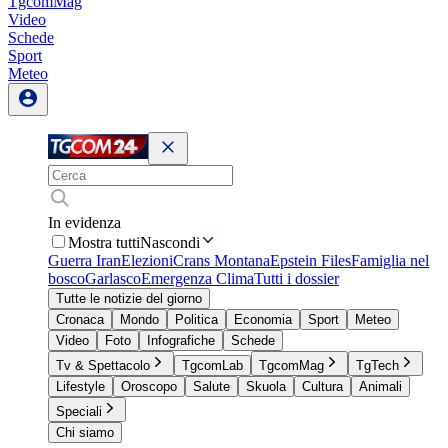
TgcomMag
Video
Schede
Sport
Meteo
In evidenza
Mostra tutti
Nascondi
Guerra Iran
Elezioni
Crans Montana
Epstein Files
Famiglia nel
bosco
Garlasco
Emergenza Clima
Tutti i dossier
Tutte le notizie del giorno
Cronaca
Mondo
Politica
Economia
Sport
Meteo
Video
Foto
Infografiche
Schede
Tv & Spettacolo
TgcomLab
TgcomMag
TgTech
Lifestyle
Oroscopo
Salute
Skuola
Cultura
Animali
Speciali
Chi siamo