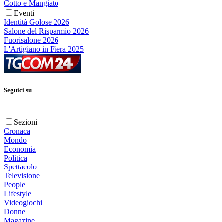
Cotto e Mangiato
Eventi
Identità Golose 2026
Salone del Risparmio 2026
Fuorisalone 2026
L'Artigiano in Fiera 2025
Seguici su
Sezioni
Cronaca
Mondo
Economia
Politica
Spettacolo
Televisione
People
Lifestyle
Videogiochi
Donne
Magazine