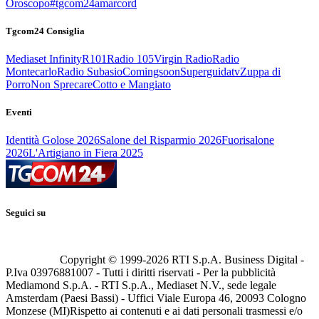
Oroscopo
#tgcom24amarcord
Tgcom24 Consiglia
Mediaset Infinity
R101
Radio 105
Virgin Radio
Radio
Montecarlo
Radio Subasio
Comingsoon
Superguidatv
Zuppa di
Porro
Non Sprecare
Cotto e Mangiato
Eventi
Identità Golose 2026
Salone del Risparmio 2026
Fuorisalone
2026
L'Artigiano in Fiera 2025
Seguici su
Copyright © 1999-
2026
RTI S.p.A. Business Digital -
P.Iva 03976881007 - Tutti i diritti riservati - Per la pubblicità
Mediamond S.p.A. - RTI S.p.A., Mediaset N.V., sede legale
Amsterdam (Paesi Bassi) - Uffici Viale Europa 46, 20093 Cologno
Monzese (MI)
Rispetto ai contenuti e ai dati personali trasmessi e/o