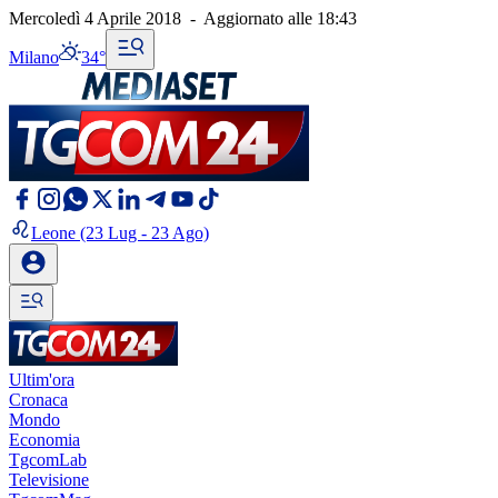
Mercoledì 4 Aprile 2018
-
Aggiornato alle
18:43
Milano
34°
Leone
(23 Lug - 23 Ago)
Ultim'ora
Cronaca
Mondo
Economia
TgcomLab
Televisione