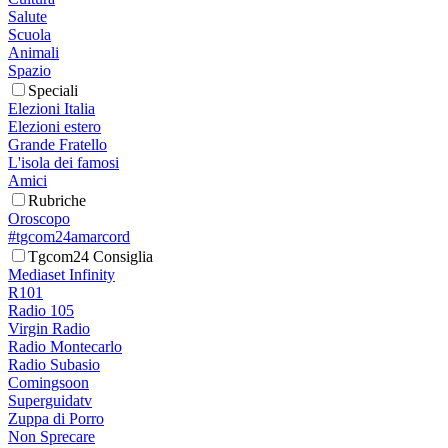
Salute
Scuola
Animali
Spazio
Speciali
Elezioni Italia
Elezioni estero
Grande Fratello
L'isola dei famosi
Amici
Rubriche
Oroscopo
#tgcom24amarcord
Tgcom24 Consiglia
Mediaset Infinity
R101
Radio 105
Virgin Radio
Radio Montecarlo
Radio Subasio
Comingsoon
Superguidatv
Zuppa di Porro
Non Sprecare