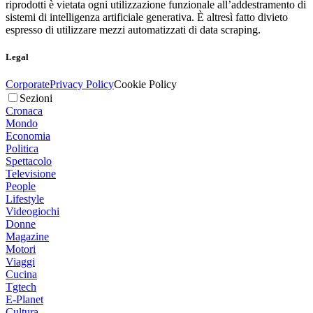
riprodotti è vietata ogni utilizzazione funzionale all’addestramento di
sistemi di intelligenza artificiale generativa. È altresì fatto divieto
espresso di utilizzare mezzi automatizzati di data scraping.
Legal
Corporate
Privacy Policy
Cookie Policy
Sezioni
Cronaca
Mondo
Economia
Politica
Spettacolo
Televisione
People
Lifestyle
Videogiochi
Donne
Magazine
Motori
Viaggi
Cucina
Tgtech
E-Planet
Cultura