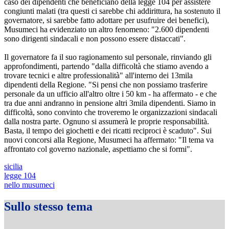
caso dei dipendenti che beneficiano della legge 104 per assistere
congiunti malati (tra questi ci sarebbe chi addirittura, ha sostenuto il
governatore, si sarebbe fatto adottare per usufruire dei benefici),
Musumeci ha evidenziato un altro fenomeno: "2.600 dipendenti
sono dirigenti sindacali e non possono essere distaccati".
Il governatore fa il suo ragionamento sul personale, rinviando gli
approfondimenti, partendo "dalla difficoltà che stiamo avendo a
trovare tecnici e altre professionalità" all'interno dei 13mila
dipendenti della Regione. "Si pensi che non possiamo trasferire
personale da un ufficio all'altro oltre i 50 km - ha affermato - e che
tra due anni andranno in pensione altri 3mila dipendenti. Siamo in
difficoltà, sono convinto che troveremo le organizzazioni sindacali
dalla nostra parte. Ognuno si assumerà le proprie responsabilità.
Basta, il tempo dei giochetti e dei ricatti reciproci è scaduto". Sui
nuovi concorsi alla Regione, Musumeci ha affermato: "Il tema va
affrontato col governo nazionale, aspettiamo che si formi".
sicilia
legge 104
nello musumeci
Sullo stesso tema