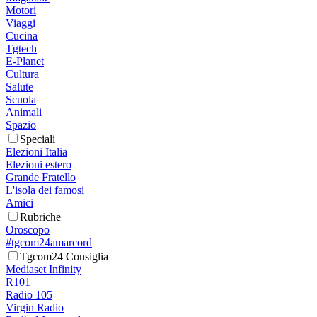
Motori
Viaggi
Cucina
Tgtech
E-Planet
Cultura
Salute
Scuola
Animali
Spazio
Speciali
Elezioni Italia
Elezioni estero
Grande Fratello
L'isola dei famosi
Amici
Rubriche
Oroscopo
#tgcom24amarcord
Tgcom24 Consiglia
Mediaset Infinity
R101
Radio 105
Virgin Radio