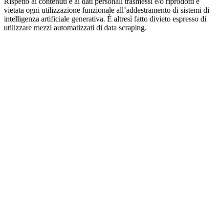
Rispetto ai contenuti e ai dati personali trasmessi e/o riprodotti è
vietata ogni utilizzazione funzionale all’addestramento di sistemi di
intelligenza artificiale generativa. È altresì fatto divieto espresso di
utilizzare mezzi automatizzati di data scraping.