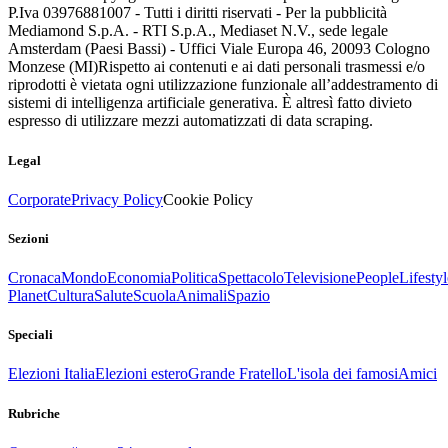
P.Iva 03976881007 - Tutti i diritti riservati - Per la pubblicità
Mediamond S.p.A. - RTI S.p.A., Mediaset N.V., sede legale
Amsterdam (Paesi Bassi) - Uffici Viale Europa 46, 20093 Cologno
Monzese (MI)
Rispetto ai contenuti e ai dati personali trasmessi e/o
riprodotti è vietata ogni utilizzazione funzionale all’addestramento di
sistemi di intelligenza artificiale generativa. È altresì fatto divieto
espresso di utilizzare mezzi automatizzati di data scraping.
Legal
Corporate
Privacy Policy
Cookie Policy
Sezioni
Cronaca
Mondo
Economia
Politica
Spettacolo
Televisione
People
Lifestyl
Planet
Cultura
Salute
Scuola
Animali
Spazio
Speciali
Elezioni Italia
Elezioni estero
Grande Fratello
L'isola dei famosi
Amici
Rubriche