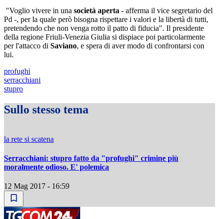
"Voglio vivere in una
società aperta
- afferma il vice segretario del
Pd -, per la quale però bisogna rispettare i valori e la libertà di tutti,
pretendendo che non venga rotto il patto di fiducia". Il presidente
della regione Friuli-Venezia Giulia si dispiace poi particolarmente
per l'attacco di
Saviano
, e spera di aver modo di confrontarsi con
lui.
profughi
serracchiani
stupro
Sullo stesso tema
la rete si scatena
Serracchiani: stupro fatto da "profughi" crimine più
moralmente odioso. E' polemica
12 Mag 2017 - 16:59