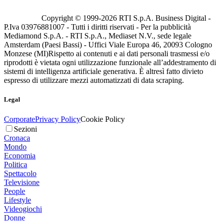
Copyright © 1999-
2026
RTI S.p.A. Business Digital -
P.Iva 03976881007 - Tutti i diritti riservati - Per la pubblicità
Mediamond S.p.A. - RTI S.p.A., Mediaset N.V., sede legale
Amsterdam (Paesi Bassi) - Uffici Viale Europa 46, 20093 Cologno
Monzese (MI)
Rispetto ai contenuti e ai dati personali trasmessi e/o
riprodotti è vietata ogni utilizzazione funzionale all’addestramento di
sistemi di intelligenza artificiale generativa. È altresì fatto divieto
espresso di utilizzare mezzi automatizzati di data scraping.
Legal
Corporate
Privacy Policy
Cookie Policy
Sezioni
Cronaca
Mondo
Economia
Politica
Spettacolo
Televisione
People
Lifestyle
Videogiochi
Donne