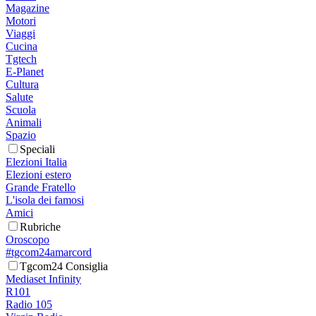
Magazine
Motori
Viaggi
Cucina
Tgtech
E-Planet
Cultura
Salute
Scuola
Animali
Spazio
Speciali
Elezioni Italia
Elezioni estero
Grande Fratello
L'isola dei famosi
Amici
Rubriche
Oroscopo
#tgcom24amarcord
Tgcom24 Consiglia
Mediaset Infinity
R101
Radio 105