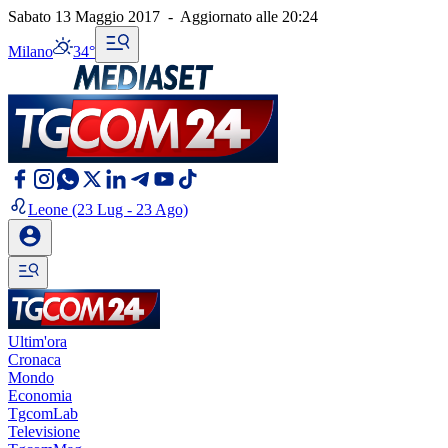
Sabato 13 Maggio 2017
-
Aggiornato alle
20:24
Milano
34°
Leone
(23 Lug - 23 Ago)
Ultim'ora
Cronaca
Mondo
Economia
TgcomLab
Televisione