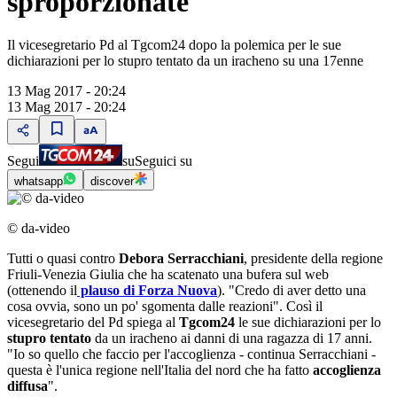
sproporzionate"
Il vicesegretario Pd al Tgcom24 dopo la polemica per le sue
dichiarazioni per lo stupro tentato da un iracheno su una 17enne
13 Mag 2017 - 20:24
13 Mag 2017 - 20:24
Segui
su
Seguici su
whatsapp
discover
© da-video
Tutti o quasi contro
Debora Serracchiani
, presidente della regione
Friuli-Venezia Giulia che ha scatenato una bufera sul web
(ottenendo il
plauso di Forza Nuova
). "Credo di aver detto una
cosa ovvia, sono un po' sgomenta dalle reazioni". Così il
vicesegretario del Pd spiega al
Tgcom24
le sue dichiarazioni per lo
stupro tentato
da un iracheno ai danni di una ragazza di 17 anni.
"Io so quello che faccio per l'accoglienza - continua Serracchiani -
questa è l'unica regione nell'Italia del nord che ha fatto
accoglienza
diffusa
".