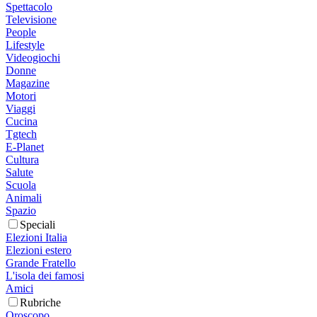
Spettacolo
Televisione
People
Lifestyle
Videogiochi
Donne
Magazine
Motori
Viaggi
Cucina
Tgtech
E-Planet
Cultura
Salute
Scuola
Animali
Spazio
Speciali
Elezioni Italia
Elezioni estero
Grande Fratello
L'isola dei famosi
Amici
Rubriche
Oroscopo