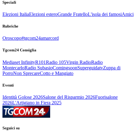
Speciali
Elezioni Italia
Elezioni estero
Grande Fratello
L'isola dei famosi
Amici
Rubriche
Oroscopo
#tgcom24amarcord
Tgcom24 Consiglia
Mediaset Infinity
R101
Radio 105
Virgin Radio
Radio
Montecarlo
Radio Subasio
Comingsoon
Superguidatv
Zuppa di
Porro
Non Sprecare
Cotto e Mangiato
Eventi
Identità Golose 2026
Salone del Risparmio 2026
Fuorisalone
2026
L'Artigiano in Fiera 2025
Seguici su