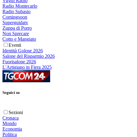
Virgin Radio
Radio Montecarlo
Radio Subasio
Comingsoon
Superguidatv
Zuppa di Porro
Non Sprecare
Cotto e Mangiato
Eventi
Identità Golose 2026
Salone del Risparmio 2026
Fuorisalone 2026
L'Artigiano in Fiera 2025
Seguici su
Sezioni
Cronaca
Mondo
Economia
Politica