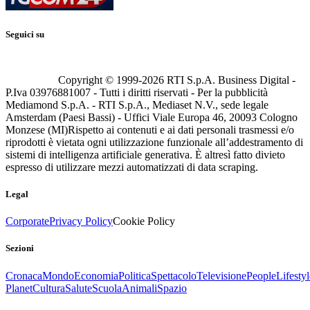
Seguici su
Copyright © 1999-
2026
RTI S.p.A. Business Digital -
P.Iva 03976881007 - Tutti i diritti riservati - Per la pubblicità
Mediamond S.p.A. - RTI S.p.A., Mediaset N.V., sede legale
Amsterdam (Paesi Bassi) - Uffici Viale Europa 46, 20093 Cologno
Monzese (MI)
Rispetto ai contenuti e ai dati personali trasmessi e/o
riprodotti è vietata ogni utilizzazione funzionale all’addestramento di
sistemi di intelligenza artificiale generativa. È altresì fatto divieto
espresso di utilizzare mezzi automatizzati di data scraping.
Legal
Corporate
Privacy Policy
Cookie Policy
Sezioni
Cronaca
Mondo
Economia
Politica
Spettacolo
Televisione
People
Lifestyl
Planet
Cultura
Salute
Scuola
Animali
Spazio