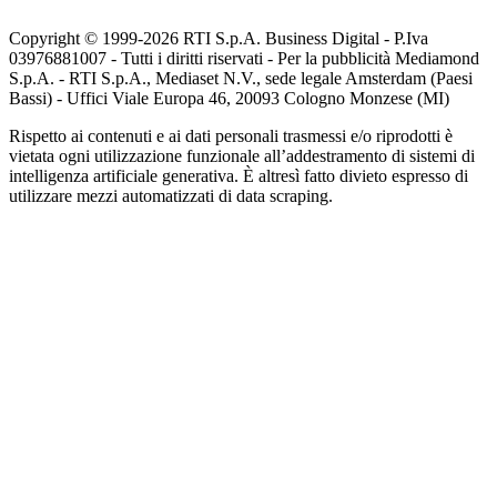
Copyright © 1999-
2026
RTI S.p.A. Business Digital - P.Iva
03976881007 - Tutti i diritti riservati - Per la pubblicità Mediamond
S.p.A. - RTI S.p.A., Mediaset N.V., sede legale Amsterdam (Paesi
Bassi) - Uffici Viale Europa 46, 20093 Cologno Monzese (MI)
Rispetto ai contenuti e ai dati personali trasmessi e/o riprodotti è
vietata ogni utilizzazione funzionale all’addestramento di sistemi di
intelligenza artificiale generativa. È altresì fatto divieto espresso di
utilizzare mezzi automatizzati di data scraping.