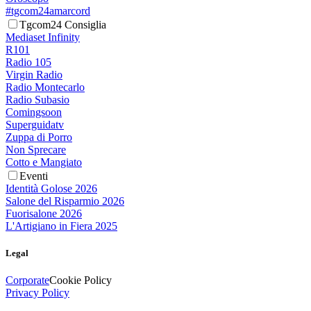
#tgcom24amarcord
Tgcom24 Consiglia
Mediaset Infinity
R101
Radio 105
Virgin Radio
Radio Montecarlo
Radio Subasio
Comingsoon
Superguidatv
Zuppa di Porro
Non Sprecare
Cotto e Mangiato
Eventi
Identità Golose 2026
Salone del Risparmio 2026
Fuorisalone 2026
L'Artigiano in Fiera 2025
Legal
Corporate
Cookie Policy
Privacy Policy