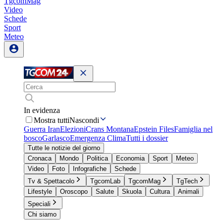
TgcomMag
Video
Schede
Sport
Meteo
In evidenza
Mostra tutti
Nascondi
Guerra Iran
Elezioni
Crans Montana
Epstein Files
Famiglia nel
bosco
Garlasco
Emergenza Clima
Tutti i dossier
Tutte le notizie del giorno
Cronaca
Mondo
Politica
Economia
Sport
Meteo
Video
Foto
Infografiche
Schede
Tv & Spettacolo
TgcomLab
TgcomMag
TgTech
Lifestyle
Oroscopo
Salute
Skuola
Cultura
Animali
Speciali
Chi siamo