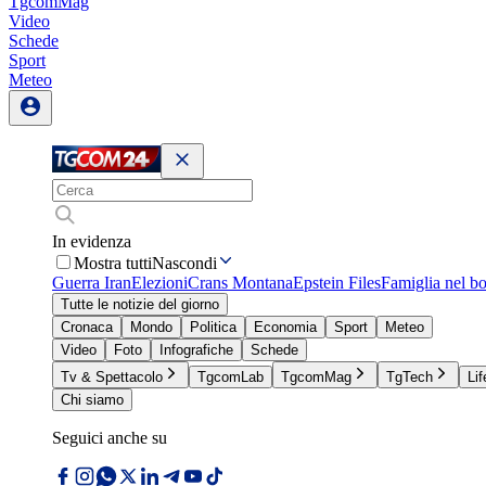
TgcomMag
Video
Schede
Sport
Meteo
In evidenza
Mostra tutti
Nascondi
Guerra Iran
Elezioni
Crans Montana
Epstein Files
Famiglia nel b
Tutte le notizie del giorno
Cronaca
Mondo
Politica
Economia
Sport
Meteo
Video
Foto
Infografiche
Schede
Tv & Spettacolo
TgcomLab
TgcomMag
TgTech
Lif
Chi siamo
Seguici anche su