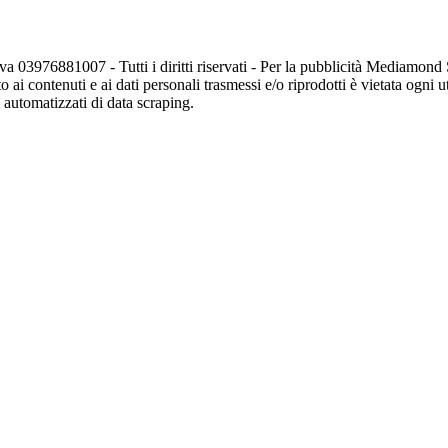
va 03976881007 - Tutti i diritti riservati - Per la pubblicità Mediamon
o ai contenuti e ai dati personali trasmessi e/o riprodotti è vietata ogni 
zi automatizzati di data scraping.