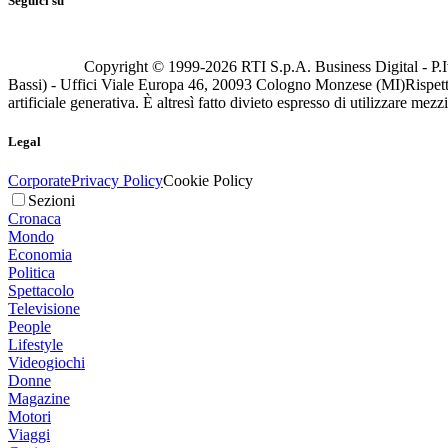
Seguici su
Copyright © 1999-
2026
RTI S.p.A. Business Digital - P.I
Bassi) - Uffici Viale Europa 46, 20093 Cologno Monzese (MI)
Rispett
artificiale generativa. È altresì fatto divieto espresso di utilizzare mez
Legal
Corporate
Privacy Policy
Cookie Policy
Sezioni
Cronaca
Mondo
Economia
Politica
Spettacolo
Televisione
People
Lifestyle
Videogiochi
Donne
Magazine
Motori
Viaggi