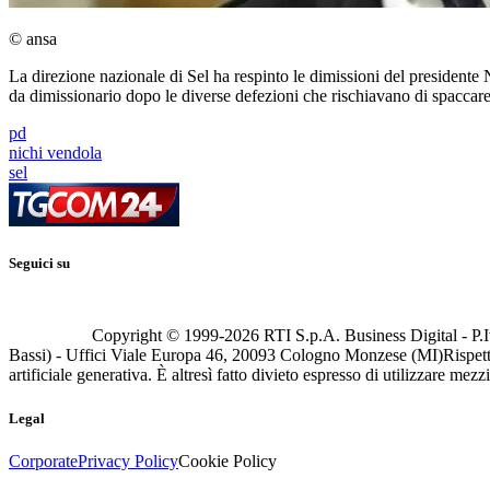
© ansa
La direzione nazionale di Sel ha respinto le dimissioni del presidente
da dimissionario dopo le diverse defezioni che rischiavano di spaccar
pd
nichi vendola
sel
Seguici su
Copyright © 1999-
2026
RTI S.p.A. Business Digital - P.I
Bassi) - Uffici Viale Europa 46, 20093 Cologno Monzese (MI)
Rispett
artificiale generativa. È altresì fatto divieto espresso di utilizzare mez
Legal
Corporate
Privacy Policy
Cookie Policy