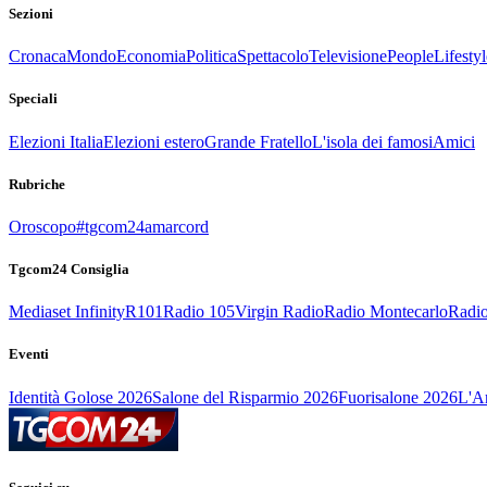
Sezioni
Cronaca
Mondo
Economia
Politica
Spettacolo
Televisione
People
Lifestyl
Speciali
Elezioni Italia
Elezioni estero
Grande Fratello
L'isola dei famosi
Amici
Rubriche
Oroscopo
#tgcom24amarcord
Tgcom24 Consiglia
Mediaset Infinity
R101
Radio 105
Virgin Radio
Radio Montecarlo
Radio
Eventi
Identità Golose 2026
Salone del Risparmio 2026
Fuorisalone 2026
L'Ar