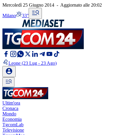
Mercoledì 25 Giugno 2014
-
Aggiornato alle
20:02
Milano
33°
Leone
(23 Lug - 23 Ago)
Ultim'ora
Cronaca
Mondo
Economia
TgcomLab
Televisione