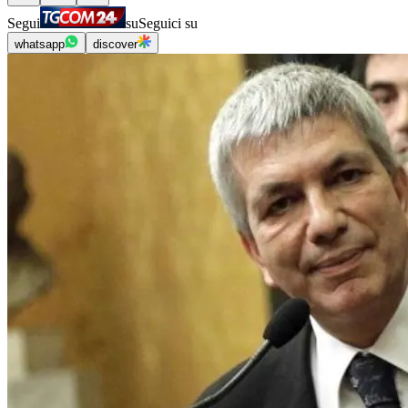
Segui
su
Seguici su
whatsapp
discover