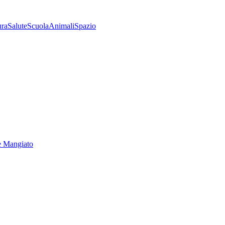
ura
Salute
Scuola
Animali
Spazio
e Mangiato