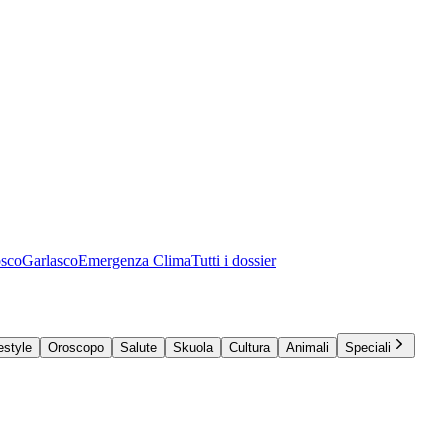
osco
Garlasco
Emergenza Clima
Tutti i dossier
estyle
Oroscopo
Salute
Skuola
Cultura
Animali
Speciali