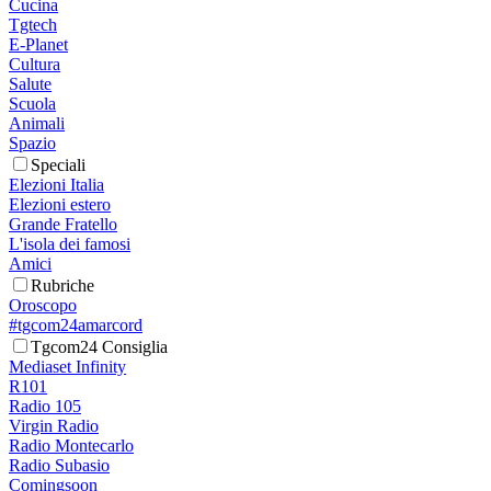
Cucina
Tgtech
E-Planet
Cultura
Salute
Scuola
Animali
Spazio
Speciali
Elezioni Italia
Elezioni estero
Grande Fratello
L'isola dei famosi
Amici
Rubriche
Oroscopo
#tgcom24amarcord
Tgcom24 Consiglia
Mediaset Infinity
R101
Radio 105
Virgin Radio
Radio Montecarlo
Radio Subasio
Comingsoon