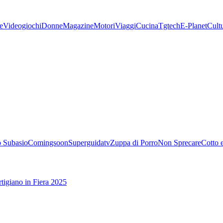
e
Videogiochi
Donne
Magazine
Motori
Viaggi
Cucina
Tgtech
E-Planet
Cult
 Subasio
Comingsoon
Superguidatv
Zuppa di Porro
Non Sprecare
Cotto 
tigiano in Fiera 2025