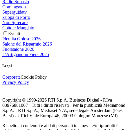
Radio Subasio
Comingsoon
Superguidatv
Zuppa di Porro
Non Sprecare
Cotto e Mangiato
Eventi
Identità Golose 2026
Salone del Risparmio 2026
Fuorisalone 2026
L'Artigiano in Fiera 2025
Legal
Corporate
Cookie Policy
Privacy Policy
Copyright © 1999-
2026
RTI S.p.A. Business Digital - P.Iva
03976881007 - Tutti i diritti riservati - Per la pubblicità Mediamond
S.p.A. - RTI S.p.A., Mediaset N.V., sede legale Amsterdam (Paesi
Bassi) - Uffici Viale Europa 46, 20093 Cologno Monzese (MI)
Rispetto ai contenuti e ai dati personali trasmessi e/o riprodotti è