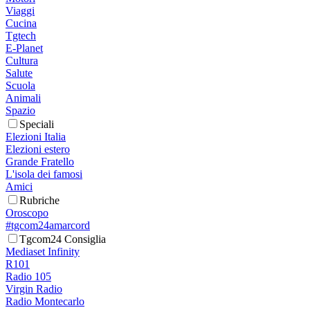
Viaggi
Cucina
Tgtech
E-Planet
Cultura
Salute
Scuola
Animali
Spazio
Speciali
Elezioni Italia
Elezioni estero
Grande Fratello
L'isola dei famosi
Amici
Rubriche
Oroscopo
#tgcom24amarcord
Tgcom24 Consiglia
Mediaset Infinity
R101
Radio 105
Virgin Radio
Radio Montecarlo