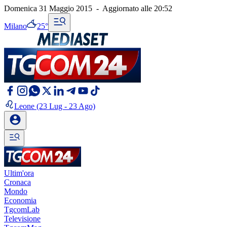
Domenica 31 Maggio 2015
-
Aggiornato alle
20:52
Milano
25°
Leone
(23 Lug - 23 Ago)
Ultim'ora
Cronaca
Mondo
Economia
TgcomLab
Televisione