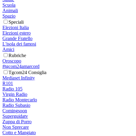
Scuola
Animali
Spazio
Speciali
Elezioni Italia
Elezioni estero
Grande Fratello
L'isola dei famosi
Amici
Rubriche
Oroscopo
#tgcom24amarcord
Tgcom24 Consiglia
Mediaset Infinity
R101
Radio 105
Virgin Radio
Radio Montecarlo
Radio Subasio
Comingsoon
Superguidatv
Zuppa di Porro
Non Sprecare
Cotto e Mangiato