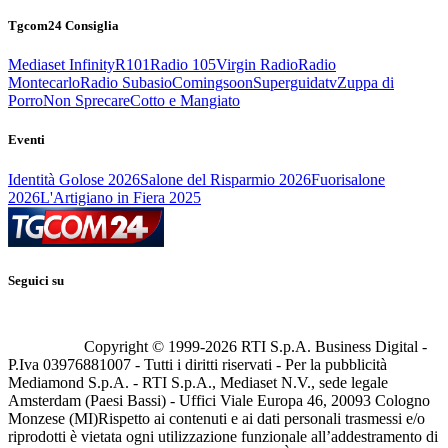
Tgcom24 Consiglia
Mediaset Infinity
R101
Radio 105
Virgin Radio
Radio
Montecarlo
Radio Subasio
Comingsoon
Superguidatv
Zuppa di
Porro
Non Sprecare
Cotto e Mangiato
Eventi
Identità Golose 2026
Salone del Risparmio 2026
Fuorisalone
2026
L'Artigiano in Fiera 2025
Seguici su
Copyright © 1999-
2026
RTI S.p.A. Business Digital -
P.Iva 03976881007 - Tutti i diritti riservati - Per la pubblicità
Mediamond S.p.A. - RTI S.p.A., Mediaset N.V., sede legale
Amsterdam (Paesi Bassi) - Uffici Viale Europa 46, 20093 Cologno
Monzese (MI)
Rispetto ai contenuti e ai dati personali trasmessi e/o
riprodotti è vietata ogni utilizzazione funzionale all’addestramento di