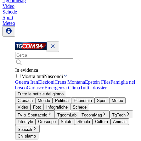
TgcomMag
Video
Schede
Sport
Meteo
In evidenza
Mostra tutti
Nascondi
Guerra Iran
Elezioni
Crans Montana
Epstein Files
Famiglia nel
bosco
Garlasco
Emergenza Clima
Tutti i dossier
Tutte le notizie del giorno
Cronaca
Mondo
Politica
Economia
Sport
Meteo
Video
Foto
Infografiche
Schede
Tv & Spettacolo
TgcomLab
TgcomMag
TgTech
Lifestyle
Oroscopo
Salute
Skuola
Cultura
Animali
Speciali
Chi siamo