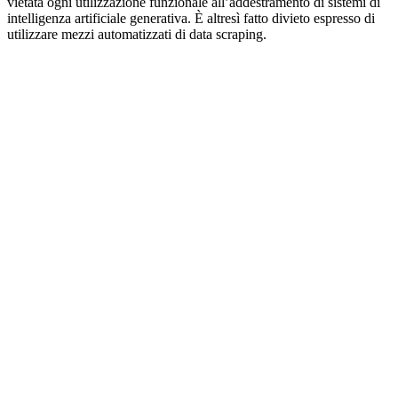
vietata ogni utilizzazione funzionale all’addestramento di sistemi di
intelligenza artificiale generativa. È altresì fatto divieto espresso di
utilizzare mezzi automatizzati di data scraping.