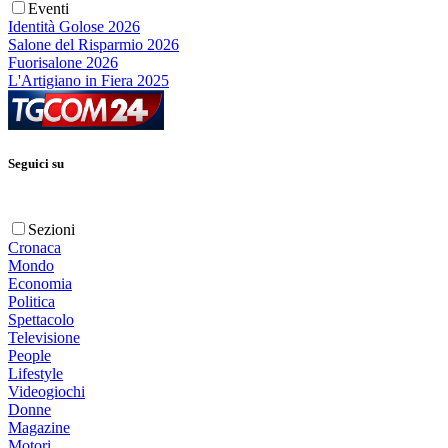
Eventi
Identità Golose 2026
Salone del Risparmio 2026
Fuorisalone 2026
L'Artigiano in Fiera 2025
Seguici su
Sezioni
Cronaca
Mondo
Economia
Politica
Spettacolo
Televisione
People
Lifestyle
Videogiochi
Donne
Magazine
Motori