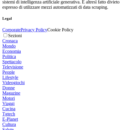
sistemi di intelligenza artificiale generativa. È altresì fatto divieto
espresso di utilizzare mezzi automatizzati di data scraping.
Legal
Corporate
Privacy Policy
Cookie Policy
Sezioni
Cronaca
Mondo
Economia
Politica
Spettacolo
Televisione
People
Lifestyle
Videogiochi
Donne
Magazine
Motori
Viaggi
Cucina
Tgtech
E-Planet
Cultura
Salute