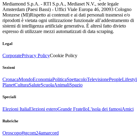
Mediamond S.p.A. - RTI S.p.A., Mediaset N.V., sede legale
Amsterdam (Paesi Bassi) - Uffici Viale Europa 46, 20093 Cologno
Monzese (MI)
Rispetto ai contenuti e ai dati personali trasmessi e/o
riprodotti è vietata ogni utilizzazione funzionale all’addestramento di
sistemi di intelligenza artificiale generativa. È altresì fatto divieto
espresso di utilizzare mezzi automatizzati di data scraping.
Legal
Corporate
Privacy Policy
Cookie Policy
Sezioni
Cronaca
Mondo
Economia
Politica
Spettacolo
Televisione
People
Lifestyl
Planet
Cultura
Salute
Scuola
Animali
Spazio
Speciali
Elezioni Italia
Elezioni estero
Grande Fratello
L'isola dei famosi
Amici
Rubriche
Oroscopo
#tgcom24amarcord