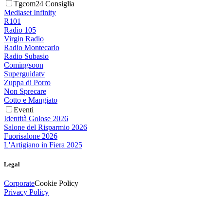
Tgcom24 Consiglia
Mediaset Infinity
R101
Radio 105
Virgin Radio
Radio Montecarlo
Radio Subasio
Comingsoon
Superguidatv
Zuppa di Porro
Non Sprecare
Cotto e Mangiato
Eventi
Identità Golose 2026
Salone del Risparmio 2026
Fuorisalone 2026
L'Artigiano in Fiera 2025
Legal
Corporate
Cookie Policy
Privacy Policy