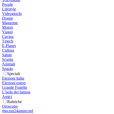
People
Lifestyle
Videogiochi
Donne
Magazine
Motori
Viaggi
Cucina
Tgtech
E-Planet
Cultura
Salute
Scuola
Animali
Spazio
Speciali
Elezioni Italia
Elezioni estero
Grande Fratello
L'isola dei famosi
Amici
Rubriche
Oroscopo
#tgcom24amarcord