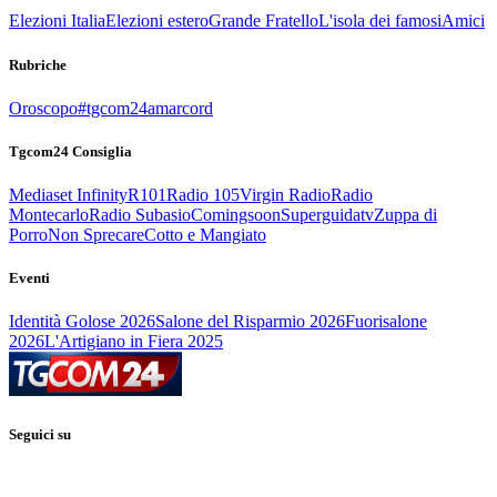
Elezioni Italia
Elezioni estero
Grande Fratello
L'isola dei famosi
Amici
Rubriche
Oroscopo
#tgcom24amarcord
Tgcom24 Consiglia
Mediaset Infinity
R101
Radio 105
Virgin Radio
Radio
Montecarlo
Radio Subasio
Comingsoon
Superguidatv
Zuppa di
Porro
Non Sprecare
Cotto e Mangiato
Eventi
Identità Golose 2026
Salone del Risparmio 2026
Fuorisalone
2026
L'Artigiano in Fiera 2025
Seguici su