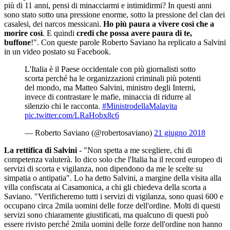
più di 11 anni, pensi di minacciarmi e intimidirmi? In questi anni
sono stato sotto una pressione enorme, sotto la pressione del clan dei
casalesi, dei narcos messicani.
Ho più paura a vivere così che a
morire così
. E quindi
credi che possa avere paura di te,
buffone
!". Con queste parole Roberto Saviano ha replicato a Salvini
in un video postato su Facebook.
L'Italia è il Paese occidentale con più giornalisti sotto
scorta perché ha le organizzazioni criminali più potenti
del mondo, ma Matteo Salvini, ministro degli Interni,
invece di contrastare le mafie, minaccia di ridurre al
silenzio chi le racconta.
#MinistrodellaMalavita
pic.twitter.com/LRaHobx8c6
— Roberto Saviano (@robertosaviano)
21 giugno 2018
La rettifica di Salvini
- "Non spetta a me scegliere, chi di
competenza valuterà. Io dico solo che l'Italia ha il record europeo di
servizi di scorta e vigilanza, non dipendono da me le scelte su
simpatia o antipatia". Lo ha detto Salvini, a margine della visita alla
villa confiscata ai Casamonica, a chi gli chiedeva della scorta a
Saviano. "Verificheremo tutti i servizi di vigilanza, sono quasi 600 e
occupano circa 2mila uomini delle forze dell'ordine. Molti di questi
servizi sono chiaramente giustificati, ma qualcuno di questi può
essere rivisto perché 2mila uomini delle forze dell'ordine non hanno