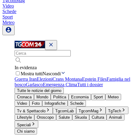
TgcomMag
Video
Schede
Sport
Meteo
In evidenza
Mostra tutti
Nascondi
Guerra Iran
Elezioni
Crans Montana
Epstein Files
Famiglia nel
bosco
Garlasco
Emergenza Clima
Tutti i dossier
Tutte le notizie del giorno
Cronaca
Mondo
Politica
Economia
Sport
Meteo
Video
Foto
Infografiche
Schede
Tv & Spettacolo
TgcomLab
TgcomMag
TgTech
Lifestyle
Oroscopo
Salute
Skuola
Cultura
Animali
Speciali
Chi siamo