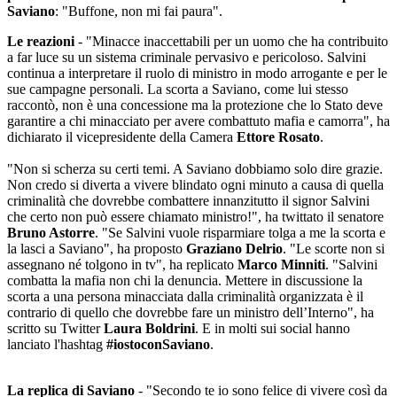
Saviano
: "Buffone, non mi fai paura".
Le reazioni
- "Minacce inaccettabili per un uomo che ha contribuito
a far luce su un sistema criminale pervasivo e pericoloso. Salvini
continua a interpretare il ruolo di ministro in modo arrogante e per le
sue campagne personali. La scorta a Saviano, come lui stesso
raccontò, non è una concessione ma la protezione che lo Stato deve
garantire a chi minacciato per avere combattuto mafia e camorra", ha
dichiarato il vicepresidente della Camera
Ettore Rosato
.
"Non si scherza su certi temi. A Saviano dobbiamo solo dire grazie.
Non credo si diverta a vivere blindato ogni minuto a causa di quella
criminalità che dovrebbe combattere innanzitutto il signor Salvini
che certo non può essere chiamato ministro!", ha twittato il senatore
Bruno Astorre
. "Se Salvini vuole risparmiare tolga a me la scorta e
la lasci a Saviano", ha proposto
Graziano Delrio
. "Le scorte non si
assegnano né tolgono in tv", ha replicato
Marco Minniti
. "Salvini
combatta la mafia non chi la denuncia. Mettere in discussione la
scorta a una persona minacciata dalla criminalità organizzata è il
contrario di quello che dovrebbe fare un ministro dell’Interno", ha
scritto su Twitter
Laura Boldrini
. E in molti sui social hanno
lanciato l'hashtag
#iostoconSaviano
.
La replica di Saviano
- "Secondo te io sono felice di vivere così da