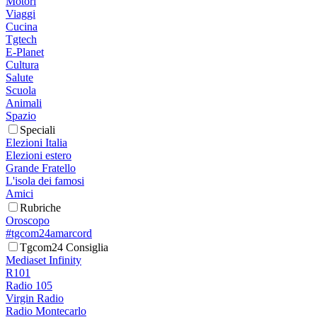
Motori
Viaggi
Cucina
Tgtech
E-Planet
Cultura
Salute
Scuola
Animali
Spazio
Speciali
Elezioni Italia
Elezioni estero
Grande Fratello
L'isola dei famosi
Amici
Rubriche
Oroscopo
#tgcom24amarcord
Tgcom24 Consiglia
Mediaset Infinity
R101
Radio 105
Virgin Radio
Radio Montecarlo