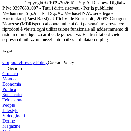
Copyright © 1999-
2026
RTI S.p.A. Business Digital -
P.Iva 03976881007 - Tutti i diritti riservati - Per la pubblicità
Mediamond S.p.A. - RTI S.p.A., Mediaset N.V., sede legale
Amsterdam (Paesi Bassi) - Uffici Viale Europa 46, 20093 Cologno
Monzese (MI)
Rispetto ai contenuti e ai dati personali trasmessi e/o
riprodotti è vietata ogni utilizzazione funzionale all’addestramento di
sistemi di intelligenza artificiale generativa. È altresì fatto divieto
espresso di utilizzare mezzi automatizzati di data scraping.
Legal
Corporate
Privacy Policy
Cookie Policy
Sezioni
Cronaca
Mondo
Economia
Politica
Spettacolo
Televisione
People
Lifestyle
Videogiochi
Donne
Magazine