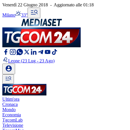
Venerdì 22 Giugno 2018
-
Aggiornato alle
01:18
Milano
33°
Leone
(23 Lug - 23 Ago)
Ultim'ora
Cronaca
Mondo
Economia
TgcomLab
Televisione