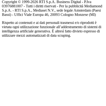
Copyright © 1999-
2026
RTI S.p.A. Business Digital - P.Iva
03976881007 - Tutti i diritti riservati - Per la pubblicità Mediamond
S.p.A. - RTI S.p.A., Mediaset N.V., sede legale Amsterdam (Paesi
Bassi) - Uffici Viale Europa 46, 20093 Cologno Monzese (MI)
Rispetto ai contenuti e ai dati personali trasmessi e/o riprodotti è
vietata ogni utilizzazione funzionale all’addestramento di sistemi di
intelligenza artificiale generativa. È altresì fatto divieto espresso di
utilizzare mezzi automatizzati di data scraping.