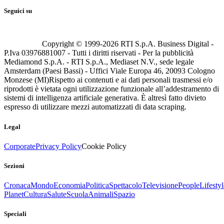
Seguici su
Copyright © 1999-
2026
RTI S.p.A. Business Digital -
P.Iva 03976881007 - Tutti i diritti riservati - Per la pubblicità
Mediamond S.p.A. - RTI S.p.A., Mediaset N.V., sede legale
Amsterdam (Paesi Bassi) - Uffici Viale Europa 46, 20093 Cologno
Monzese (MI)
Rispetto ai contenuti e ai dati personali trasmessi e/o
riprodotti è vietata ogni utilizzazione funzionale all’addestramento di
sistemi di intelligenza artificiale generativa. È altresì fatto divieto
espresso di utilizzare mezzi automatizzati di data scraping.
Legal
Corporate
Privacy Policy
Cookie Policy
Sezioni
Cronaca
Mondo
Economia
Politica
Spettacolo
Televisione
People
Lifestyl
Planet
Cultura
Salute
Scuola
Animali
Spazio
Speciali