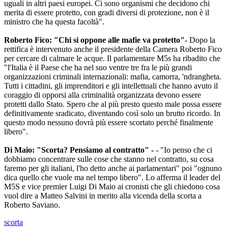
uguali in altri paesi europei. Ci sono organismi che decidono chi
merita di essere protetto, con gradi diversi di protezione, non è il
ministro che ha questa facoltà".
Roberto Fico: "Chi si oppone alle mafie va protetto"
- Dopo la
rettifica è intervenuto anche il presidente della Camera Roberto Fico
per cercare di calmare le acque. Il parlamentare M5s ha ribadito che
"l'Italia è il Paese che ha nel suo ventre tre fra le più grandi
organizzazioni criminali internazionali: mafia, camorra, 'ndrangheta.
Tutti i cittadini, gli imprenditori e gli intellettuali che hanno avuto il
coraggio di opporsi alla criminalità organizzata devono essere
protetti dallo Stato. Spero che al più presto questo male possa essere
definitivamente sradicato, diventando così solo un brutto ricordo. In
questo modo nessuno dovrà più essere scortato perché finalmente
libero".
Di Maio: "Scorta? Pensiamo al contratto" -
- "Io penso che ci
dobbiamo concentrare sulle cose che stanno nel contratto, su cosa
faremo per gli italiani, l'ho detto anche ai parlamentari" poi "ognuno
dica quello che vuole ma nel tempo libero". Lo afferma il leader del
M5S e vice premier Luigi Di Maio ai cronisti che gli chiedono cosa
vuol dire a Matteo Salvini in merito alla vicenda della scorta a
Roberto Saviano.
scorta