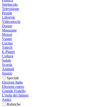
Politica
Spettacolo
Televisione
People
Lifestyle
Videogiochi
Donne
Magazine
Motori
Viaggi
Cucina
Tgtech
E-Planet
Cultura
Salute
Scuola
Animali
Spazio
Speciali
Elezioni Italia
Elezioni estero
Grande Fratello
L'isola dei famosi
Amici
Rubriche