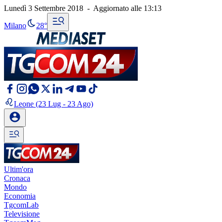
Lunedì 3 Settembre 2018
-
Aggiornato alle
13:13
Milano
28°
Leone
(23 Lug - 23 Ago)
Ultim'ora
Cronaca
Mondo
Economia
TgcomLab
Televisione