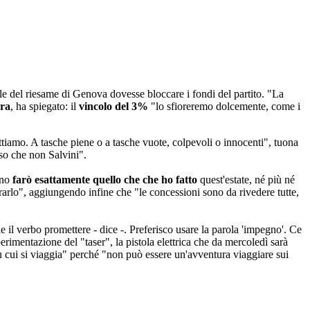
le del riesame di Genova dovesse bloccare i fondi del partito. "La
ra
, ha spiegato: il
vincolo del 3%
"lo sfioreremo dolcemente, come i
tiamo. A tasche piene o a tasche vuote, colpevoli o innocenti", tuona
so che non Salvini".
ano
farò esattamente quello che che ho fatto
quest'estate, né più né
rarlo", aggiungendo infine che "le concessioni sono da rivedere tutte,
 il verbo promettere - dice -. Preferisco usare la parola 'impegno'. Ce
perimentazione del "taser", la pistola elettrica che da mercoledì sarà
 su cui si viaggia" perché "non può essere un'avventura viaggiare sui