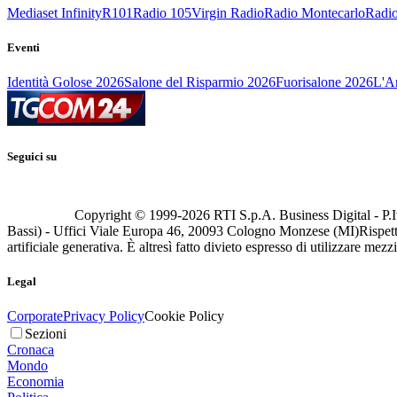
Mediaset Infinity
R101
Radio 105
Virgin Radio
Radio Montecarlo
Radio
Eventi
Identità Golose 2026
Salone del Risparmio 2026
Fuorisalone 2026
L'Ar
Seguici su
Copyright © 1999-
2026
RTI S.p.A. Business Digital - P.I
Bassi) - Uffici Viale Europa 46, 20093 Cologno Monzese (MI)
Rispett
artificiale generativa. È altresì fatto divieto espresso di utilizzare mez
Legal
Corporate
Privacy Policy
Cookie Policy
Sezioni
Cronaca
Mondo
Economia