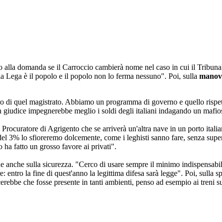
o alla domanda se il Carroccio cambierà nome nel caso in cui il Tribuna
la Lega è il popolo e il popolo non lo ferma nessuno". Poi, sulla
manov
o o di quel magistrato. Abbiamo un programma di governo e quello rispet
giudice impegnerebbe meglio i soldi degli italiani indagando un mafio
 Procuratore di Agrigento che se arriverà un'altra nave in un porto itali
del 3% lo sfioreremo dolcemente, come i leghisti sanno fare, senza supe
 ha fatto un grosso favore ai privati".
e anche sulla sicurezza. "Cerco di usare sempre il minimo indispensabile
 entro la fine di quest'anno la legittima difesa sarà legge". Poi, sulla s
iacerebbe che fosse presente in tanti ambienti, penso ad esempio ai treni