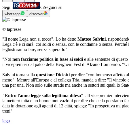
Segui
su
Seguici su
whatsapp
discover
© lapresse
"Il nome Lega non si tocca". Lo ha detto
Matteo Salvini
, rispondend
Lega c'è e ci sarà, coi soldi o senza, con le condanne o senza. Perché 
leghisti sanno fare, senza superarlo".
"Noi
non facciamo politica in base ai soldi
e alle sentenze di quest
il vicepremier dal palco della Berghem Fest di Alzano Lombardo. "Un 
Salvini torna sulla
questione Diciotti
per dire "con immenso affetto al
meno". Mentre all'Europa e al collega Tria, manda a dire: "Il vincolo 
una per una. Non solo sulle strade ma anche in settori sui quali lo Stato
"Entro l'anno legge sulla legittima difesa" -
Il vicepremier intervien
la metterò tutta e ho buone motivazioni per dire che ce la possiamo fare:
data in dotazione agli agenti di 12 città, spiega: "In prospettiva mi p
treni".
lega