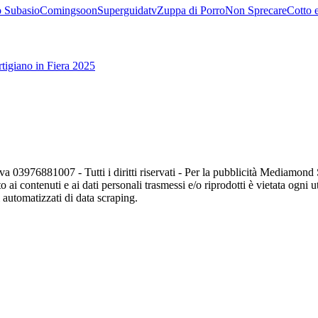
 Subasio
Comingsoon
Superguidatv
Zuppa di Porro
Non Sprecare
Cotto 
tigiano in Fiera 2025
va 03976881007 - Tutti i diritti riservati - Per la pubblicità Mediamon
o ai contenuti e ai dati personali trasmessi e/o riprodotti è vietata ogni 
zi automatizzati di data scraping.