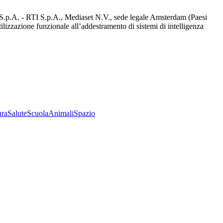
d S.p.A. - RTI S.p.A., Mediaset N.V., sede legale Amsterdam (Paesi
utilizzazione funzionale all’addestramento di sistemi di intelligenza
ura
Salute
Scuola
Animali
Spazio