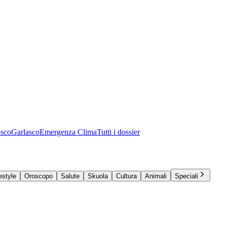
osco
Garlasco
Emergenza Clima
Tutti i dossier
estyle
Oroscopo
Salute
Skuola
Cultura
Animali
Speciali