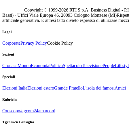
Copyright © 1999-
2026
RTI S.p.A. Business Digital - P.I
Bassi) - Uffici Viale Europa 46, 20093 Cologno Monzese (MI)
Rispett
artificiale generativa. È altresì fatto divieto espresso di utilizzare mez
Legal
Corporate
Privacy Policy
Cookie Policy
Sezioni
Cronaca
Mondo
Economia
Politica
Spettacolo
Televisione
People
Lifestyl
Speciali
Elezioni Italia
Elezioni estero
Grande Fratello
L'isola dei famosi
Amici
Rubriche
Oroscopo
#tgcom24amarcord
Tgcom24 Consiglia