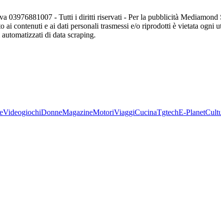
va 03976881007 - Tutti i diritti riservati - Per la pubblicità Mediamon
o ai contenuti e ai dati personali trasmessi e/o riprodotti è vietata ogni 
zi automatizzati di data scraping.
e
Videogiochi
Donne
Magazine
Motori
Viaggi
Cucina
Tgtech
E-Planet
Cult