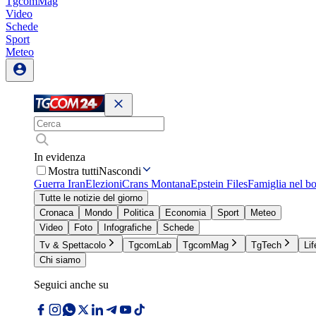
TgcomMag
Video
Schede
Sport
Meteo
In evidenza
Mostra tutti
Nascondi
Guerra Iran
Elezioni
Crans Montana
Epstein Files
Famiglia nel b
Tutte le notizie del giorno
Cronaca
Mondo
Politica
Economia
Sport
Meteo
Video
Foto
Infografiche
Schede
Tv & Spettacolo
TgcomLab
TgcomMag
TgTech
Lif
Chi siamo
Seguici anche su