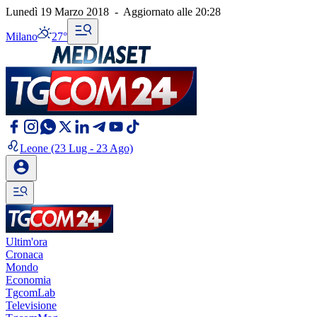
Lunedì 19 Marzo 2018
-
Aggiornato alle
20:28
Milano
27°
Leone
(23 Lug - 23 Ago)
Ultim'ora
Cronaca
Mondo
Economia
TgcomLab
Televisione