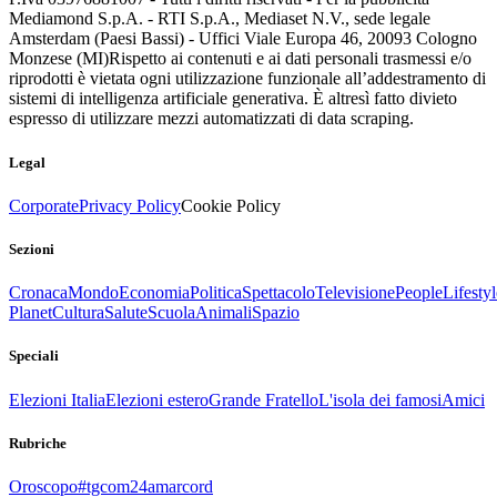
Mediamond S.p.A. - RTI S.p.A., Mediaset N.V., sede legale
Amsterdam (Paesi Bassi) - Uffici Viale Europa 46, 20093 Cologno
Monzese (MI)
Rispetto ai contenuti e ai dati personali trasmessi e/o
riprodotti è vietata ogni utilizzazione funzionale all’addestramento di
sistemi di intelligenza artificiale generativa. È altresì fatto divieto
espresso di utilizzare mezzi automatizzati di data scraping.
Legal
Corporate
Privacy Policy
Cookie Policy
Sezioni
Cronaca
Mondo
Economia
Politica
Spettacolo
Televisione
People
Lifestyl
Planet
Cultura
Salute
Scuola
Animali
Spazio
Speciali
Elezioni Italia
Elezioni estero
Grande Fratello
L'isola dei famosi
Amici
Rubriche
Oroscopo
#tgcom24amarcord