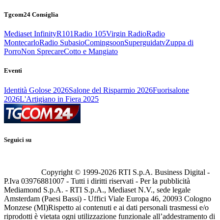
Tgcom24 Consiglia
Mediaset Infinity
R101
Radio 105
Virgin Radio
Radio
Montecarlo
Radio Subasio
Comingsoon
Superguidatv
Zuppa di
Porro
Non Sprecare
Cotto e Mangiato
Eventi
Identità Golose 2026
Salone del Risparmio 2026
Fuorisalone
2026
L'Artigiano in Fiera 2025
Seguici su
Copyright © 1999-
2026
RTI S.p.A. Business Digital -
P.Iva 03976881007 - Tutti i diritti riservati - Per la pubblicità
Mediamond S.p.A. - RTI S.p.A., Mediaset N.V., sede legale
Amsterdam (Paesi Bassi) - Uffici Viale Europa 46, 20093 Cologno
Monzese (MI)
Rispetto ai contenuti e ai dati personali trasmessi e/o
riprodotti è vietata ogni utilizzazione funzionale all’addestramento di