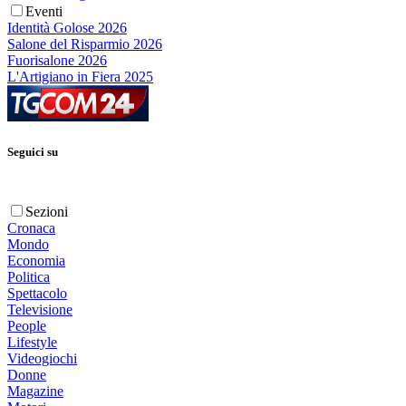
Eventi
Identità Golose 2026
Salone del Risparmio 2026
Fuorisalone 2026
L'Artigiano in Fiera 2025
Seguici su
Sezioni
Cronaca
Mondo
Economia
Politica
Spettacolo
Televisione
People
Lifestyle
Videogiochi
Donne
Magazine