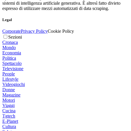
sistemi di intelligenza artificiale generativa. È altresì fatto divieto
espresso di utilizzare mezzi automatizzati di data scraping.
Legal
Corporate
Privacy Policy
Cookie Policy
Sezioni
Cronaca
Mondo
Economia
Politica
Spettacolo
Televisione
People
Lifestyle
Videogiochi
Donne
Magazine
Motori
Viaggi
Cucina
Tgtech
E-Planet
Cultura