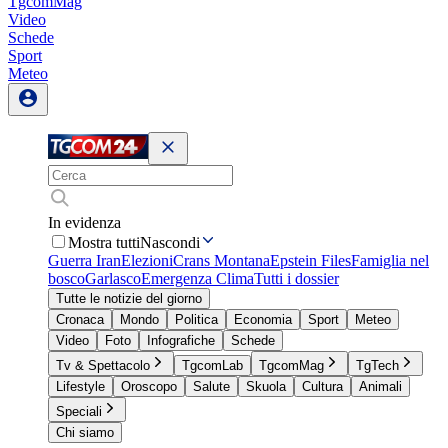
TgcomMag
Video
Schede
Sport
Meteo
In evidenza
Mostra tutti
Nascondi
Guerra Iran
Elezioni
Crans Montana
Epstein Files
Famiglia nel
bosco
Garlasco
Emergenza Clima
Tutti i dossier
Tutte le notizie del giorno
Cronaca
Mondo
Politica
Economia
Sport
Meteo
Video
Foto
Infografiche
Schede
Tv & Spettacolo
TgcomLab
TgcomMag
TgTech
Lifestyle
Oroscopo
Salute
Skuola
Cultura
Animali
Speciali
Chi siamo