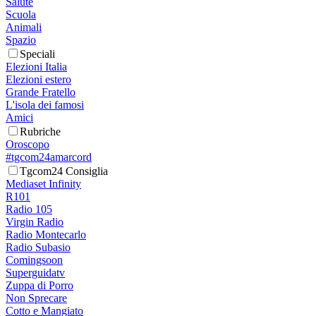
Salute
Scuola
Animali
Spazio
Speciali
Elezioni Italia
Elezioni estero
Grande Fratello
L'isola dei famosi
Amici
Rubriche
Oroscopo
#tgcom24amarcord
Tgcom24 Consiglia
Mediaset Infinity
R101
Radio 105
Virgin Radio
Radio Montecarlo
Radio Subasio
Comingsoon
Superguidatv
Zuppa di Porro
Non Sprecare
Cotto e Mangiato