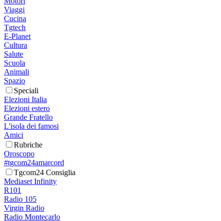
Motori
Viaggi
Cucina
Tgtech
E-Planet
Cultura
Salute
Scuola
Animali
Spazio
Speciali
Elezioni Italia
Elezioni estero
Grande Fratello
L'isola dei famosi
Amici
Rubriche
Oroscopo
#tgcom24amarcord
Tgcom24 Consiglia
Mediaset Infinity
R101
Radio 105
Virgin Radio
Radio Montecarlo