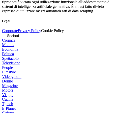
riprodotti è vietata ogni utilizzazione funzionale all’addestramento di
sistemi di intelligenza artificiale generativa. È altresì fatto divieto
espresso di utilizzare mezzi automatizzati di data scraping.
Legal
Corporate
Privacy Policy
Cookie Policy
Sezioni
Cronaca
Mondo
Economia
Politica
Spettacolo
Televisione
People
Lifestyle
Videogiochi
Donne
Magazine
Motori
Viaggi
Cucina
Tgtech
E-Planet
Cultura