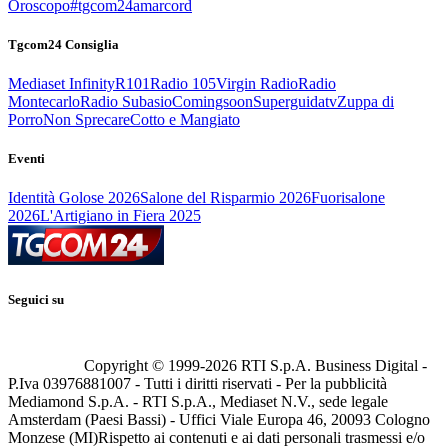
Oroscopo
#tgcom24amarcord
Tgcom24 Consiglia
Mediaset Infinity
R101
Radio 105
Virgin Radio
Radio
Montecarlo
Radio Subasio
Comingsoon
Superguidatv
Zuppa di
Porro
Non Sprecare
Cotto e Mangiato
Eventi
Identità Golose 2026
Salone del Risparmio 2026
Fuorisalone
2026
L'Artigiano in Fiera 2025
Seguici su
Copyright © 1999-
2026
RTI S.p.A. Business Digital -
P.Iva 03976881007 - Tutti i diritti riservati - Per la pubblicità
Mediamond S.p.A. - RTI S.p.A., Mediaset N.V., sede legale
Amsterdam (Paesi Bassi) - Uffici Viale Europa 46, 20093 Cologno
Monzese (MI)
Rispetto ai contenuti e ai dati personali trasmessi e/o