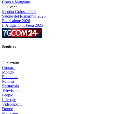
Cotto e Mangiato
Eventi
Identità Golose 2026
Salone del Risparmio 2026
Fuorisalone 2026
L'Artigiano in Fiera 2025
Seguici su
Sezioni
Cronaca
Mondo
Economia
Politica
Spettacolo
Televisione
People
Lifestyle
Videogiochi
Donne
Magazine