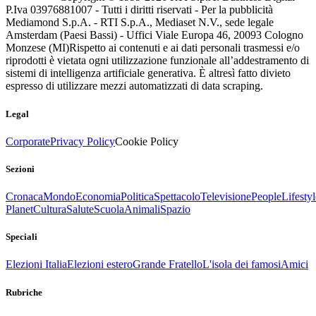
P.Iva 03976881007 - Tutti i diritti riservati - Per la pubblicità
Mediamond S.p.A. - RTI S.p.A., Mediaset N.V., sede legale
Amsterdam (Paesi Bassi) - Uffici Viale Europa 46, 20093 Cologno
Monzese (MI)
Rispetto ai contenuti e ai dati personali trasmessi e/o
riprodotti è vietata ogni utilizzazione funzionale all’addestramento di
sistemi di intelligenza artificiale generativa. È altresì fatto divieto
espresso di utilizzare mezzi automatizzati di data scraping.
Legal
Corporate
Privacy Policy
Cookie Policy
Sezioni
Cronaca
Mondo
Economia
Politica
Spettacolo
Televisione
People
Lifestyl
Planet
Cultura
Salute
Scuola
Animali
Spazio
Speciali
Elezioni Italia
Elezioni estero
Grande Fratello
L'isola dei famosi
Amici
Rubriche