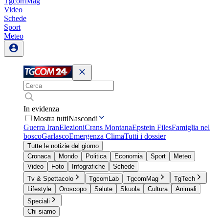
TgcomMag
Video
Schede
Sport
Meteo
In evidenza
Mostra tutti
Nascondi
Guerra Iran
Elezioni
Crans Montana
Epstein Files
Famiglia nel
bosco
Garlasco
Emergenza Clima
Tutti i dossier
Tutte le notizie del giorno
Cronaca
Mondo
Politica
Economia
Sport
Meteo
Video
Foto
Infografiche
Schede
Tv & Spettacolo
TgcomLab
TgcomMag
TgTech
Lifestyle
Oroscopo
Salute
Skuola
Cultura
Animali
Speciali
Chi siamo