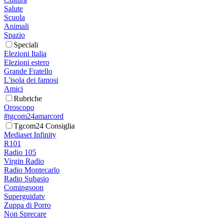
Salute
Scuola
Animali
Spazio
Speciali
Elezioni Italia
Elezioni estero
Grande Fratello
L'isola dei famosi
Amici
Rubriche
Oroscopo
#tgcom24amarcord
Tgcom24 Consiglia
Mediaset Infinity
R101
Radio 105
Virgin Radio
Radio Montecarlo
Radio Subasio
Comingsoon
Superguidatv
Zuppa di Porro
Non Sprecare