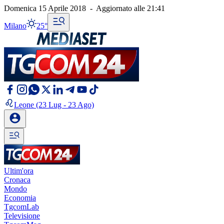
Domenica 15 Aprile 2018
-
Aggiornato alle
21:41
Milano
25°
Leone
(23 Lug - 23 Ago)
Ultim'ora
Cronaca
Mondo
Economia
TgcomLab
Televisione