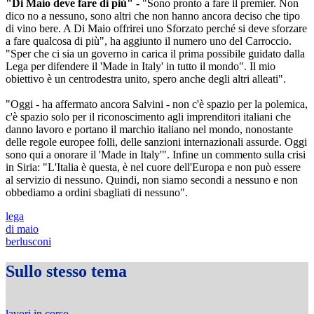
"Di Maio deve fare di più" -
"Sono pronto a fare il premier. Non
dico no a nessuno, sono altri che non hanno ancora deciso che tipo
di vino bere. A Di Maio offrirei uno Sforzato perché si deve sforzare
a fare qualcosa di più", ha aggiunto il numero uno del Carroccio.
"Sper che ci sia un governo in carica il prima possibile guidato dalla
Lega per difendere il 'Made in Italy' in tutto il mondo". Il mio
obiettivo è un centrodestra unito, spero anche degli altri alleati".
"Oggi - ha affermato ancora Salvini - non c'è spazio per la polemica,
c'è spazio solo per il riconoscimento agli imprenditori italiani che
danno lavoro e portano il marchio italiano nel mondo, nonostante
delle regole europee folli, delle sanzioni internazionali assurde. Oggi
sono qui a onorare il 'Made in Italy'". Infine un commento sulla crisi
in Siria: "L'Italia è questa, è nel cuore dell'Europa
e non può essere
al servizio di nessuno. Quindi, non siamo secondi a nessuno e non
obbediamo a ordini sbagliati di nessuno".
lega
di maio
berlusconi
Sullo stesso tema
lavori in corso