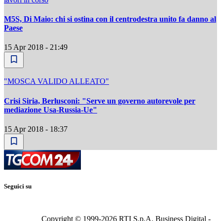
M5S, Di Maio: chi si ostina con il centrodestra unito fa danno al
Paese
15 Apr 2018 - 21:49
"MOSCA VALIDO ALLEATO"
Crisi Siria, Berlusconi: "Serve un governo autorevole per
mediazione Usa-Russia-Ue"
15 Apr 2018 - 18:37
Seguici su
Copyright © 1999-
2026
RTI S.p.A. Business Digital -