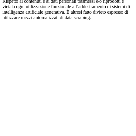
Rispetto ai contenuti e ai dati personali trasmessi e/o riprodotti è
vietata ogni utilizzazione funzionale all’addestramento di sistemi di
intelligenza artificiale generativa. È altresì fatto divieto espresso di
utilizzare mezzi automatizzati di data scraping.