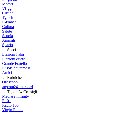
Motori
Viaggi
Cucina
Tgtech
E-Planet
Cultura
Salute
Scuola
Animali
Spazio
Speciali
Elezioni Italia
Elezioni estero
Grande Fratello
L'isola dei famosi
Amici
Rubriche
Oroscopo
#tgcom24amarcord
Tgcom24 Consiglia
Mediaset Infinity
R101
Radio 105
Virgin Radio