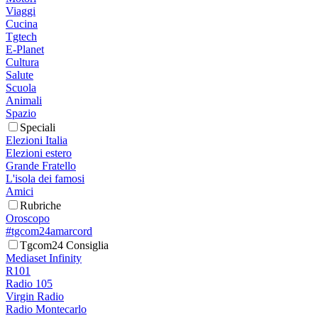
Viaggi
Cucina
Tgtech
E-Planet
Cultura
Salute
Scuola
Animali
Spazio
Speciali
Elezioni Italia
Elezioni estero
Grande Fratello
L'isola dei famosi
Amici
Rubriche
Oroscopo
#tgcom24amarcord
Tgcom24 Consiglia
Mediaset Infinity
R101
Radio 105
Virgin Radio
Radio Montecarlo