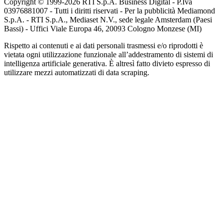
Copyright © 1999-
2026
RTI S.p.A. Business Digital - P.Iva
03976881007 - Tutti i diritti riservati - Per la pubblicità Mediamond
S.p.A. - RTI S.p.A., Mediaset N.V., sede legale Amsterdam (Paesi
Bassi) - Uffici Viale Europa 46, 20093 Cologno Monzese (MI)
Rispetto ai contenuti e ai dati personali trasmessi e/o riprodotti è
vietata ogni utilizzazione funzionale all’addestramento di sistemi di
intelligenza artificiale generativa. È altresì fatto divieto espresso di
utilizzare mezzi automatizzati di data scraping.