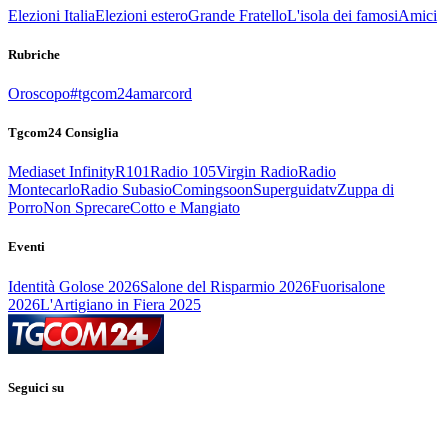
Elezioni Italia
Elezioni estero
Grande Fratello
L'isola dei famosi
Amici
Rubriche
Oroscopo
#tgcom24amarcord
Tgcom24 Consiglia
Mediaset Infinity
R101
Radio 105
Virgin Radio
Radio
Montecarlo
Radio Subasio
Comingsoon
Superguidatv
Zuppa di
Porro
Non Sprecare
Cotto e Mangiato
Eventi
Identità Golose 2026
Salone del Risparmio 2026
Fuorisalone
2026
L'Artigiano in Fiera 2025
Seguici su