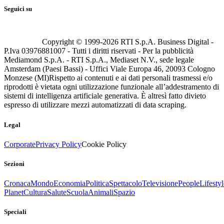
Seguici su
Copyright © 1999-
2026
RTI S.p.A. Business Digital -
P.Iva 03976881007 - Tutti i diritti riservati - Per la pubblicità
Mediamond S.p.A. - RTI S.p.A., Mediaset N.V., sede legale
Amsterdam (Paesi Bassi) - Uffici Viale Europa 46, 20093 Cologno
Monzese (MI)
Rispetto ai contenuti e ai dati personali trasmessi e/o
riprodotti è vietata ogni utilizzazione funzionale all’addestramento di
sistemi di intelligenza artificiale generativa. È altresì fatto divieto
espresso di utilizzare mezzi automatizzati di data scraping.
Legal
Corporate
Privacy Policy
Cookie Policy
Sezioni
Cronaca
Mondo
Economia
Politica
Spettacolo
Televisione
People
Lifestyl
Planet
Cultura
Salute
Scuola
Animali
Spazio
Speciali