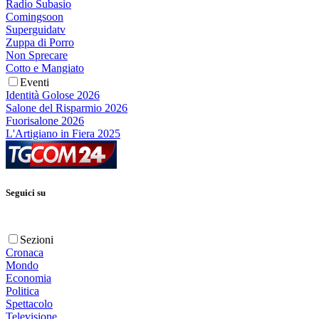
Radio Subasio
Comingsoon
Superguidatv
Zuppa di Porro
Non Sprecare
Cotto e Mangiato
Eventi
Identità Golose 2026
Salone del Risparmio 2026
Fuorisalone 2026
L'Artigiano in Fiera 2025
Seguici su
Sezioni
Cronaca
Mondo
Economia
Politica
Spettacolo
Televisione