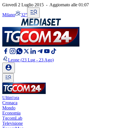
Giovedì 2 Luglio 2015
-
Aggiornato alle
01:07
Milano
32°
Leone
(23 Lug - 23 Ago)
Ultim'ora
Cronaca
Mondo
Economia
TgcomLab
Televisione