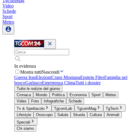
TgcomMag
Video
Schede
Sport
Meteo
In evidenza
Mostra tutti
Nascondi
Guerra Iran
Elezioni
Crans Montana
Epstein Files
Famiglia nel
bosco
Garlasco
Emergenza Clima
Tutti i dossier
Tutte le notizie del giorno
Cronaca
Mondo
Politica
Economia
Sport
Meteo
Video
Foto
Infografiche
Schede
Tv & Spettacolo
TgcomLab
TgcomMag
TgTech
Lifestyle
Oroscopo
Salute
Skuola
Cultura
Animali
Speciali
Chi siamo