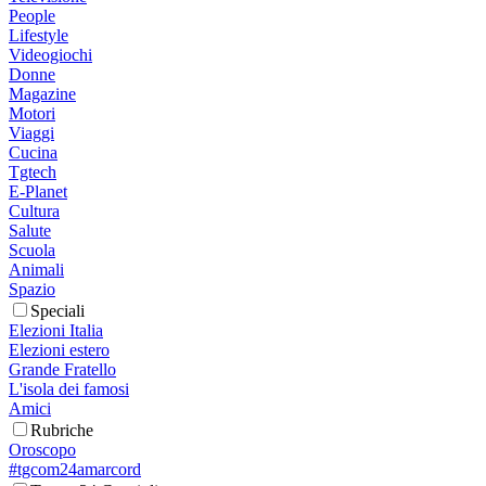
People
Lifestyle
Videogiochi
Donne
Magazine
Motori
Viaggi
Cucina
Tgtech
E-Planet
Cultura
Salute
Scuola
Animali
Spazio
Speciali
Elezioni Italia
Elezioni estero
Grande Fratello
L'isola dei famosi
Amici
Rubriche
Oroscopo
#tgcom24amarcord