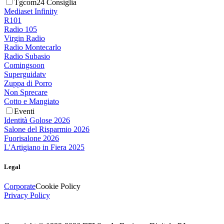
Tgcom24 Consiglia
Mediaset Infinity
R101
Radio 105
Virgin Radio
Radio Montecarlo
Radio Subasio
Comingsoon
Superguidatv
Zuppa di Porro
Non Sprecare
Cotto e Mangiato
Eventi
Identità Golose 2026
Salone del Risparmio 2026
Fuorisalone 2026
L'Artigiano in Fiera 2025
Legal
Corporate
Cookie Policy
Privacy Policy