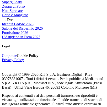
Superguidatv
Zuppa di Porro
Non Sprecare
Cotto e Mangiato
Eventi
Identità Golose 2026
Salone del Risparmio 2026
Fuorisalone 2026
L'Artigiano in Fiera 2025
Legal
Corporate
Cookie Policy
Privacy Policy
Copyright © 1999-
2026
RTI S.p.A. Business Digital - P.Iva
03976881007 - Tutti i diritti riservati - Per la pubblicità Mediamond
S.p.A. - RTI S.p.A., Mediaset N.V., sede legale Amsterdam (Paesi
Bassi) - Uffici Viale Europa 46, 20093 Cologno Monzese (MI)
Rispetto ai contenuti e ai dati personali trasmessi e/o riprodotti è
vietata ogni utilizzazione funzionale all’addestramento di sistemi di
intelligenza artificiale generativa. È altresì fatto divieto espresso di