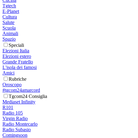
Cucina
Tgtech
E-Planet
Cultura
Salute
Scuola
Animali
Spazio
Speciali
Elezioni Italia
Elezioni estero
Grande Fratello
L'isola dei famosi
Amici
Rubriche
Oroscopo
#tgcom24amarcord
Tgcom24 Consiglia
Mediaset Infinity
R101
Radio 105
Virgin Radio
Radio Montecarlo
Radio Subasio
Comingsoon