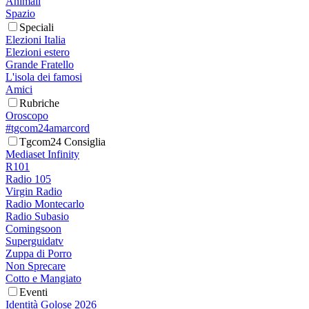
Animali
Spazio
Speciali
Elezioni Italia
Elezioni estero
Grande Fratello
L'isola dei famosi
Amici
Rubriche
Oroscopo
#tgcom24amarcord
Tgcom24 Consiglia
Mediaset Infinity
R101
Radio 105
Virgin Radio
Radio Montecarlo
Radio Subasio
Comingsoon
Superguidatv
Zuppa di Porro
Non Sprecare
Cotto e Mangiato
Eventi
Identità Golose 2026