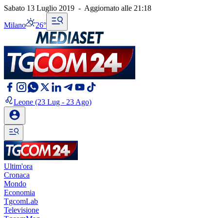
Sabato 13 Luglio 2019
-
Aggiornato alle
21:18
Milano
26°
Leone
(23 Lug - 23 Ago)
Ultim'ora
Cronaca
Mondo
Economia
TgcomLab
Televisione