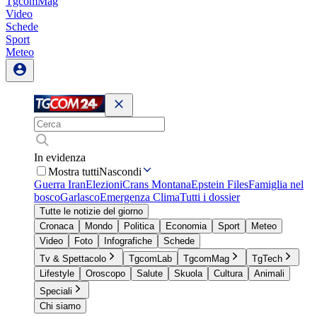
TgcomMag
Video
Schede
Sport
Meteo
In evidenza
Mostra tutti
Nascondi
Guerra Iran
Elezioni
Crans Montana
Epstein Files
Famiglia nel
bosco
Garlasco
Emergenza Clima
Tutti i dossier
Tutte le notizie del giorno
Cronaca
Mondo
Politica
Economia
Sport
Meteo
Video
Foto
Infografiche
Schede
Tv & Spettacolo
TgcomLab
TgcomMag
TgTech
Lifestyle
Oroscopo
Salute
Skuola
Cultura
Animali
Speciali
Chi siamo