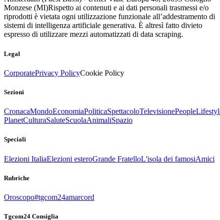
Monzese (MI)
Rispetto ai contenuti e ai dati personali trasmessi e/o
riprodotti è vietata ogni utilizzazione funzionale all’addestramento di
sistemi di intelligenza artificiale generativa. È altresì fatto divieto
espresso di utilizzare mezzi automatizzati di data scraping.
Legal
Corporate
Privacy Policy
Cookie Policy
Sezioni
Cronaca
Mondo
Economia
Politica
Spettacolo
Televisione
People
Lifestyl
Planet
Cultura
Salute
Scuola
Animali
Spazio
Speciali
Elezioni Italia
Elezioni estero
Grande Fratello
L'isola dei famosi
Amici
Rubriche
Oroscopo
#tgcom24amarcord
Tgcom24 Consiglia