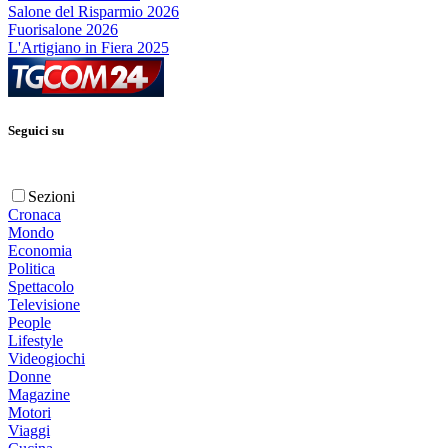
Salone del Risparmio 2026
Fuorisalone 2026
L'Artigiano in Fiera 2025
Seguici su
Sezioni
Cronaca
Mondo
Economia
Politica
Spettacolo
Televisione
People
Lifestyle
Videogiochi
Donne
Magazine
Motori
Viaggi