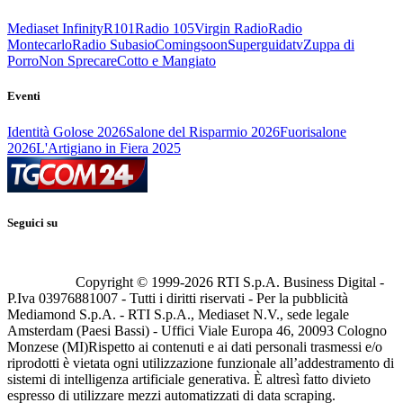
Mediaset Infinity
R101
Radio 105
Virgin Radio
Radio
Montecarlo
Radio Subasio
Comingsoon
Superguidatv
Zuppa di
Porro
Non Sprecare
Cotto e Mangiato
Eventi
Identità Golose 2026
Salone del Risparmio 2026
Fuorisalone
2026
L'Artigiano in Fiera 2025
Seguici su
Copyright © 1999-
2026
RTI S.p.A. Business Digital -
P.Iva 03976881007 - Tutti i diritti riservati - Per la pubblicità
Mediamond S.p.A. - RTI S.p.A., Mediaset N.V., sede legale
Amsterdam (Paesi Bassi) - Uffici Viale Europa 46, 20093 Cologno
Monzese (MI)
Rispetto ai contenuti e ai dati personali trasmessi e/o
riprodotti è vietata ogni utilizzazione funzionale all’addestramento di
sistemi di intelligenza artificiale generativa. È altresì fatto divieto
espresso di utilizzare mezzi automatizzati di data scraping.