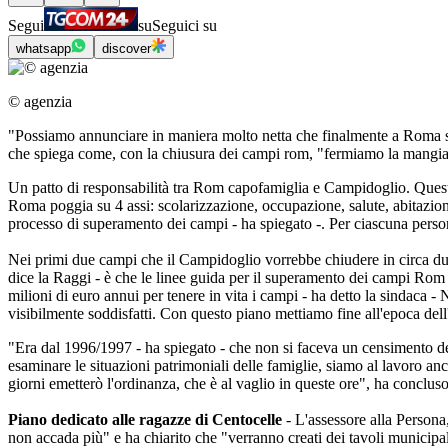
Segui
su
Seguici su
whatsapp
discover
© agenzia
"Possiamo annunciare in maniera molto netta che finalmente a Roma s
che spiega come, con la chiusura dei campi rom, "fermiamo la mangiatoi
Un patto di responsabilità tra Rom capofamiglia e Campidoglio. Questo
Roma poggia su 4 assi: scolarizzazione, occupazione, salute, abitazio
processo di superamento dei campi - ha spiegato -. Per ciascuna person
Nei primi due campi che il Campidoglio vorrebbe chiudere in circa du
dice la Raggi - è che le linee guida per il superamento dei campi Rom p
milioni di euro annui per tenere in vita i campi - ha detto la sindaca
visibilmente soddisfatti. Con questo piano mettiamo fine all'epoca dell'
"Era dal 1996/1997 - ha spiegato - che non si faceva un censimento dei 
esaminare le situazioni patrimoniali delle famiglie, siamo al lavoro anch
giorni emetterò l'ordinanza, che è al vaglio in queste ore", ha conclus
Piano dedicato alle ragazze di Centocelle
- L'assessore alla Persona
non accada più" e ha chiarito che "verranno creati dei tavoli municipa