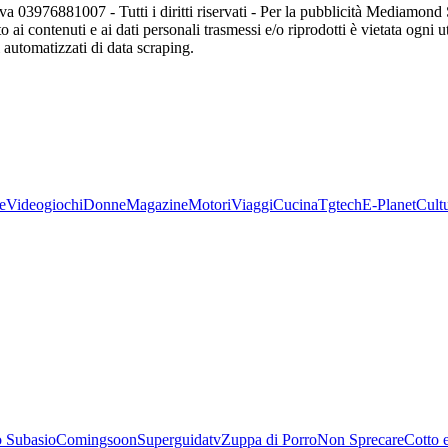
va 03976881007 - Tutti i diritti riservati - Per la pubblicità Mediamon
o ai contenuti e ai dati personali trasmessi e/o riprodotti è vietata ogni 
zi automatizzati di data scraping.
e
Videogiochi
Donne
Magazine
Motori
Viaggi
Cucina
Tgtech
E-Planet
Cult
 Subasio
Comingsoon
Superguidatv
Zuppa di Porro
Non Sprecare
Cotto 