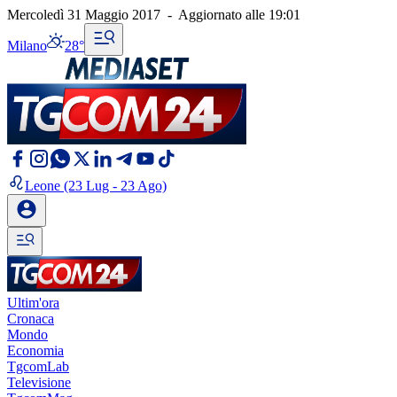
Mercoledì 31 Maggio 2017
-
Aggiornato alle
19:01
Milano
28°
Leone
(23 Lug - 23 Ago)
Ultim'ora
Cronaca
Mondo
Economia
TgcomLab
Televisione