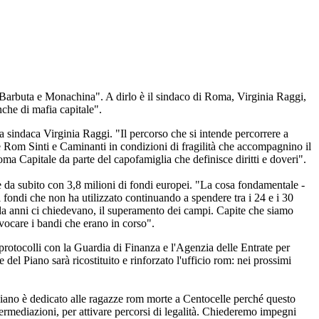
arbuta e Monachina". A dirlo è il sindaco di Roma, Virginia Raggi,
nche di mafia capitale".
sindaca Virginia Raggi. "Il percorso che si intende percorrere a
 Rom Sinti e Caminanti in condizioni di fragilità che accompagnino il
ma Capitale da parte del capofamiglia che definisce diritti e doveri".
da subito con 3,8 milioni di fondi europei. "La cosa fondamentale -
i fondi che non ha utilizzato continuando a spendere tra i 24 e i 30
 da anni ci chiedevano, il superamento dei campi. Capite che siamo
evocare i bandi che erano in corso".
 protocolli con la Guardia di Finanza e l'Agenzia delle Entrate per
 del Piano sarà ricostituito e rinforzato l'ufficio rom: nei prossimi
piano è dedicato alle ragazze rom morte a Centocelle perché questo
ermediazioni, per attivare percorsi di legalità. Chiederemo impegni