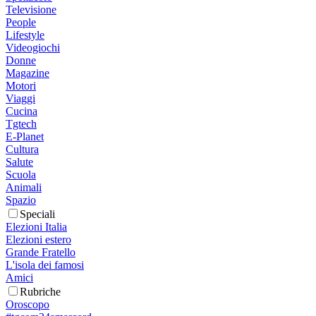
Televisione
People
Lifestyle
Videogiochi
Donne
Magazine
Motori
Viaggi
Cucina
Tgtech
E-Planet
Cultura
Salute
Scuola
Animali
Spazio
Speciali
Elezioni Italia
Elezioni estero
Grande Fratello
L'isola dei famosi
Amici
Rubriche
Oroscopo