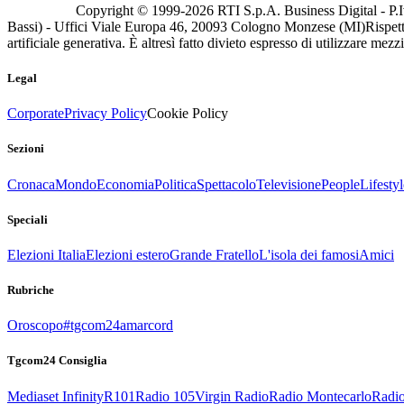
Copyright © 1999-
2026
RTI S.p.A. Business Digital - P.I
Bassi) - Uffici Viale Europa 46, 20093 Cologno Monzese (MI)
Rispett
artificiale generativa. È altresì fatto divieto espresso di utilizzare mez
Legal
Corporate
Privacy Policy
Cookie Policy
Sezioni
Cronaca
Mondo
Economia
Politica
Spettacolo
Televisione
People
Lifestyl
Speciali
Elezioni Italia
Elezioni estero
Grande Fratello
L'isola dei famosi
Amici
Rubriche
Oroscopo
#tgcom24amarcord
Tgcom24 Consiglia
Mediaset Infinity
R101
Radio 105
Virgin Radio
Radio Montecarlo
Radio