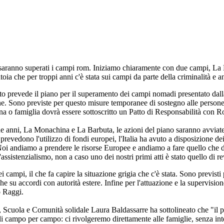
aranno superati i campi rom. Iniziamo chiaramente con due campi, La B
a che per troppi anni c'è stata sui campi da parte della criminalità e a
 prevede il piano per il superamento dei campi nomadi presentato dalla 
ne. Sono previste per questo misure temporanee di sostegno alle persone
a o famiglia dovrà essere sottoscritto un Patto di Responsabilità con Ro
e anni, La Monachina e La Barbuta, le azioni del piano saranno avviate 
revedono l'utilizzo di fondi europei, l'Italia ha avuto a disposizione de
 - Noi andiamo a prendere le risorse Europee e andiamo a fare quello che
assistenzialismo, non a caso uno dei nostri primi atti è stato quello di r
campi, il che fa capire la situazione grigia che c'è stata. Sono previsti
e su accordi con autorità estere. Infine per l'attuazione e la supervisione
o Raggi.
, Scuola e Comunità solidale Laura Baldassarre ha sottolineato che "il 
li campo per campo: ci rivolgeremo direttamente alle famiglie, senza int