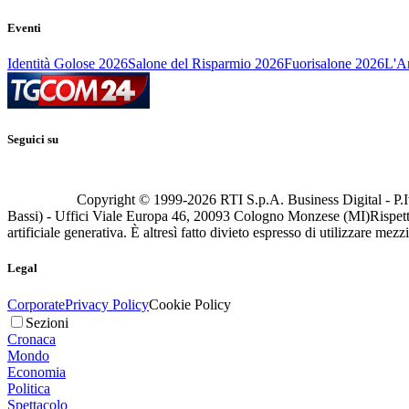
Eventi
Identità Golose 2026
Salone del Risparmio 2026
Fuorisalone 2026
L'Ar
Seguici su
Copyright © 1999-
2026
RTI S.p.A. Business Digital - P.I
Bassi) - Uffici Viale Europa 46, 20093 Cologno Monzese (MI)
Rispett
artificiale generativa. È altresì fatto divieto espresso di utilizzare mez
Legal
Corporate
Privacy Policy
Cookie Policy
Sezioni
Cronaca
Mondo
Economia
Politica
Spettacolo