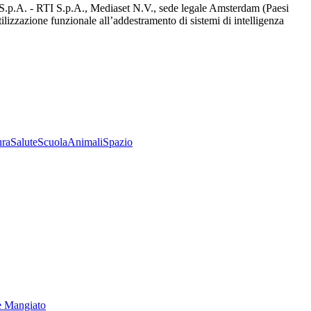
d S.p.A. - RTI S.p.A., Mediaset N.V., sede legale Amsterdam (Paesi
utilizzazione funzionale all’addestramento di sistemi di intelligenza
ura
Salute
Scuola
Animali
Spazio
e Mangiato