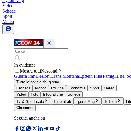
TgcomMag
Video
Schede
Sport
Meteo
In evidenza
Mostra tutti
Nascondi
Guerra Iran
Elezioni
Crans Montana
Epstein Files
Famiglia nel b
Tutte le notizie del giorno
Cronaca
Mondo
Politica
Economia
Sport
Meteo
Video
Foto
Infografiche
Schede
Tv & Spettacolo
TgcomLab
TgcomMag
TgTech
Lif
Chi siamo
Seguici anche su