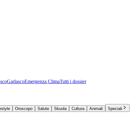
osco
Garlasco
Emergenza Clima
Tutti i dossier
estyle
Oroscopo
Salute
Skuola
Cultura
Animali
Speciali