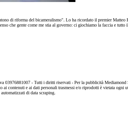
ono di riforma del bicameralismo". Lo ha ricordato il premier Matteo Ren
a senso che gente come me stia al governo: ci giochiamo la faccia e tutt
va 03976881007 - Tutti i diritti riservati - Per la pubblicità Mediamon
o ai contenuti e ai dati personali trasmessi e/o riprodotti è vietata ogni 
zi automatizzati di data scraping.