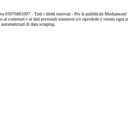
va 03976881007 - Tutti i diritti riservati - Per la pubblicità Mediamon
o ai contenuti e ai dati personali trasmessi e/o riprodotti è vietata ogni 
zi automatizzati di data scraping.