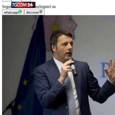
Segui
su
Seguici su
whatsapp
discover