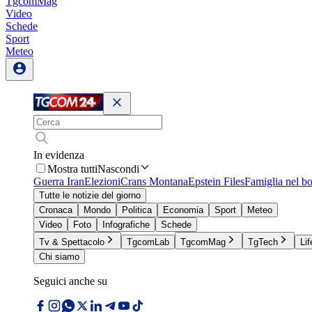
TgcomMag
Video
Schede
Sport
Meteo
In evidenza
Mostra tutti
Nascondi
Guerra Iran
Elezioni
Crans Montana
Epstein Files
Famiglia nel b
Tutte le notizie del giorno
Cronaca
Mondo
Politica
Economia
Sport
Meteo
Video
Foto
Infografiche
Schede
Tv & Spettacolo
TgcomLab
TgcomMag
TgTech
Lif
Chi siamo
Seguici anche su