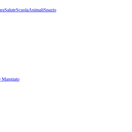
ura
Salute
Scuola
Animali
Spazio
e Mangiato