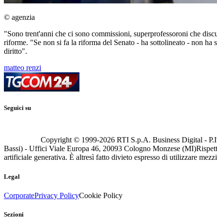
© agenzia
"Sono trent'anni che ci sono commissioni, superprofessoroni che discut
riforme. "Se non si fa la riforma del Senato - ha sottolineato - non h
diritto".
matteo renzi
Seguici su
Copyright © 1999-
2026
RTI S.p.A. Business Digital - P.I
Bassi) - Uffici Viale Europa 46, 20093 Cologno Monzese (MI)
Rispett
artificiale generativa. È altresì fatto divieto espresso di utilizzare mez
Legal
Corporate
Privacy Policy
Cookie Policy
Sezioni