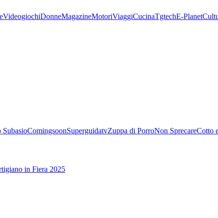
e
Videogiochi
Donne
Magazine
Motori
Viaggi
Cucina
Tgtech
E-Planet
Cult
 Subasio
Comingsoon
Superguidatv
Zuppa di Porro
Non Sprecare
Cotto 
tigiano in Fiera 2025