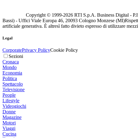
Copyright © 1999-
2026
RTI S.p.A. Business Digital - P.I
Bassi) - Uffici Viale Europa 46, 20093 Cologno Monzese (MI)
Rispett
artificiale generativa. È altresì fatto divieto espresso di utilizzare mez
Legal
Corporate
Privacy Policy
Cookie Policy
Sezioni
Cronaca
Mondo
Economia
Politica
Spettacolo
Televisione
People
Lifestyle
Videogiochi
Donne
Magazine
Motori
Viaggi
Cucina