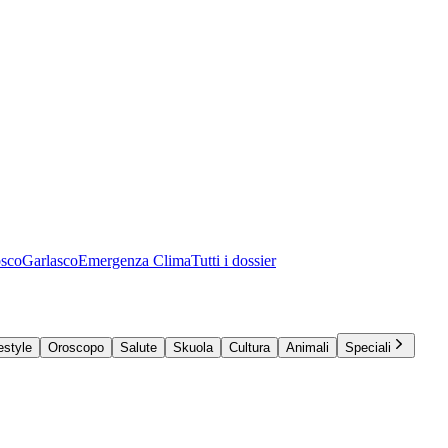
osco
Garlasco
Emergenza Clima
Tutti i dossier
estyle
Oroscopo
Salute
Skuola
Cultura
Animali
Speciali