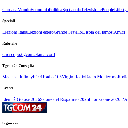
Cronaca
Mondo
Economia
Politica
Spettacolo
Televisione
People
Lifestyl
Speciali
Elezioni Italia
Elezioni estero
Grande Fratello
L'isola dei famosi
Amici
Rubriche
Oroscopo
#tgcom24amarcord
Tgcom24 Consiglia
Mediaset Infinity
R101
Radio 105
Virgin Radio
Radio Montecarlo
Radio
Eventi
Identità Golose 2026
Salone del Risparmio 2026
Fuorisalone 2026
L'Ar
Seguici su