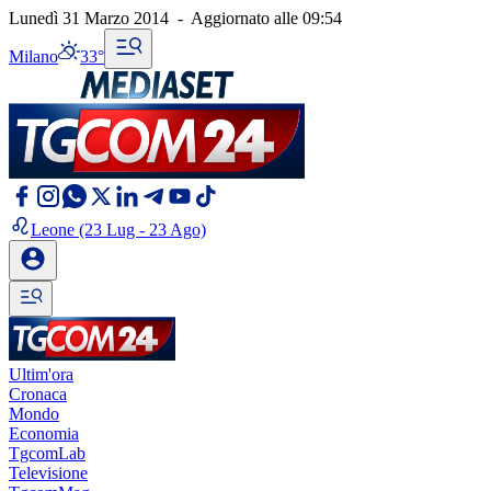
Lunedì 31 Marzo 2014
-
Aggiornato alle
09:54
Milano
33°
Leone
(23 Lug - 23 Ago)
Ultim'ora
Cronaca
Mondo
Economia
TgcomLab
Televisione