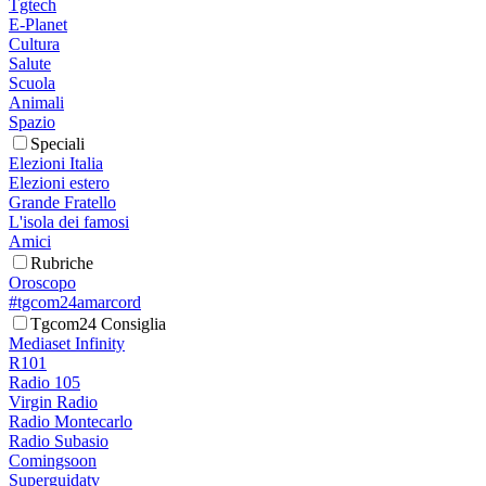
Tgtech
E-Planet
Cultura
Salute
Scuola
Animali
Spazio
Speciali
Elezioni Italia
Elezioni estero
Grande Fratello
L'isola dei famosi
Amici
Rubriche
Oroscopo
#tgcom24amarcord
Tgcom24 Consiglia
Mediaset Infinity
R101
Radio 105
Virgin Radio
Radio Montecarlo
Radio Subasio
Comingsoon
Superguidatv