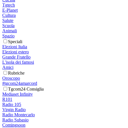
Tgtech
E-Planet
Cultura
Salute
Scuola
Animali
Spazio
Speciali
Elezioni Italia
Elezioni estero
Grande Fratello
L'isola dei famosi
Amici
Rubriche
Oroscopo
#tgcom24amarcord
Tgcom24 Consiglia
Mediaset Infinity
R101
Radio 105
Virgin Radio
Radio Montecarlo
Radio Subasio
Comingsoon