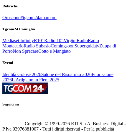
Rubriche
Oroscopo
#tgcom24amarcord
Tgcom24 Consiglia
Mediaset Infinity
R101
Radio 105
Virgin Radio
Radio
Montecarlo
Radio Subasio
Comingsoon
Superguidatv
Zuppa di
Porro
Non Sprecare
Cotto e Mangiato
Eventi
Identità Golose 2026
Salone del Risparmio 2026
Fuorisalone
2026
L'Artigiano in Fiera 2025
Seguici su
Copyright © 1999-
2026
RTI S.p.A. Business Digital -
P.Iva 03976881007 - Tutti i diritti riservati - Per la pubblicità