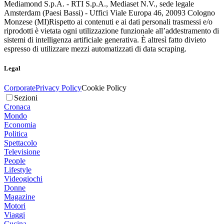
Mediamond S.p.A. - RTI S.p.A., Mediaset N.V., sede legale
Amsterdam (Paesi Bassi) - Uffici Viale Europa 46, 20093 Cologno
Monzese (MI)
Rispetto ai contenuti e ai dati personali trasmessi e/o
riprodotti è vietata ogni utilizzazione funzionale all’addestramento di
sistemi di intelligenza artificiale generativa. È altresì fatto divieto
espresso di utilizzare mezzi automatizzati di data scraping.
Legal
Corporate
Privacy Policy
Cookie Policy
Sezioni
Cronaca
Mondo
Economia
Politica
Spettacolo
Televisione
People
Lifestyle
Videogiochi
Donne
Magazine
Motori
Viaggi
Cucina