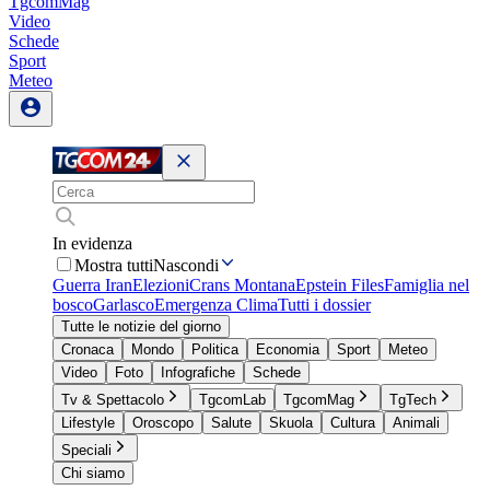
TgcomMag
Video
Schede
Sport
Meteo
In evidenza
Mostra tutti
Nascondi
Guerra Iran
Elezioni
Crans Montana
Epstein Files
Famiglia nel
bosco
Garlasco
Emergenza Clima
Tutti i dossier
Tutte le notizie del giorno
Cronaca
Mondo
Politica
Economia
Sport
Meteo
Video
Foto
Infografiche
Schede
Tv & Spettacolo
TgcomLab
TgcomMag
TgTech
Lifestyle
Oroscopo
Salute
Skuola
Cultura
Animali
Speciali
Chi siamo