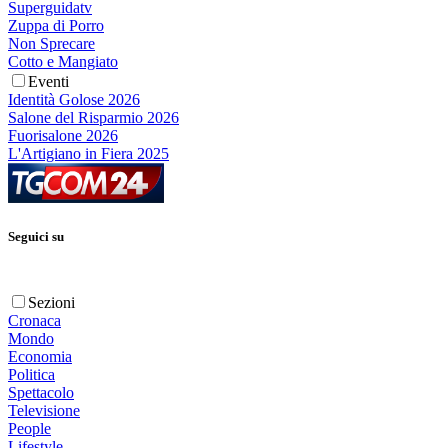
Superguidatv
Zuppa di Porro
Non Sprecare
Cotto e Mangiato
Eventi
Identità Golose 2026
Salone del Risparmio 2026
Fuorisalone 2026
L'Artigiano in Fiera 2025
Seguici su
Sezioni
Cronaca
Mondo
Economia
Politica
Spettacolo
Televisione
People
Lifestyle