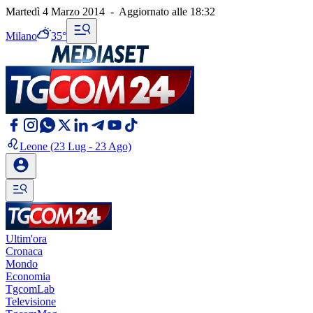
Martedì 4 Marzo 2014
-
Aggiornato alle
18:32
Milano
35°
Leone
(23 Lug - 23 Ago)
Ultim'ora
Cronaca
Mondo
Economia
TgcomLab
Televisione