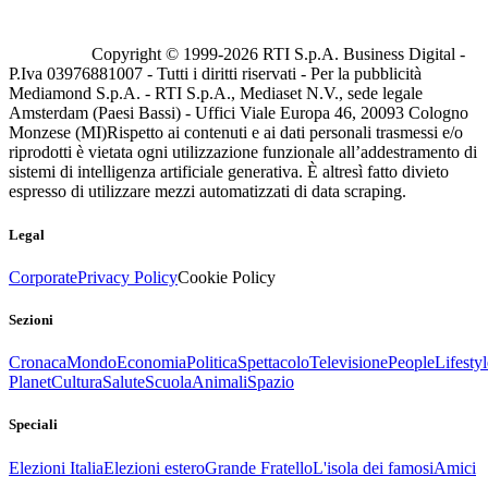
Copyright © 1999-
2026
RTI S.p.A. Business Digital -
P.Iva 03976881007 - Tutti i diritti riservati - Per la pubblicità
Mediamond S.p.A. - RTI S.p.A., Mediaset N.V., sede legale
Amsterdam (Paesi Bassi) - Uffici Viale Europa 46, 20093 Cologno
Monzese (MI)
Rispetto ai contenuti e ai dati personali trasmessi e/o
riprodotti è vietata ogni utilizzazione funzionale all’addestramento di
sistemi di intelligenza artificiale generativa. È altresì fatto divieto
espresso di utilizzare mezzi automatizzati di data scraping.
Legal
Corporate
Privacy Policy
Cookie Policy
Sezioni
Cronaca
Mondo
Economia
Politica
Spettacolo
Televisione
People
Lifestyl
Planet
Cultura
Salute
Scuola
Animali
Spazio
Speciali
Elezioni Italia
Elezioni estero
Grande Fratello
L'isola dei famosi
Amici