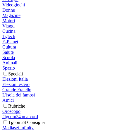
Videogiochi
Donne
Magazine
Motori
Viaggi
Cucina
Tgtech
E-Planet
Cultura
Salute
Scuola
Animali
Spazio
Speciali
Elezioni Italia
Elezioni estero
Grande Fratello
L'isola dei famosi
Amici
Rubriche
Oroscopo
#tgcom24amarcord
Tgcom24 Consiglia
Mediaset Infinity