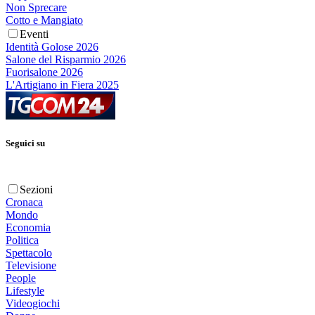
Non Sprecare
Cotto e Mangiato
Eventi
Identità Golose 2026
Salone del Risparmio 2026
Fuorisalone 2026
L'Artigiano in Fiera 2025
Seguici su
Sezioni
Cronaca
Mondo
Economia
Politica
Spettacolo
Televisione
People
Lifestyle
Videogiochi