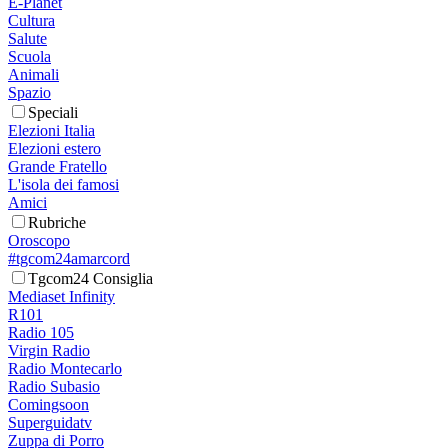
E-Planet
Cultura
Salute
Scuola
Animali
Spazio
Speciali
Elezioni Italia
Elezioni estero
Grande Fratello
L'isola dei famosi
Amici
Rubriche
Oroscopo
#tgcom24amarcord
Tgcom24 Consiglia
Mediaset Infinity
R101
Radio 105
Virgin Radio
Radio Montecarlo
Radio Subasio
Comingsoon
Superguidatv
Zuppa di Porro