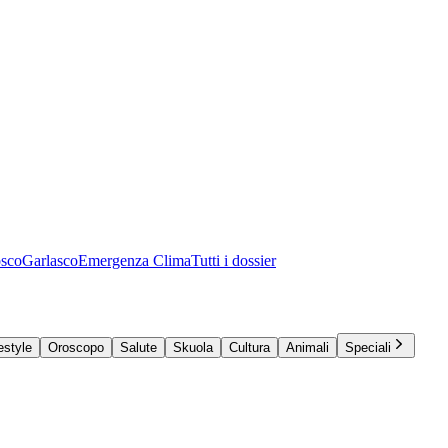
osco
Garlasco
Emergenza Clima
Tutti i dossier
estyle
Oroscopo
Salute
Skuola
Cultura
Animali
Speciali