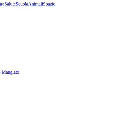
ura
Salute
Scuola
Animali
Spazio
e Mangiato