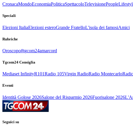
Cronaca
Mondo
Economia
Politica
Spettacolo
Televisione
People
Lifestyl
Speciali
Elezioni Italia
Elezioni estero
Grande Fratello
L'isola dei famosi
Amici
Rubriche
Oroscopo
#tgcom24amarcord
Tgcom24 Consiglia
Mediaset Infinity
R101
Radio 105
Virgin Radio
Radio Montecarlo
Radio
Eventi
Identità Golose 2026
Salone del Risparmio 2026
Fuorisalone 2026
L'Ar
Seguici su