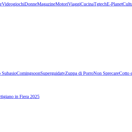
e
Videogiochi
Donne
Magazine
Motori
Viaggi
Cucina
Tgtech
E-Planet
Cult
 Subasio
Comingsoon
Superguidatv
Zuppa di Porro
Non Sprecare
Cotto 
tigiano in Fiera 2025