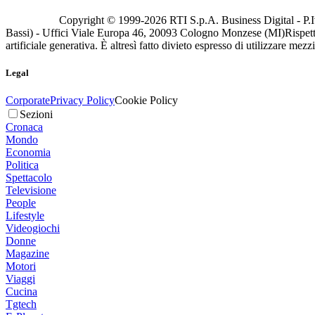
Copyright © 1999-
2026
RTI S.p.A. Business Digital - P.I
Bassi) - Uffici Viale Europa 46, 20093 Cologno Monzese (MI)
Rispett
artificiale generativa. È altresì fatto divieto espresso di utilizzare mez
Legal
Corporate
Privacy Policy
Cookie Policy
Sezioni
Cronaca
Mondo
Economia
Politica
Spettacolo
Televisione
People
Lifestyle
Videogiochi
Donne
Magazine
Motori
Viaggi
Cucina
Tgtech