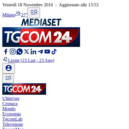
Venerdì 18 Novembre 2016
-
Aggiornato alle
13:53
Milano
27°
Leone
(23 Lug - 23 Ago)
Ultim'ora
Cronaca
Mondo
Economia
TgcomLab
Televisione