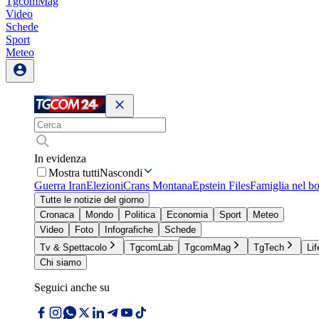
TgcomMag
Video
Schede
Sport
Meteo
In evidenza
Mostra tutti
Nascondi
Guerra Iran
Elezioni
Crans Montana
Epstein Files
Famiglia nel b
Tutte le notizie del giorno
Cronaca
Mondo
Politica
Economia
Sport
Meteo
Video
Foto
Infografiche
Schede
Tv & Spettacolo
TgcomLab
TgcomMag
TgTech
Lif
Chi siamo
Seguici anche su