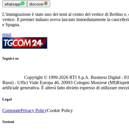
whatsapp
discover
L'immigrazione è stato uno dei temi al centro del vertice di Berlino e, 
vertice. Il premier italiano aveva lasciato immediatamente la cancell
e Spagna.
renzi
Seguici su
Copyright © 1999-
2026
RTI S.p.A. Business Digital - P.I
Bassi) - Uffici Viale Europa 46, 20093 Cologno Monzese (MI)
Rispett
artificiale generativa. È altresì fatto divieto espresso di utilizzare mez
Legal
Corporate
Privacy Policy
Cookie Policy
Sezioni