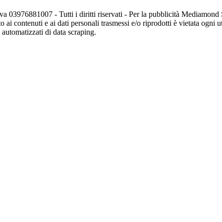
va 03976881007 - Tutti i diritti riservati - Per la pubblicità Mediamon
o ai contenuti e ai dati personali trasmessi e/o riprodotti è vietata ogni 
zi automatizzati di data scraping.