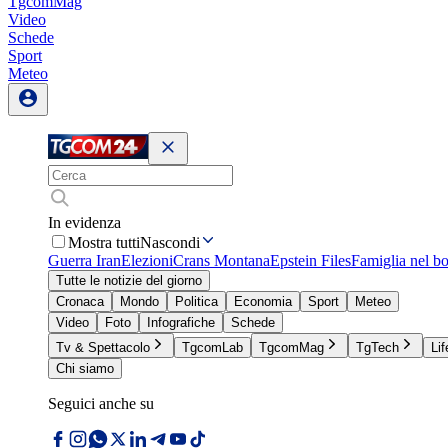
TgcomMag
Video
Schede
Sport
Meteo
In evidenza
Mostra tutti
Nascondi
Guerra Iran
Elezioni
Crans Montana
Epstein Files
Famiglia nel b
Tutte le notizie del giorno
Cronaca
Mondo
Politica
Economia
Sport
Meteo
Video
Foto
Infografiche
Schede
Tv & Spettacolo
TgcomLab
TgcomMag
TgTech
Lif
Chi siamo
Seguici anche su