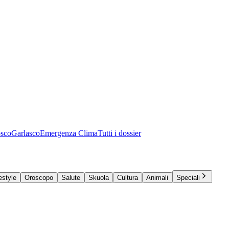
osco
Garlasco
Emergenza Clima
Tutti i dossier
estyle
Oroscopo
Salute
Skuola
Cultura
Animali
Speciali