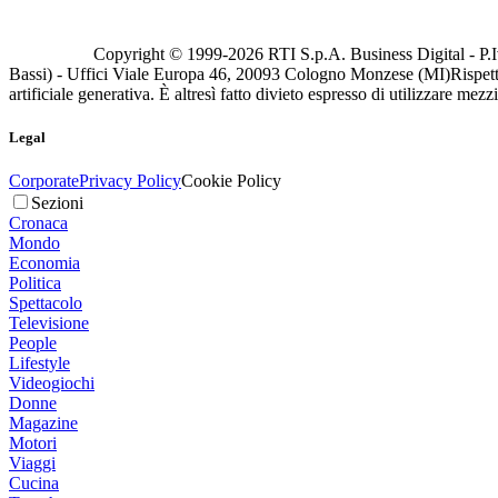
Copyright © 1999-
2026
RTI S.p.A. Business Digital - P.I
Bassi) - Uffici Viale Europa 46, 20093 Cologno Monzese (MI)
Rispett
artificiale generativa. È altresì fatto divieto espresso di utilizzare mez
Legal
Corporate
Privacy Policy
Cookie Policy
Sezioni
Cronaca
Mondo
Economia
Politica
Spettacolo
Televisione
People
Lifestyle
Videogiochi
Donne
Magazine
Motori
Viaggi
Cucina