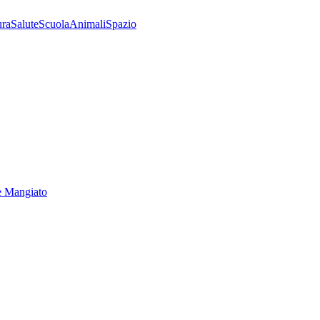
ura
Salute
Scuola
Animali
Spazio
e Mangiato