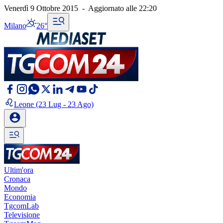
Venerdì 9 Ottobre 2015
-
Aggiornato alle
22:20
Milano
26°
Leone
(23 Lug - 23 Ago)
Ultim'ora
Cronaca
Mondo
Economia
TgcomLab
Televisione