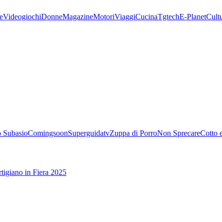
e
Videogiochi
Donne
Magazine
Motori
Viaggi
Cucina
Tgtech
E-Planet
Cult
 Subasio
Comingsoon
Superguidatv
Zuppa di Porro
Non Sprecare
Cotto 
tigiano in Fiera 2025