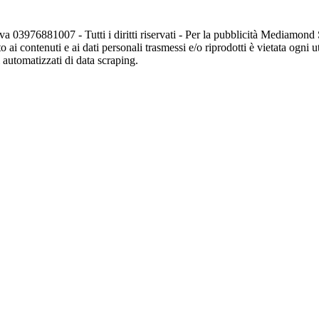
va 03976881007 - Tutti i diritti riservati - Per la pubblicità Mediamon
o ai contenuti e ai dati personali trasmessi e/o riprodotti è vietata ogni 
zi automatizzati di data scraping.