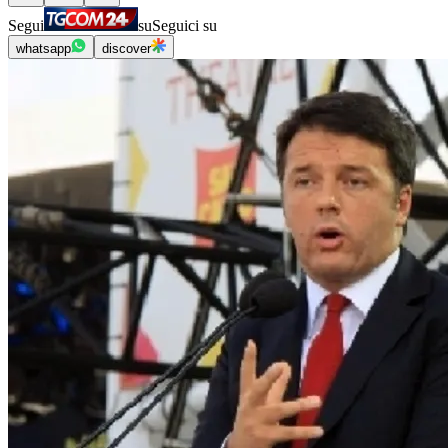
Segui
su
Seguici su
whatsapp
discover