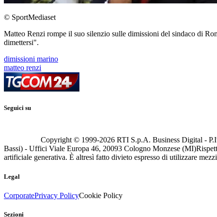
© SportMediaset
Matteo Renzi rompe il suo silenzio sulle dimissioni del sindaco di Ro
dimettersi".
dimissioni marino
matteo renzi
Seguici su
Copyright © 1999-
2026
RTI S.p.A. Business Digital - P.I
Bassi) - Uffici Viale Europa 46, 20093 Cologno Monzese (MI)
Rispett
artificiale generativa. È altresì fatto divieto espresso di utilizzare mez
Legal
Corporate
Privacy Policy
Cookie Policy
Sezioni