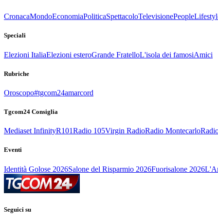
Cronaca
Mondo
Economia
Politica
Spettacolo
Televisione
People
Lifestyl
Speciali
Elezioni Italia
Elezioni estero
Grande Fratello
L'isola dei famosi
Amici
Rubriche
Oroscopo
#tgcom24amarcord
Tgcom24 Consiglia
Mediaset Infinity
R101
Radio 105
Virgin Radio
Radio Montecarlo
Radio
Eventi
Identità Golose 2026
Salone del Risparmio 2026
Fuorisalone 2026
L'Ar
Seguici su