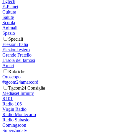
Tgtech
E-Planet
Cultura
Salute
Scuola
Animali
Spazio
Speciali
Elezioni Italia
Elezioni estero
Grande Fratello
L'isola dei famosi
Amici
Rubriche
Oroscopo
#tgcom24amarcord
Tgcom24 Consiglia
Mediaset Infinity
R101
Radio 105
Virgin Radio
Radio Montecarlo
Radio Subasio
Comingsoon
Superguidatv