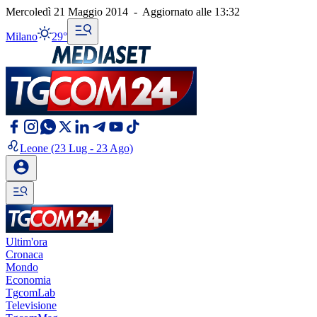
Mercoledì 21 Maggio 2014
-
Aggiornato alle
13:32
Milano
29°
Leone
(23 Lug - 23 Ago)
Ultim'ora
Cronaca
Mondo
Economia
TgcomLab
Televisione