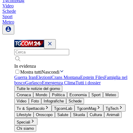
TgcomMag
Video
Schede
Sport
Meteo
In evidenza
Mostra tutti
Nascondi
Guerra Iran
Elezioni
Crans Montana
Epstein Files
Famiglia nel
bosco
Garlasco
Emergenza Clima
Tutti i dossier
Tutte le notizie del giorno
Cronaca
Mondo
Politica
Economia
Sport
Meteo
Video
Foto
Infografiche
Schede
Tv & Spettacolo
TgcomLab
TgcomMag
TgTech
Lifestyle
Oroscopo
Salute
Skuola
Cultura
Animali
Speciali
Chi siamo