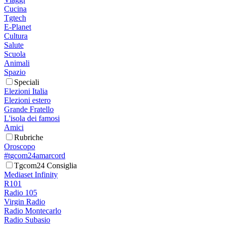
Cucina
Tgtech
E-Planet
Cultura
Salute
Scuola
Animali
Spazio
Speciali
Elezioni Italia
Elezioni estero
Grande Fratello
L'isola dei famosi
Amici
Rubriche
Oroscopo
#tgcom24amarcord
Tgcom24 Consiglia
Mediaset Infinity
R101
Radio 105
Virgin Radio
Radio Montecarlo
Radio Subasio