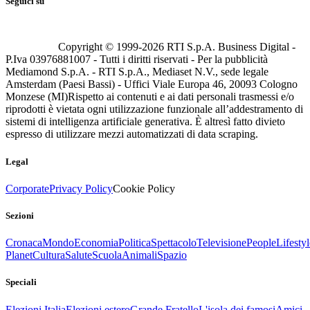
Seguici su
Copyright © 1999-
2026
RTI S.p.A. Business Digital -
P.Iva 03976881007 - Tutti i diritti riservati - Per la pubblicità
Mediamond S.p.A. - RTI S.p.A., Mediaset N.V., sede legale
Amsterdam (Paesi Bassi) - Uffici Viale Europa 46, 20093 Cologno
Monzese (MI)
Rispetto ai contenuti e ai dati personali trasmessi e/o
riprodotti è vietata ogni utilizzazione funzionale all’addestramento di
sistemi di intelligenza artificiale generativa. È altresì fatto divieto
espresso di utilizzare mezzi automatizzati di data scraping.
Legal
Corporate
Privacy Policy
Cookie Policy
Sezioni
Cronaca
Mondo
Economia
Politica
Spettacolo
Televisione
People
Lifestyl
Planet
Cultura
Salute
Scuola
Animali
Spazio
Speciali
Elezioni Italia
Elezioni estero
Grande Fratello
L'isola dei famosi
Amici