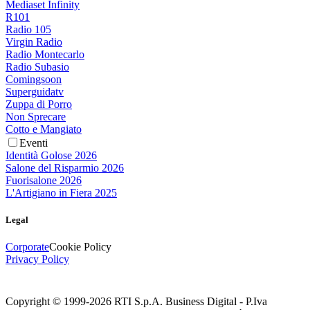
Mediaset Infinity
R101
Radio 105
Virgin Radio
Radio Montecarlo
Radio Subasio
Comingsoon
Superguidatv
Zuppa di Porro
Non Sprecare
Cotto e Mangiato
Eventi
Identità Golose 2026
Salone del Risparmio 2026
Fuorisalone 2026
L'Artigiano in Fiera 2025
Legal
Corporate
Cookie Policy
Privacy Policy
Copyright © 1999-
2026
RTI S.p.A. Business Digital - P.Iva