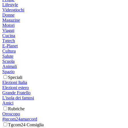
Lifestyle
Videogiochi
Donne
Magazine
Motori
Viaggi
Cucina
Tgtech
E-Planet
Cultura
Salute
Scuola
Animali
Spazio
Speciali
Elezioni Italia
Elezioni estero
Grande Fratello
L'isola dei famosi
Amici
Rubriche
Oroscopo
#tgcom24amarcord
Tgcom24 Consiglia