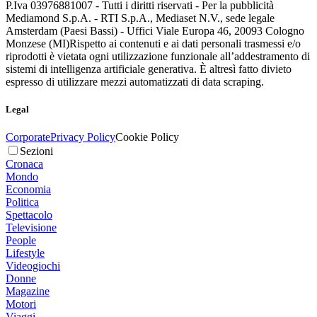
P.Iva 03976881007 - Tutti i diritti riservati - Per la pubblicità
Mediamond S.p.A. - RTI S.p.A., Mediaset N.V., sede legale
Amsterdam (Paesi Bassi) - Uffici Viale Europa 46, 20093 Cologno
Monzese (MI)
Rispetto ai contenuti e ai dati personali trasmessi e/o
riprodotti è vietata ogni utilizzazione funzionale all’addestramento di
sistemi di intelligenza artificiale generativa. È altresì fatto divieto
espresso di utilizzare mezzi automatizzati di data scraping.
Legal
Corporate
Privacy Policy
Cookie Policy
Sezioni
Cronaca
Mondo
Economia
Politica
Spettacolo
Televisione
People
Lifestyle
Videogiochi
Donne
Magazine
Motori
Viaggi