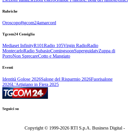
Rubriche
Oroscopo
#tgcom24amarcord
Tgcom24 Consiglia
Mediaset Infinity
R101
Radio 105
Virgin Radio
Radio
Montecarlo
Radio Subasio
Comingsoon
Superguidatv
Zuppa di
Porro
Non Sprecare
Cotto e Mangiato
Eventi
Identità Golose 2026
Salone del Risparmio 2026
Fuorisalone
2026
L'Artigiano in Fiera 2025
Seguici su
Copyright © 1999-
2026
RTI S.p.A. Business Digital -