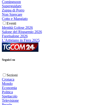
Comingsoon
Superguidatv
Zuppa di Porro
Non Sprecare
Cotto e Mangiato
Eventi
Identità Golose 2026
Salone del Risparmio 2026
Fuorisalone 2026
L'Artigiano in Fiera 2025
Seguici su
Sezioni
Cronaca
Mondo
Economia
Politica
Spettacolo
Televisione
People