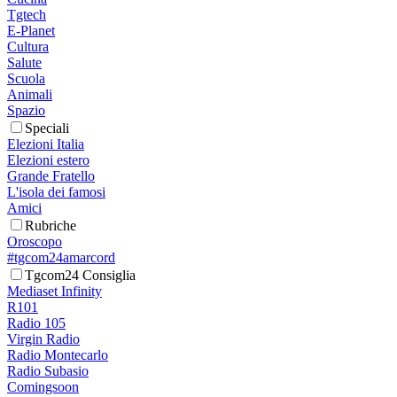
Tgtech
E-Planet
Cultura
Salute
Scuola
Animali
Spazio
Speciali
Elezioni Italia
Elezioni estero
Grande Fratello
L'isola dei famosi
Amici
Rubriche
Oroscopo
#tgcom24amarcord
Tgcom24 Consiglia
Mediaset Infinity
R101
Radio 105
Virgin Radio
Radio Montecarlo
Radio Subasio
Comingsoon