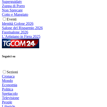
Superguidatv
Zuppa di Porro
Non Sprecare
Cotto e Mangiato
Eventi
Identità Golose 2026
Salone del Risparmio 2026
Fuorisalone 2026
L'Artigiano in Fiera 2025
Seguici su
Sezioni
Cronaca
Mondo
Economia
Politica
Spettacolo
Televisione
People
Lifestyle