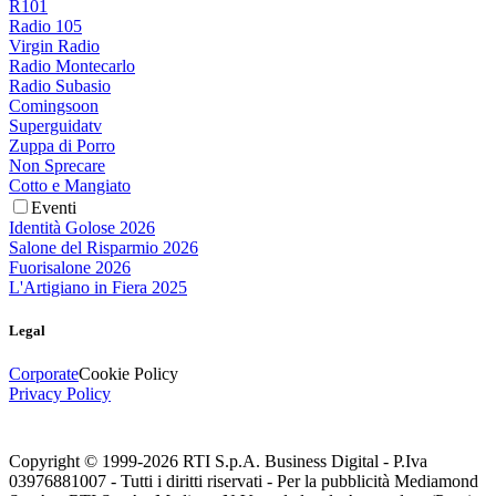
R101
Radio 105
Virgin Radio
Radio Montecarlo
Radio Subasio
Comingsoon
Superguidatv
Zuppa di Porro
Non Sprecare
Cotto e Mangiato
Eventi
Identità Golose 2026
Salone del Risparmio 2026
Fuorisalone 2026
L'Artigiano in Fiera 2025
Legal
Corporate
Cookie Policy
Privacy Policy
Copyright © 1999-
2026
RTI S.p.A. Business Digital - P.Iva
03976881007 - Tutti i diritti riservati - Per la pubblicità Mediamond