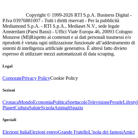
Copyright © 1999-
2026
RTI S.p.A. Business Digital -
P.Iva 03976881007 - Tutti i diritti riservati - Per la pubblicità
Mediamond S.p.A. - RTI S.p.A., Mediaset N.V., sede legale
Amsterdam (Paesi Bassi) - Uffici Viale Europa 46, 20093 Cologno
Monzese (MI)
Rispetto ai contenuti e ai dati personali trasmessi e/o
riprodotti è vietata ogni utilizzazione funzionale all’addestramento di
sistemi di intelligenza artificiale generativa. È altresì fatto divieto
espresso di utilizzare mezzi automatizzati di data scraping.
Legal
Corporate
Privacy Policy
Cookie Policy
Sezioni
Cronaca
Mondo
Economia
Politica
Spettacolo
Televisione
People
Lifestyl
Planet
Cultura
Salute
Scuola
Animali
Spazio
Speciali
Elezioni Italia
Elezioni estero
Grande Fratello
L'isola dei famosi
Amici