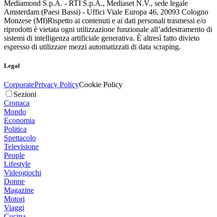
Mediamond S.p.A. - RTI S.p.A., Mediaset N.V., sede legale
Amsterdam (Paesi Bassi) - Uffici Viale Europa 46, 20093 Cologno
Monzese (MI)
Rispetto ai contenuti e ai dati personali trasmessi e/o
riprodotti è vietata ogni utilizzazione funzionale all’addestramento di
sistemi di intelligenza artificiale generativa. È altresì fatto divieto
espresso di utilizzare mezzi automatizzati di data scraping.
Legal
Corporate
Privacy Policy
Cookie Policy
Sezioni
Cronaca
Mondo
Economia
Politica
Spettacolo
Televisione
People
Lifestyle
Videogiochi
Donne
Magazine
Motori
Viaggi
Cucina