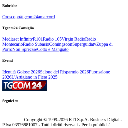
Rubriche
Oroscopo
#tgcom24amarcord
Tgcom24 Consiglia
Mediaset Infinity
R101
Radio 105
Virgin Radio
Radio
Montecarlo
Radio Subasio
Comingsoon
Superguidatv
Zuppa di
Porro
Non Sprecare
Cotto e Mangiato
Eventi
Identità Golose 2026
Salone del Risparmio 2026
Fuorisalone
2026
L'Artigiano in Fiera 2025
Seguici su
Copyright © 1999-
2026
RTI S.p.A. Business Digital -
P.Iva 03976881007 - Tutti i diritti riservati - Per la pubblicità