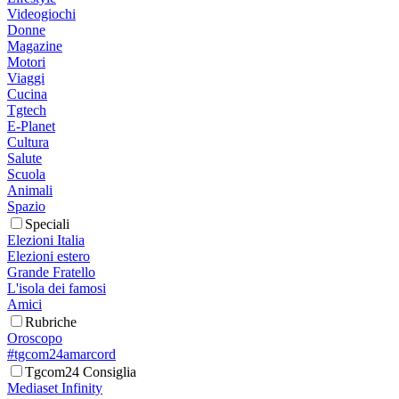
Videogiochi
Donne
Magazine
Motori
Viaggi
Cucina
Tgtech
E-Planet
Cultura
Salute
Scuola
Animali
Spazio
Speciali
Elezioni Italia
Elezioni estero
Grande Fratello
L'isola dei famosi
Amici
Rubriche
Oroscopo
#tgcom24amarcord
Tgcom24 Consiglia
Mediaset Infinity