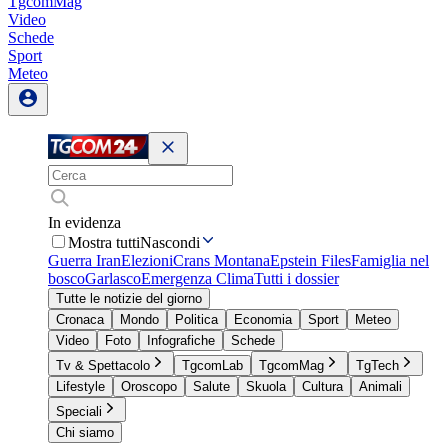
TgcomMag
Video
Schede
Sport
Meteo
In evidenza
Mostra tutti
Nascondi
Guerra Iran
Elezioni
Crans Montana
Epstein Files
Famiglia nel
bosco
Garlasco
Emergenza Clima
Tutti i dossier
Tutte le notizie del giorno
Cronaca
Mondo
Politica
Economia
Sport
Meteo
Video
Foto
Infografiche
Schede
Tv & Spettacolo
TgcomLab
TgcomMag
TgTech
Lifestyle
Oroscopo
Salute
Skuola
Cultura
Animali
Speciali
Chi siamo