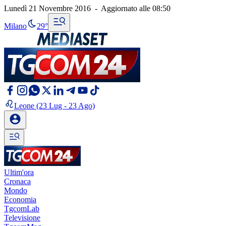
Lunedì 21 Novembre 2016
-
Aggiornato alle
08:50
Milano
29°
Leone
(23 Lug - 23 Ago)
Ultim'ora
Cronaca
Mondo
Economia
TgcomLab
Televisione