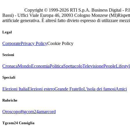
Copyright © 1999-
2026
RTI S.p.A. Business Digital - P.I
Bassi) - Uffici Viale Europa 46, 20093 Cologno Monzese (MI)
Rispett
artificiale generativa. È altresì fatto divieto espresso di utilizzare mez
Legal
Corporate
Privacy Policy
Cookie Policy
Sezioni
Cronaca
Mondo
Economia
Politica
Spettacolo
Televisione
People
Lifestyl
Speciali
Elezioni Italia
Elezioni estero
Grande Fratello
L'isola dei famosi
Amici
Rubriche
Oroscopo
#tgcom24amarcord
Tgcom24 Consiglia