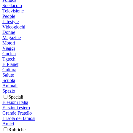
Politica
Spettacolo
Televisione
People
Lifestyle
Videogiochi
Donne
Magazine
Motori
Viaggi
Cucina
Tgtech
E-Planet
Cultura
Salute
Scuola
Animali
Spazio
Speciali
Elezioni Italia
Elezioni estero
Grande Fratello
L'isola dei famosi
Amici
Rubriche