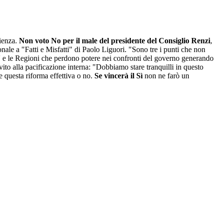
cienza.
Non voto No per il male del presidente del Consiglio Renzi
,
onale a "Fatti e Misfatti" di Paolo Liguori. "Sono tre i punti che non
'
e le Regioni che perdono potere nei confronti del governo generando
vito alla pacificazione interna: "Dobbiamo stare tranquilli in questo
e questa riforma effettiva o no.
Se vincerà il Sì
non ne farò un