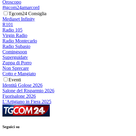
Oroscopo
#tgcom24amarcord
Tgcom24 Consiglia
Mediaset Infinity
R101
Radio 105
Virgin Radio
Radio Montecarlo
Radio Subasio
Comingsoon
Superguidatv
Zuppa di Porro
Non Sprecare
Cotto e Mangiato
Eventi
Identità Golose 2026
Salone del Risparmio 2026
Fuorisalone 2026
L'Artigiano in Fiera 2025
Seguici su