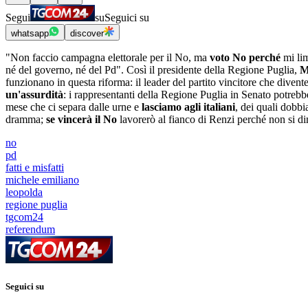
Segui
su
Seguici su
whatsapp
discover
"Non faccio campagna elettorale per il No, ma
voto No perché
mi lim
né del governo, né del Pd". Così il presidente della Regione Puglia,
M
funzionano in questa riforma: il leader del partito vincitore che divent
un'assurdità
: i rappresentanti della Regione Puglia in Senato potrebbe
mese che ci separa dalle urne e
lasciamo agli italiani
, dei quali dobbi
dramma;
se vincerà il No
lavorerò al fianco di Renzi perché non si di
no
pd
fatti e misfatti
michele emiliano
leopolda
regione puglia
tgcom24
referendum
Seguici su