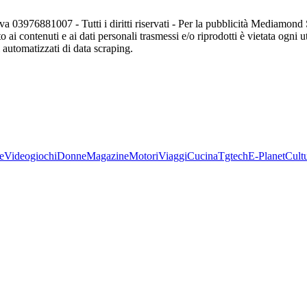
va 03976881007 - Tutti i diritti riservati - Per la pubblicità Mediamon
o ai contenuti e ai dati personali trasmessi e/o riprodotti è vietata ogni 
zi automatizzati di data scraping.
e
Videogiochi
Donne
Magazine
Motori
Viaggi
Cucina
Tgtech
E-Planet
Cult