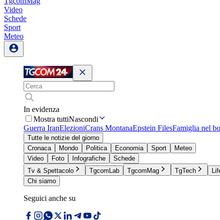
TgcomMag
Video
Schede
Sport
Meteo
In evidenza
Mostra tutti
Nascondi
Guerra Iran
Elezioni
Crans Montana
Epstein Files
Famiglia nel b
Tutte le notizie del giorno
Cronaca
Mondo
Politica
Economia
Sport
Meteo
Video
Foto
Infografiche
Schede
Tv & Spettacolo
TgcomLab
TgcomMag
TgTech
Lif
Chi siamo
Seguici anche su