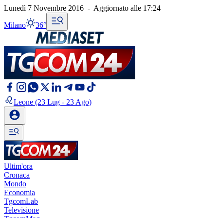
Lunedì 7 Novembre 2016
-
Aggiornato alle
17:24
Milano
36°
Leone
(23 Lug - 23 Ago)
Ultim'ora
Cronaca
Mondo
Economia
TgcomLab
Televisione