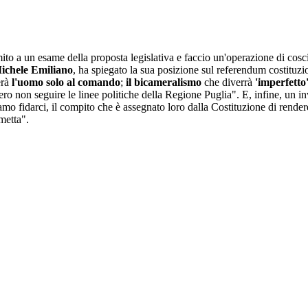
ito a un esame della proposta legislativa e faccio un'operazione di cos
ichele Emiliano
, ha spiegato la sua posizione sul referendum costituzi
erà
l'uomo solo al comando
;
il bicameralismo
che diverrà
'imperfetto
ro non seguire le linee politiche della Regione Puglia". E, infine, un in
amo fidarci, il compito che è assegnato loro dalla Costituzione di render
metta".