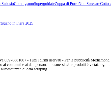
 Subasio
Comingsoon
Superguidatv
Zuppa di Porro
Non Sprecare
Cotto 
tigiano in Fiera 2025
va 03976881007 - Tutti i diritti riservati - Per la pubblicità Mediamon
o ai contenuti e ai dati personali trasmessi e/o riprodotti è vietata ogni 
zi automatizzati di data scraping.