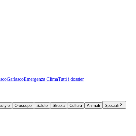
osco
Garlasco
Emergenza Clima
Tutti i dossier
estyle
Oroscopo
Salute
Skuola
Cultura
Animali
Speciali