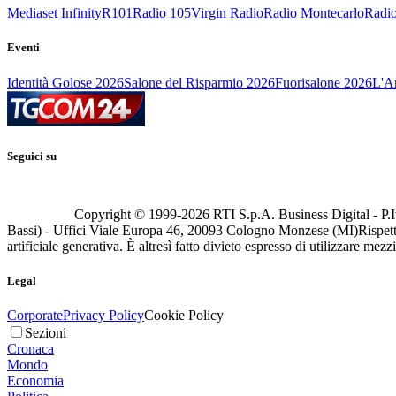
Mediaset Infinity
R101
Radio 105
Virgin Radio
Radio Montecarlo
Radio
Eventi
Identità Golose 2026
Salone del Risparmio 2026
Fuorisalone 2026
L'Ar
Seguici su
Copyright © 1999-
2026
RTI S.p.A. Business Digital - P.I
Bassi) - Uffici Viale Europa 46, 20093 Cologno Monzese (MI)
Rispett
artificiale generativa. È altresì fatto divieto espresso di utilizzare mez
Legal
Corporate
Privacy Policy
Cookie Policy
Sezioni
Cronaca
Mondo
Economia