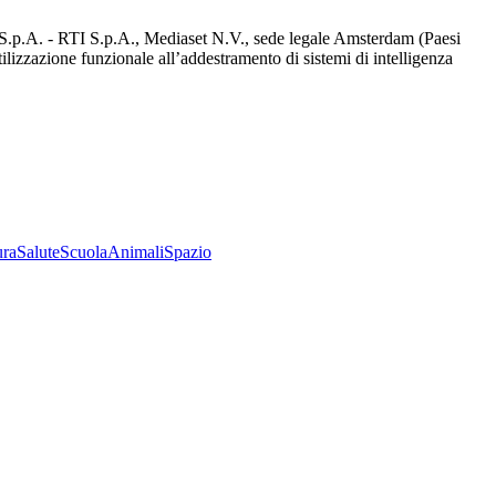
d S.p.A. - RTI S.p.A., Mediaset N.V., sede legale Amsterdam (Paesi
utilizzazione funzionale all’addestramento di sistemi di intelligenza
ura
Salute
Scuola
Animali
Spazio