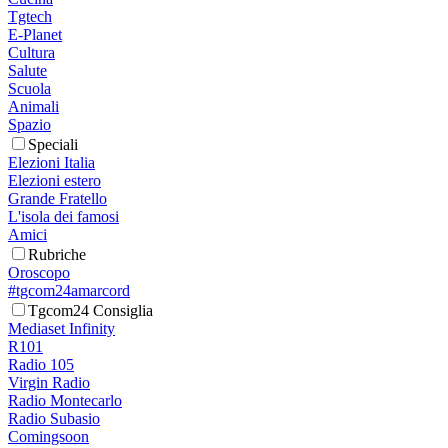
Tgtech
E-Planet
Cultura
Salute
Scuola
Animali
Spazio
Speciali
Elezioni Italia
Elezioni estero
Grande Fratello
L'isola dei famosi
Amici
Rubriche
Oroscopo
#tgcom24amarcord
Tgcom24 Consiglia
Mediaset Infinity
R101
Radio 105
Virgin Radio
Radio Montecarlo
Radio Subasio
Comingsoon