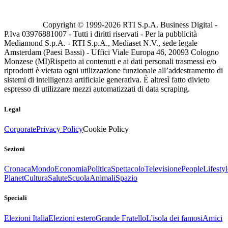
Copyright © 1999-
2026
RTI S.p.A. Business Digital -
P.Iva 03976881007 - Tutti i diritti riservati - Per la pubblicità
Mediamond S.p.A. - RTI S.p.A., Mediaset N.V., sede legale
Amsterdam (Paesi Bassi) - Uffici Viale Europa 46, 20093 Cologno
Monzese (MI)
Rispetto ai contenuti e ai dati personali trasmessi e/o
riprodotti è vietata ogni utilizzazione funzionale all’addestramento di
sistemi di intelligenza artificiale generativa. È altresì fatto divieto
espresso di utilizzare mezzi automatizzati di data scraping.
Legal
Corporate
Privacy Policy
Cookie Policy
Sezioni
Cronaca
Mondo
Economia
Politica
Spettacolo
Televisione
People
Lifestyl
Planet
Cultura
Salute
Scuola
Animali
Spazio
Speciali
Elezioni Italia
Elezioni estero
Grande Fratello
L'isola dei famosi
Amici