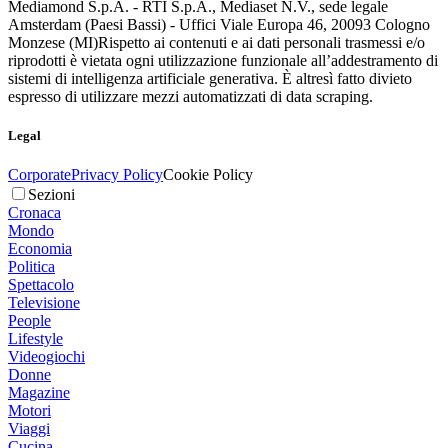
Mediamond S.p.A. - RTI S.p.A., Mediaset N.V., sede legale
Amsterdam (Paesi Bassi) - Uffici Viale Europa 46, 20093 Cologno
Monzese (MI)
Rispetto ai contenuti e ai dati personali trasmessi e/o
riprodotti è vietata ogni utilizzazione funzionale all’addestramento di
sistemi di intelligenza artificiale generativa. È altresì fatto divieto
espresso di utilizzare mezzi automatizzati di data scraping.
Legal
Corporate
Privacy Policy
Cookie Policy
Sezioni
Cronaca
Mondo
Economia
Politica
Spettacolo
Televisione
People
Lifestyle
Videogiochi
Donne
Magazine
Motori
Viaggi
Cucina