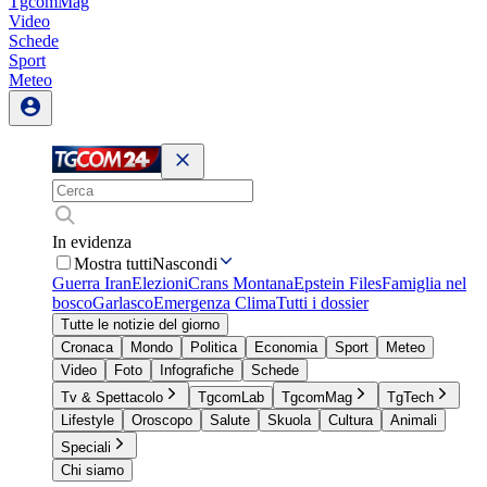
TgcomMag
Video
Schede
Sport
Meteo
In evidenza
Mostra tutti
Nascondi
Guerra Iran
Elezioni
Crans Montana
Epstein Files
Famiglia nel
bosco
Garlasco
Emergenza Clima
Tutti i dossier
Tutte le notizie del giorno
Cronaca
Mondo
Politica
Economia
Sport
Meteo
Video
Foto
Infografiche
Schede
Tv & Spettacolo
TgcomLab
TgcomMag
TgTech
Lifestyle
Oroscopo
Salute
Skuola
Cultura
Animali
Speciali
Chi siamo