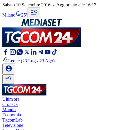
Sabato 10 Settembre 2016
-
Aggiornato alle
16:17
Milano
25°
Leone
(23 Lug - 23 Ago)
Ultim'ora
Cronaca
Mondo
Economia
TgcomLab
Televisione