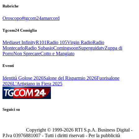
Rubriche
Oroscopo
#tgcom24amarcord
Tgcom24 Consiglia
Mediaset Infinity
R101
Radio 105
Virgin Radio
Radio
Montecarlo
Radio Subasio
Comingsoon
Superguidatv
Zuppa di
Porro
Non Sprecare
Cotto e Mangiato
Eventi
Identità Golose 2026
Salone del Risparmio 2026
Fuorisalone
2026
L'Artigiano in Fiera 2025
Seguici su
Copyright © 1999-
2026
RTI S.p.A. Business Digital -
P.Iva 03976881007 - Tutti i diritti riservati - Per la pubblicità