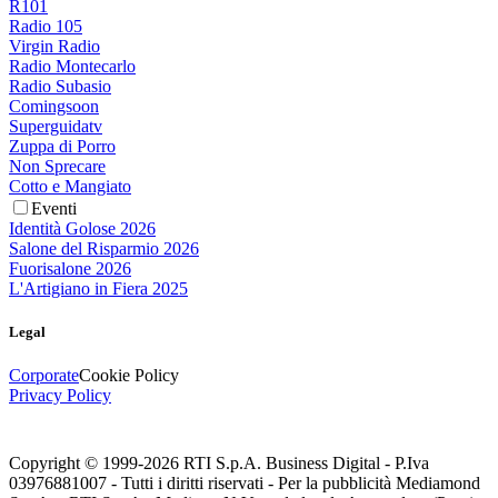
R101
Radio 105
Virgin Radio
Radio Montecarlo
Radio Subasio
Comingsoon
Superguidatv
Zuppa di Porro
Non Sprecare
Cotto e Mangiato
Eventi
Identità Golose 2026
Salone del Risparmio 2026
Fuorisalone 2026
L'Artigiano in Fiera 2025
Legal
Corporate
Cookie Policy
Privacy Policy
Copyright © 1999-
2026
RTI S.p.A. Business Digital - P.Iva
03976881007 - Tutti i diritti riservati - Per la pubblicità Mediamond