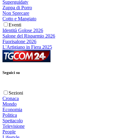
Superguidatv
Zuppa di Porro
Non Sprecare
Cotto e Mangiato
Eventi
Identità Golose 2026
Salone del Risparmio 2026
Fuorisalone 2026
L'Artigiano in Fiera 2025
Seguici su
Sezioni
Cronaca
Mondo
Economia
Politica
Spettacolo
Televisione
People
Lifestyle