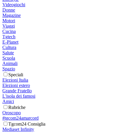
Videogiochi
Donne
Magazine
Motori
Viaggi
Cucina
Tgtech
E-Planet
Cultura
Salute
Scuola
Animali
Spazio
Speciali
Elezioni Italia
Elezioni estero
Grande Fratello
L'isola dei famosi
Amici
Rubriche
Oroscopo
#tgcom24amarcord
Tgcom24 Consiglia
Mediaset Infinity