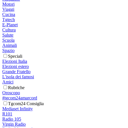
Motori
Viaggi
Cucina
Tgtech
E-Planet
Cultura
Salute
Scuola
Animali
Spazio
Speciali
Elezioni Italia
Elezioni estero
Grande Fratello
L'isola dei famosi
Amici
Rubriche
Oroscopo
#tgcom24amarcord
Tgcom24 Consiglia
Mediaset Infinity
R101
Radio 105
Virgin Radio