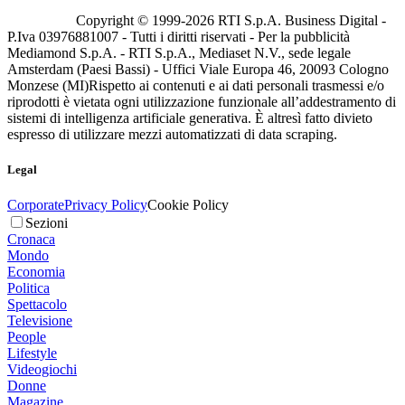
Copyright © 1999-
2026
RTI S.p.A. Business Digital -
P.Iva 03976881007 - Tutti i diritti riservati - Per la pubblicità
Mediamond S.p.A. - RTI S.p.A., Mediaset N.V., sede legale
Amsterdam (Paesi Bassi) - Uffici Viale Europa 46, 20093 Cologno
Monzese (MI)
Rispetto ai contenuti e ai dati personali trasmessi e/o
riprodotti è vietata ogni utilizzazione funzionale all’addestramento di
sistemi di intelligenza artificiale generativa. È altresì fatto divieto
espresso di utilizzare mezzi automatizzati di data scraping.
Legal
Corporate
Privacy Policy
Cookie Policy
Sezioni
Cronaca
Mondo
Economia
Politica
Spettacolo
Televisione
People
Lifestyle
Videogiochi
Donne
Magazine