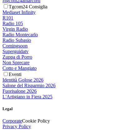
#tgcom24amarcord
Tgcom24 Consiglia
Mediaset Infinity
R101
Radio 105
Virgin Radio
Radio Montecarlo
Radio Subasio
Comingsoon
Superguidatv
Zuppa di Porro
Non Sprecare
Cotto e Mangiato
Eventi
Identità Golose 2026
Salone del Risparmio 2026
Fuorisalone 2026
L'Artigiano in Fiera 2025
Legal
Corporate
Cookie Policy
Privacy Policy