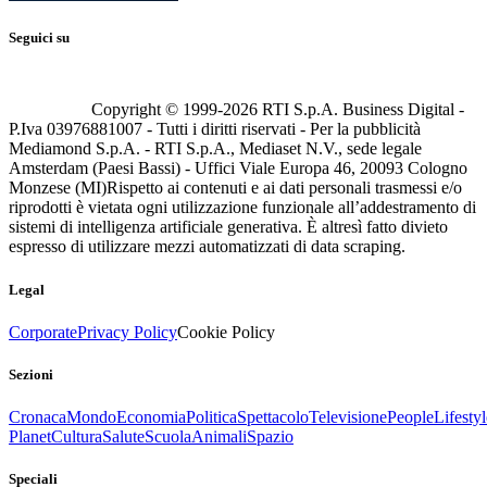
Seguici su
Copyright © 1999-
2026
RTI S.p.A. Business Digital -
P.Iva 03976881007 - Tutti i diritti riservati - Per la pubblicità
Mediamond S.p.A. - RTI S.p.A., Mediaset N.V., sede legale
Amsterdam (Paesi Bassi) - Uffici Viale Europa 46, 20093 Cologno
Monzese (MI)
Rispetto ai contenuti e ai dati personali trasmessi e/o
riprodotti è vietata ogni utilizzazione funzionale all’addestramento di
sistemi di intelligenza artificiale generativa. È altresì fatto divieto
espresso di utilizzare mezzi automatizzati di data scraping.
Legal
Corporate
Privacy Policy
Cookie Policy
Sezioni
Cronaca
Mondo
Economia
Politica
Spettacolo
Televisione
People
Lifestyl
Planet
Cultura
Salute
Scuola
Animali
Spazio
Speciali