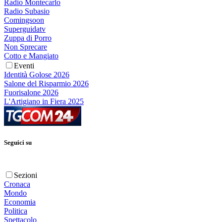
Radio Montecarlo
Radio Subasio
Comingsoon
Superguidatv
Zuppa di Porro
Non Sprecare
Cotto e Mangiato
Eventi
Identità Golose 2026
Salone del Risparmio 2026
Fuorisalone 2026
L'Artigiano in Fiera 2025
Seguici su
Sezioni
Cronaca
Mondo
Economia
Politica
Spettacolo