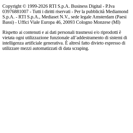
Copyright © 1999-
2026
RTI S.p.A. Business Digital - P.Iva
03976881007 - Tutti i diritti riservati - Per la pubblicità Mediamond
S.p.A. - RTI S.p.A., Mediaset N.V., sede legale Amsterdam (Paesi
Bassi) - Uffici Viale Europa 46, 20093 Cologno Monzese (MI)
Rispetto ai contenuti e ai dati personali trasmessi e/o riprodotti è
vietata ogni utilizzazione funzionale all’addestramento di sistemi di
intelligenza artificiale generativa. È altresì fatto divieto espresso di
utilizzare mezzi automatizzati di data scraping.