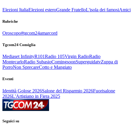
Elezioni Italia
Elezioni estero
Grande Fratello
L'isola dei famosi
Amici
Rubriche
Oroscopo
#tgcom24amarcord
Tgcom24 Consiglia
Mediaset Infinity
R101
Radio 105
Virgin Radio
Radio
Montecarlo
Radio Subasio
Comingsoon
Superguidatv
Zuppa di
Porro
Non Sprecare
Cotto e Mangiato
Eventi
Identità Golose 2026
Salone del Risparmio 2026
Fuorisalone
2026
L'Artigiano in Fiera 2025
Seguici su