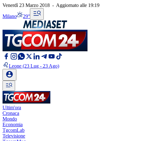
Venerdì 23 Marzo 2018
-
Aggiornato alle
19:19
Milano
29°
Leone
(23 Lug - 23 Ago)
Ultim'ora
Cronaca
Mondo
Economia
TgcomLab
Televisione