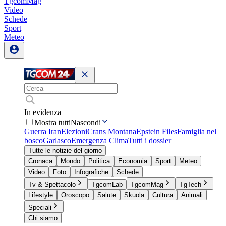
TgcomMag
Video
Schede
Sport
Meteo
In evidenza
Mostra tutti
Nascondi
Guerra Iran
Elezioni
Crans Montana
Epstein Files
Famiglia nel
bosco
Garlasco
Emergenza Clima
Tutti i dossier
Tutte le notizie del giorno
Cronaca
Mondo
Politica
Economia
Sport
Meteo
Video
Foto
Infografiche
Schede
Tv & Spettacolo
TgcomLab
TgcomMag
TgTech
Lifestyle
Oroscopo
Salute
Skuola
Cultura
Animali
Speciali
Chi siamo