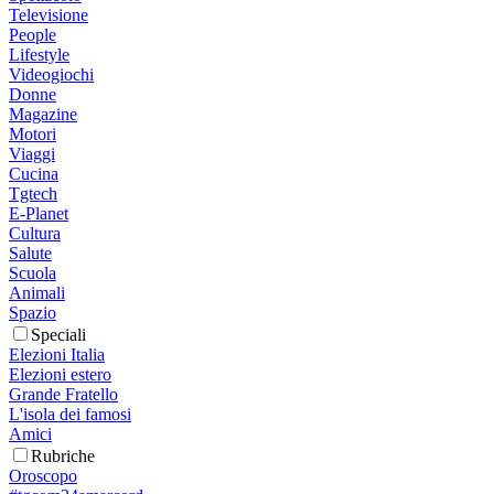
Televisione
People
Lifestyle
Videogiochi
Donne
Magazine
Motori
Viaggi
Cucina
Tgtech
E-Planet
Cultura
Salute
Scuola
Animali
Spazio
Speciali
Elezioni Italia
Elezioni estero
Grande Fratello
L'isola dei famosi
Amici
Rubriche
Oroscopo