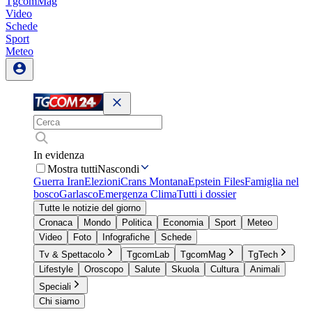
TgcomMag
Video
Schede
Sport
Meteo
In evidenza
Mostra tutti
Nascondi
Guerra Iran
Elezioni
Crans Montana
Epstein Files
Famiglia nel
bosco
Garlasco
Emergenza Clima
Tutti i dossier
Tutte le notizie del giorno
Cronaca
Mondo
Politica
Economia
Sport
Meteo
Video
Foto
Infografiche
Schede
Tv & Spettacolo
TgcomLab
TgcomMag
TgTech
Lifestyle
Oroscopo
Salute
Skuola
Cultura
Animali
Speciali
Chi siamo