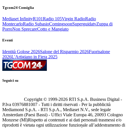
Tgcom24 Consiglia
Mediaset Infinity
R101
Radio 105
Virgin Radio
Radio
Montecarlo
Radio Subasio
Comingsoon
Superguidatv
Zuppa di
Porro
Non Sprecare
Cotto e Mangiato
Eventi
Identità Golose 2026
Salone del Risparmio 2026
Fuorisalone
2026
L'Artigiano in Fiera 2025
Seguici su
Copyright © 1999-
2026
RTI S.p.A. Business Digital -
P.Iva 03976881007 - Tutti i diritti riservati - Per la pubblicità
Mediamond S.p.A. - RTI S.p.A., Mediaset N.V., sede legale
Amsterdam (Paesi Bassi) - Uffici Viale Europa 46, 20093 Cologno
Monzese (MI)
Rispetto ai contenuti e ai dati personali trasmessi e/o
riprodotti è vietata ogni utilizzazione funzionale all’addestramento di