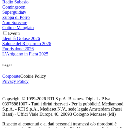
Radio Subasio
Comingsoon
Superguidatv
Zuppa di Porro
Non Sprecare
Cotto e Mangiato
Eventi
Identità Golose 2026
Salone del Risparmio 2026
Fuorisalone 2026
L'Artigiano in Fiera 2025
Legal
Corporate
Cookie Policy
Privacy Policy
Copyright © 1999-
2026
RTI S.p.A. Business Digital - P.Iva
03976881007 - Tutti i diritti riservati - Per la pubblicità Mediamond
S.p.A. - RTI S.p.A., Mediaset N.V., sede legale Amsterdam (Paesi
Bassi) - Uffici Viale Europa 46, 20093 Cologno Monzese (MI)
Rispetto ai contenuti e ai dati personali trasmessi e/o riprodotti è