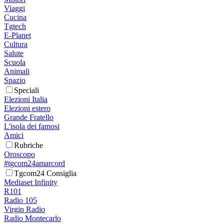
Viaggi
Cucina
Tgtech
E-Planet
Cultura
Salute
Scuola
Animali
Spazio
Speciali
Elezioni Italia
Elezioni estero
Grande Fratello
L'isola dei famosi
Amici
Rubriche
Oroscopo
#tgcom24amarcord
Tgcom24 Consiglia
Mediaset Infinity
R101
Radio 105
Virgin Radio
Radio Montecarlo