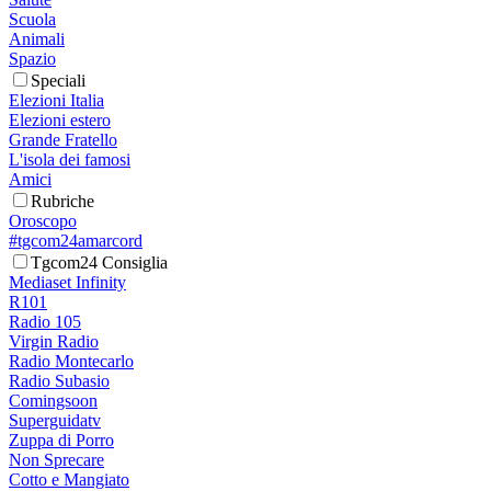
Scuola
Animali
Spazio
Speciali
Elezioni Italia
Elezioni estero
Grande Fratello
L'isola dei famosi
Amici
Rubriche
Oroscopo
#tgcom24amarcord
Tgcom24 Consiglia
Mediaset Infinity
R101
Radio 105
Virgin Radio
Radio Montecarlo
Radio Subasio
Comingsoon
Superguidatv
Zuppa di Porro
Non Sprecare
Cotto e Mangiato