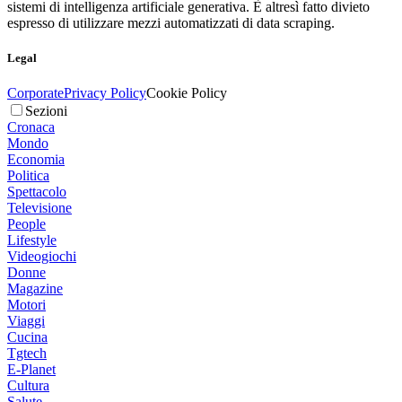
sistemi di intelligenza artificiale generativa. È altresì fatto divieto
espresso di utilizzare mezzi automatizzati di data scraping.
Legal
Corporate
Privacy Policy
Cookie Policy
Sezioni
Cronaca
Mondo
Economia
Politica
Spettacolo
Televisione
People
Lifestyle
Videogiochi
Donne
Magazine
Motori
Viaggi
Cucina
Tgtech
E-Planet
Cultura
Salute