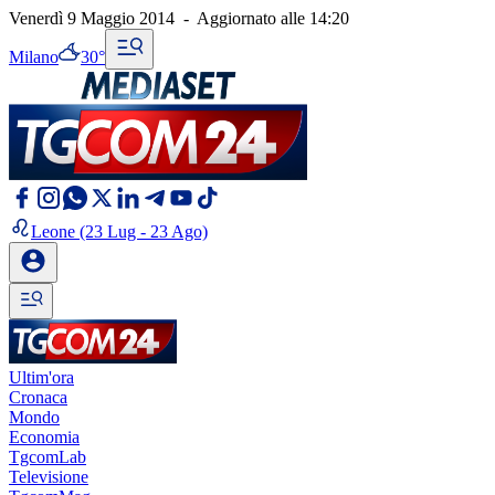
Venerdì 9 Maggio 2014
-
Aggiornato alle
14:20
Milano
30°
Leone
(23 Lug - 23 Ago)
Ultim'ora
Cronaca
Mondo
Economia
TgcomLab
Televisione