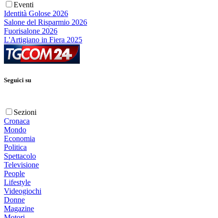
Eventi
Identità Golose 2026
Salone del Risparmio 2026
Fuorisalone 2026
L'Artigiano in Fiera 2025
Seguici su
Sezioni
Cronaca
Mondo
Economia
Politica
Spettacolo
Televisione
People
Lifestyle
Videogiochi
Donne
Magazine
Motori