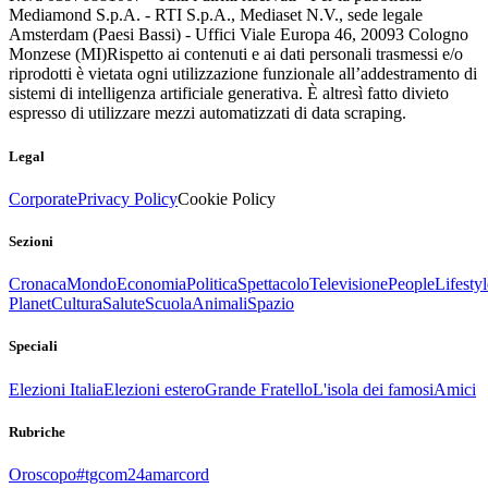
Mediamond S.p.A. - RTI S.p.A., Mediaset N.V., sede legale
Amsterdam (Paesi Bassi) - Uffici Viale Europa 46, 20093 Cologno
Monzese (MI)
Rispetto ai contenuti e ai dati personali trasmessi e/o
riprodotti è vietata ogni utilizzazione funzionale all’addestramento di
sistemi di intelligenza artificiale generativa. È altresì fatto divieto
espresso di utilizzare mezzi automatizzati di data scraping.
Legal
Corporate
Privacy Policy
Cookie Policy
Sezioni
Cronaca
Mondo
Economia
Politica
Spettacolo
Televisione
People
Lifestyl
Planet
Cultura
Salute
Scuola
Animali
Spazio
Speciali
Elezioni Italia
Elezioni estero
Grande Fratello
L'isola dei famosi
Amici
Rubriche
Oroscopo
#tgcom24amarcord