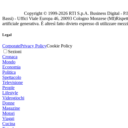
Copyright © 1999-
2026
RTI S.p.A. Business Digital - P.I
Bassi) - Uffici Viale Europa 46, 20093 Cologno Monzese (MI)
Rispett
artificiale generativa. È altresì fatto divieto espresso di utilizzare mez
Legal
Corporate
Privacy Policy
Cookie Policy
Sezioni
Cronaca
Mondo
Economia
Politica
Spettacolo
Televisione
People
Lifestyle
Videogiochi
Donne
Magazine
Motori
Viaggi
Cucina