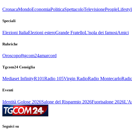
Cronaca
Mondo
Economia
Politica
Spettacolo
Televisione
People
Lifestyl
Speciali
Elezioni Italia
Elezioni estero
Grande Fratello
L'isola dei famosi
Amici
Rubriche
Oroscopo
#tgcom24amarcord
Tgcom24 Consiglia
Mediaset Infinity
R101
Radio 105
Virgin Radio
Radio Montecarlo
Radio
Eventi
Identità Golose 2026
Salone del Risparmio 2026
Fuorisalone 2026
L'Ar
Seguici su