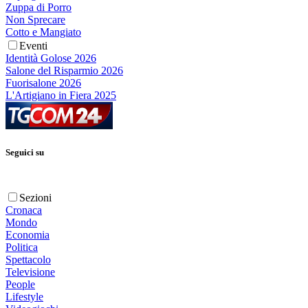
Zuppa di Porro
Non Sprecare
Cotto e Mangiato
Eventi
Identità Golose 2026
Salone del Risparmio 2026
Fuorisalone 2026
L'Artigiano in Fiera 2025
Seguici su
Sezioni
Cronaca
Mondo
Economia
Politica
Spettacolo
Televisione
People
Lifestyle