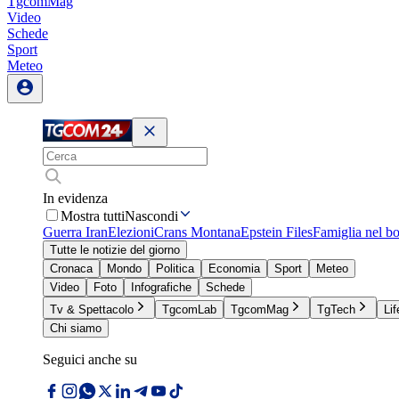
TgcomMag
Video
Schede
Sport
Meteo
In evidenza
Mostra tutti
Nascondi
Guerra Iran
Elezioni
Crans Montana
Epstein Files
Famiglia nel b
Tutte le notizie del giorno
Cronaca
Mondo
Politica
Economia
Sport
Meteo
Video
Foto
Infografiche
Schede
Tv & Spettacolo
TgcomLab
TgcomMag
TgTech
Lif
Chi siamo
Seguici anche su