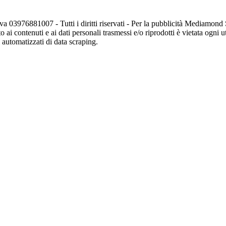
va 03976881007 - Tutti i diritti riservati - Per la pubblicità Mediamon
o ai contenuti e ai dati personali trasmessi e/o riprodotti è vietata ogni 
zi automatizzati di data scraping.