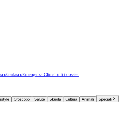
osco
Garlasco
Emergenza Clima
Tutti i dossier
estyle
Oroscopo
Salute
Skuola
Cultura
Animali
Speciali