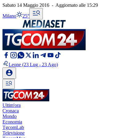
Sabato 14 Maggio 2016
-
Aggiornato alle
15:29
Milano
25°
Leone
(23 Lug - 23 Ago)
Ultim'ora
Cronaca
Mondo
Economia
TgcomLab
Televisione