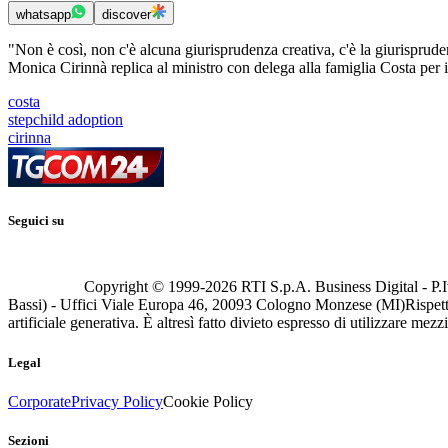
whatsapp
discover
"Non è così, non c'è alcuna giurisprudenza creativa, c'è la giurispruden
Monica Cirinnà replica al ministro con delega alla famiglia Costa per il
costa
stepchild adoption
cirinna
Seguici su
Copyright © 1999-
2026
RTI S.p.A. Business Digital - P.I
Bassi) - Uffici Viale Europa 46, 20093 Cologno Monzese (MI)
Rispett
artificiale generativa. È altresì fatto divieto espresso di utilizzare mez
Legal
Corporate
Privacy Policy
Cookie Policy
Sezioni