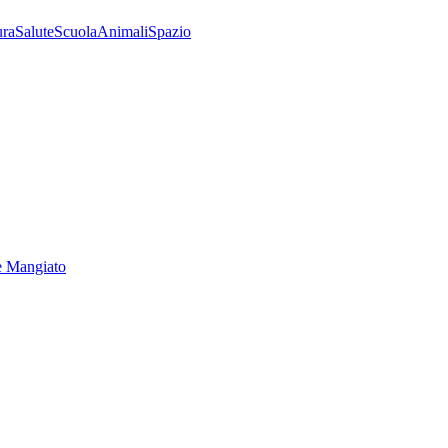
ura
Salute
Scuola
Animali
Spazio
e Mangiato