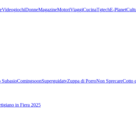
e
Videogiochi
Donne
Magazine
Motori
Viaggi
Cucina
Tgtech
E-Planet
Cult
 Subasio
Comingsoon
Superguidatv
Zuppa di Porro
Non Sprecare
Cotto 
tigiano in Fiera 2025