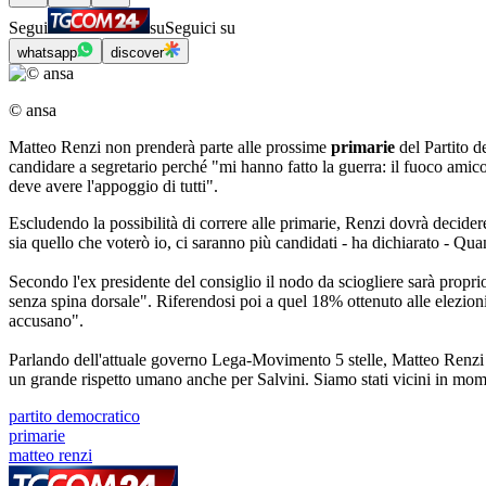
Segui
su
Seguici su
whatsapp
discover
© ansa
Matteo Renzi non prenderà parte alle prossime
primarie
del Partito d
candidare a segretario perché "mi hanno fatto la guerra: il fuoco amic
deve avere l'appoggio di tutti".
Escludendo la possibilità di correre alle primarie, Renzi dovrà decider
sia quello che voterò io, ci saranno più candidati - ha dichiarato - Qu
Secondo l'ex presidente del consiglio il nodo da sciogliere sarà proprio
senza spina dorsale". Riferendosi poi a quel 18% ottenuto alle elezioni 
accusano".
Parlando dell'attuale governo Lega-Movimento 5 stelle, Matteo Renzi 
un grande rispetto umano anche per Salvini. Siamo stati vicini in mom
partito democratico
primarie
matteo renzi