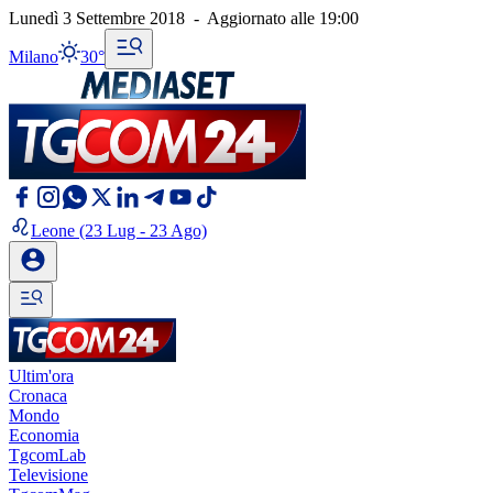
Lunedì 3 Settembre 2018
-
Aggiornato alle
19:00
Milano
30°
Leone
(23 Lug - 23 Ago)
Ultim'ora
Cronaca
Mondo
Economia
TgcomLab
Televisione