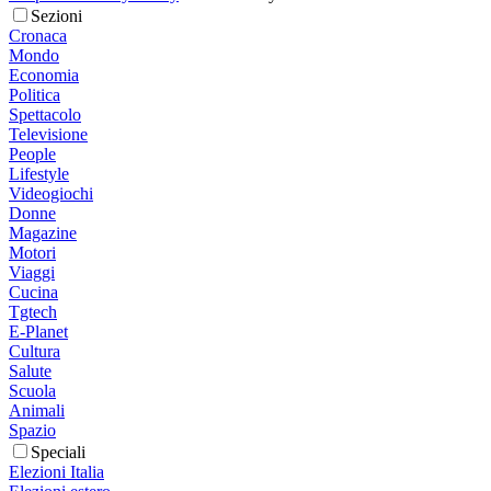
Sezioni
Cronaca
Mondo
Economia
Politica
Spettacolo
Televisione
People
Lifestyle
Videogiochi
Donne
Magazine
Motori
Viaggi
Cucina
Tgtech
E-Planet
Cultura
Salute
Scuola
Animali
Spazio
Speciali
Elezioni Italia