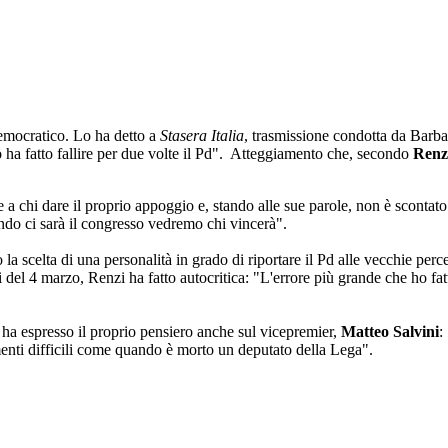
emocratico. Lo ha detto a
Stasera Italia
, trasmissione condotta da Barba
o ha fatto fallire per due volte il Pd". Atteggiamento che, secondo
Renz
e a chi dare il proprio appoggio e, stando alle sue parole, non è scontato
ando ci sarà il congresso vedremo chi vincerà".
 la scelta di una personalità in grado di riportare il Pd alle vecchie pe
del 4 marzo, Renzi ha fatto autocritica: "L'errore più grande che ho fatto
ha espresso il proprio pensiero anche sul vicepremier,
Matteo Salvini
:
enti difficili come quando è morto un deputato della Lega".