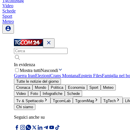
TgcomMag
Video
Schede
Sport
Meteo
In evidenza
Mostra tutti
Nascondi
Guerra Iran
Elezioni
Crans Montana
Epstein Files
Famiglia nel b
Tutte le notizie del giorno
Cronaca
Mondo
Politica
Economia
Sport
Meteo
Video
Foto
Infografiche
Schede
Tv & Spettacolo
TgcomLab
TgcomMag
TgTech
Lif
Chi siamo
Seguici anche su