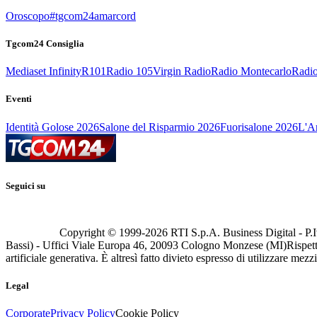
Oroscopo
#tgcom24amarcord
Tgcom24 Consiglia
Mediaset Infinity
R101
Radio 105
Virgin Radio
Radio Montecarlo
Radio
Eventi
Identità Golose 2026
Salone del Risparmio 2026
Fuorisalone 2026
L'Ar
Seguici su
Copyright © 1999-
2026
RTI S.p.A. Business Digital - P.I
Bassi) - Uffici Viale Europa 46, 20093 Cologno Monzese (MI)
Rispett
artificiale generativa. È altresì fatto divieto espresso di utilizzare mez
Legal
Corporate
Privacy Policy
Cookie Policy