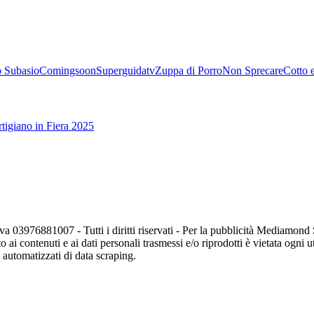
 Subasio
Comingsoon
Superguidatv
Zuppa di Porro
Non Sprecare
Cotto 
tigiano in Fiera 2025
va 03976881007 - Tutti i diritti riservati - Per la pubblicità Mediamon
o ai contenuti e ai dati personali trasmessi e/o riprodotti è vietata ogni 
zi automatizzati di data scraping.