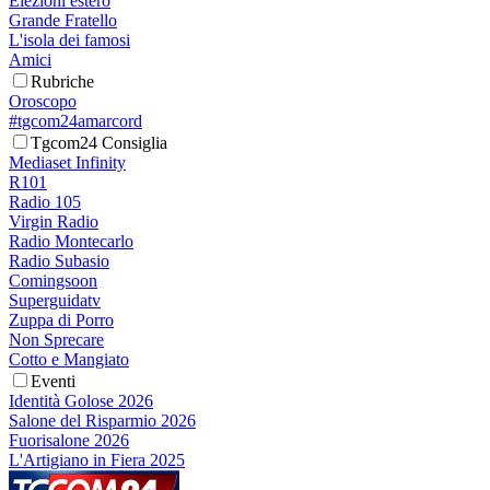
Elezioni estero
Grande Fratello
L'isola dei famosi
Amici
Rubriche
Oroscopo
#tgcom24amarcord
Tgcom24 Consiglia
Mediaset Infinity
R101
Radio 105
Virgin Radio
Radio Montecarlo
Radio Subasio
Comingsoon
Superguidatv
Zuppa di Porro
Non Sprecare
Cotto e Mangiato
Eventi
Identità Golose 2026
Salone del Risparmio 2026
Fuorisalone 2026
L'Artigiano in Fiera 2025