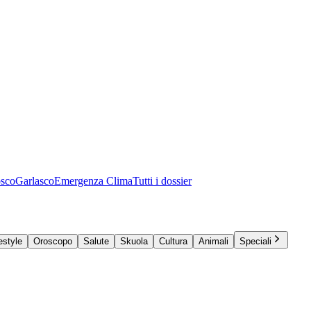
osco
Garlasco
Emergenza Clima
Tutti i dossier
estyle
Oroscopo
Salute
Skuola
Cultura
Animali
Speciali