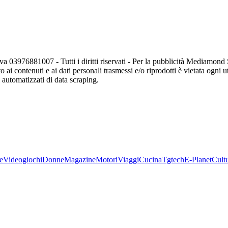
va 03976881007 - Tutti i diritti riservati - Per la pubblicità Mediamon
o ai contenuti e ai dati personali trasmessi e/o riprodotti è vietata ogni 
zi automatizzati di data scraping.
e
Videogiochi
Donne
Magazine
Motori
Viaggi
Cucina
Tgtech
E-Planet
Cult