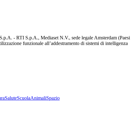
d S.p.A. - RTI S.p.A., Mediaset N.V., sede legale Amsterdam (Paesi
utilizzazione funzionale all’addestramento di sistemi di intelligenza
ura
Salute
Scuola
Animali
Spazio