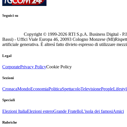
Seguici su
Copyright © 1999-
2026
RTI S.p.A. Business Digital - P.I
Bassi) - Uffici Viale Europa 46, 20093 Cologno Monzese (MI)
Rispett
artificiale generativa. È altresì fatto divieto espresso di utilizzare mez
Legal
Corporate
Privacy Policy
Cookie Policy
Sezioni
Cronaca
Mondo
Economia
Politica
Spettacolo
Televisione
People
Lifestyl
Speciali
Elezioni Italia
Elezioni estero
Grande Fratello
L'isola dei famosi
Amici
Rubriche