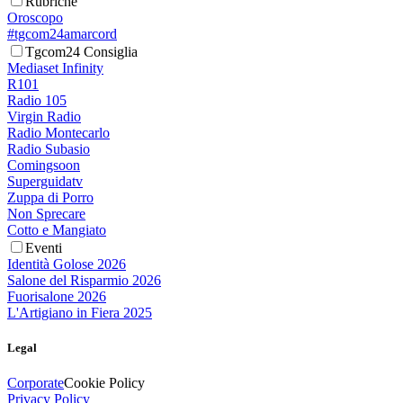
Rubriche
Oroscopo
#tgcom24amarcord
Tgcom24 Consiglia
Mediaset Infinity
R101
Radio 105
Virgin Radio
Radio Montecarlo
Radio Subasio
Comingsoon
Superguidatv
Zuppa di Porro
Non Sprecare
Cotto e Mangiato
Eventi
Identità Golose 2026
Salone del Risparmio 2026
Fuorisalone 2026
L'Artigiano in Fiera 2025
Legal
Corporate
Cookie Policy
Privacy Policy