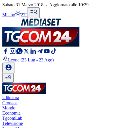
Sabato 31 Marzo 2018
-
Aggiornato alle
10:29
Milano
27°
Leone
(23 Lug - 23 Ago)
Ultim'ora
Cronaca
Mondo
Economia
TgcomLab
Televisione