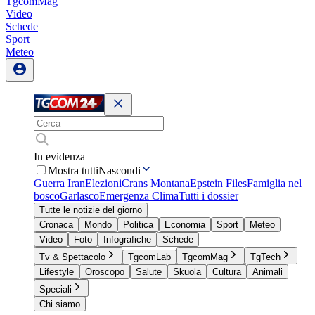
TgcomMag
Video
Schede
Sport
Meteo
In evidenza
Mostra tutti
Nascondi
Guerra Iran
Elezioni
Crans Montana
Epstein Files
Famiglia nel
bosco
Garlasco
Emergenza Clima
Tutti i dossier
Tutte le notizie del giorno
Cronaca
Mondo
Politica
Economia
Sport
Meteo
Video
Foto
Infografiche
Schede
Tv & Spettacolo
TgcomLab
TgcomMag
TgTech
Lifestyle
Oroscopo
Salute
Skuola
Cultura
Animali
Speciali
Chi siamo