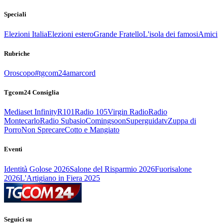
Speciali
Elezioni Italia
Elezioni estero
Grande Fratello
L'isola dei famosi
Amici
Rubriche
Oroscopo
#tgcom24amarcord
Tgcom24 Consiglia
Mediaset Infinity
R101
Radio 105
Virgin Radio
Radio
Montecarlo
Radio Subasio
Comingsoon
Superguidatv
Zuppa di
Porro
Non Sprecare
Cotto e Mangiato
Eventi
Identità Golose 2026
Salone del Risparmio 2026
Fuorisalone
2026
L'Artigiano in Fiera 2025
Seguici su