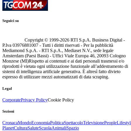
Seguici su
Copyright © 1999-
2026
RTI S.p.A. Business Digital -
P.Iva 03976881007 - Tutti i diritti riservati - Per la pubblicità
Mediamond S.p.A. - RTI S.p.A., Mediaset N.V., sede legale
Amsterdam (Paesi Bassi) - Uffici Viale Europa 46, 20093 Cologno
Monzese (MI)
Rispetto ai contenuti e ai dati personali trasmessi e/o
riprodotti è vietata ogni utilizzazione funzionale all’addestramento di
sistemi di intelligenza artificiale generativa. È altresì fatto divieto
espresso di utilizzare mezzi automatizzati di data scraping.
Legal
Corporate
Privacy Policy
Cookie Policy
Sezioni
Cronaca
Mondo
Economia
Politica
Spettacolo
Televisione
People
Lifestyl
Planet
Cultura
Salute
Scuola
Animali
Spazio