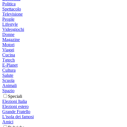
Politica
Spettacolo
Televisione
People
Lifestyle
Videogiochi
Donne
Magazine
Motori
Viaggi
Cucina
Tgtech
E-Planet
Cultura
Salute
Scuola
Animali
Spazio
Speciali
Elezioni Italia
Elezioni estero
Grande Fratello
L'isola dei famosi
Amici