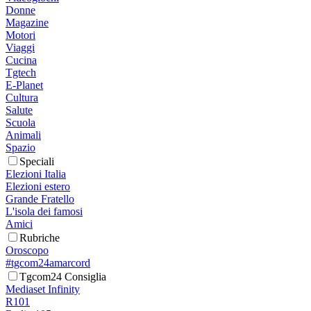
Donne
Magazine
Motori
Viaggi
Cucina
Tgtech
E-Planet
Cultura
Salute
Scuola
Animali
Spazio
Speciali
Elezioni Italia
Elezioni estero
Grande Fratello
L'isola dei famosi
Amici
Rubriche
Oroscopo
#tgcom24amarcord
Tgcom24 Consiglia
Mediaset Infinity
R101