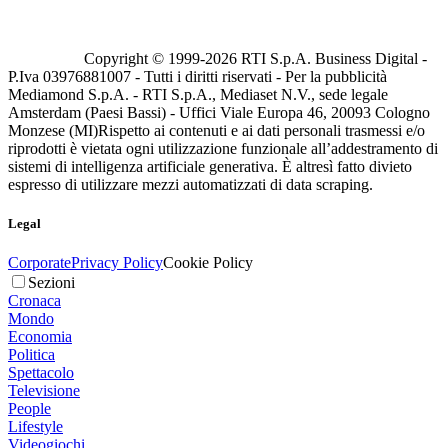
Copyright © 1999-
2026
RTI S.p.A. Business Digital -
P.Iva 03976881007 - Tutti i diritti riservati - Per la pubblicità
Mediamond S.p.A. - RTI S.p.A., Mediaset N.V., sede legale
Amsterdam (Paesi Bassi) - Uffici Viale Europa 46, 20093 Cologno
Monzese (MI)
Rispetto ai contenuti e ai dati personali trasmessi e/o
riprodotti è vietata ogni utilizzazione funzionale all’addestramento di
sistemi di intelligenza artificiale generativa. È altresì fatto divieto
espresso di utilizzare mezzi automatizzati di data scraping.
Legal
Corporate
Privacy Policy
Cookie Policy
Sezioni
Cronaca
Mondo
Economia
Politica
Spettacolo
Televisione
People
Lifestyle
Videogiochi