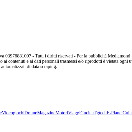
va 03976881007 - Tutti i diritti riservati - Per la pubblicità Mediamon
o ai contenuti e ai dati personali trasmessi e/o riprodotti è vietata ogni 
zi automatizzati di data scraping.
e
Videogiochi
Donne
Magazine
Motori
Viaggi
Cucina
Tgtech
E-Planet
Cult