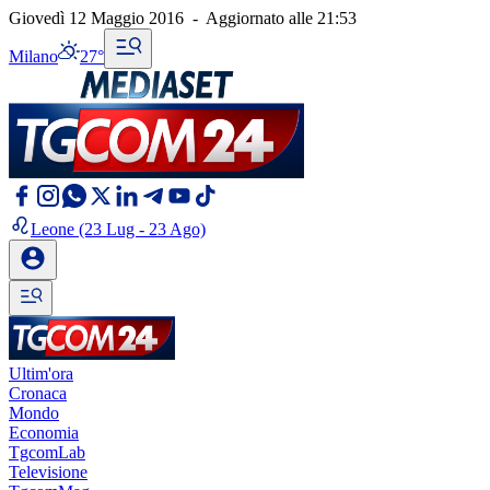
Giovedì 12 Maggio 2016
-
Aggiornato alle
21:53
Milano
27°
Leone
(23 Lug - 23 Ago)
Ultim'ora
Cronaca
Mondo
Economia
TgcomLab
Televisione