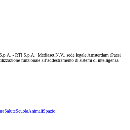
d S.p.A. - RTI S.p.A., Mediaset N.V., sede legale Amsterdam (Paesi
utilizzazione funzionale all’addestramento di sistemi di intelligenza
ura
Salute
Scuola
Animali
Spazio