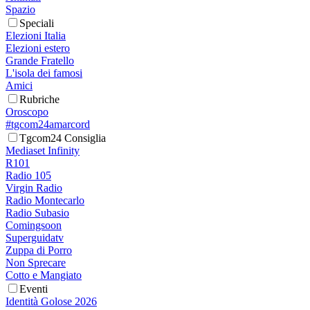
Spazio
Speciali
Elezioni Italia
Elezioni estero
Grande Fratello
L'isola dei famosi
Amici
Rubriche
Oroscopo
#tgcom24amarcord
Tgcom24 Consiglia
Mediaset Infinity
R101
Radio 105
Virgin Radio
Radio Montecarlo
Radio Subasio
Comingsoon
Superguidatv
Zuppa di Porro
Non Sprecare
Cotto e Mangiato
Eventi
Identità Golose 2026