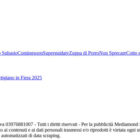
 Subasio
Comingsoon
Superguidatv
Zuppa di Porro
Non Sprecare
Cotto 
tigiano in Fiera 2025
va 03976881007 - Tutti i diritti riservati - Per la pubblicità Mediamon
o ai contenuti e ai dati personali trasmessi e/o riprodotti è vietata ogni 
zi automatizzati di data scraping.