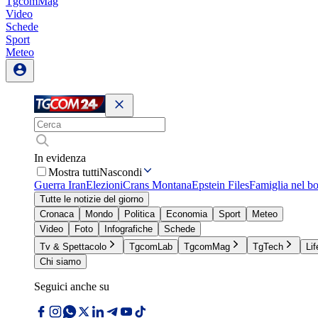
TgcomMag
Video
Schede
Sport
Meteo
In evidenza
Mostra tutti
Nascondi
Guerra Iran
Elezioni
Crans Montana
Epstein Files
Famiglia nel b
Tutte le notizie del giorno
Cronaca
Mondo
Politica
Economia
Sport
Meteo
Video
Foto
Infografiche
Schede
Tv & Spettacolo
TgcomLab
TgcomMag
TgTech
Lif
Chi siamo
Seguici anche su