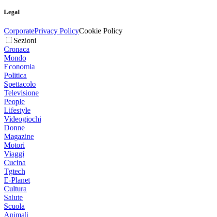
Legal
Corporate
Privacy Policy
Cookie Policy
Sezioni
Cronaca
Mondo
Economia
Politica
Spettacolo
Televisione
People
Lifestyle
Videogiochi
Donne
Magazine
Motori
Viaggi
Cucina
Tgtech
E-Planet
Cultura
Salute
Scuola
Animali