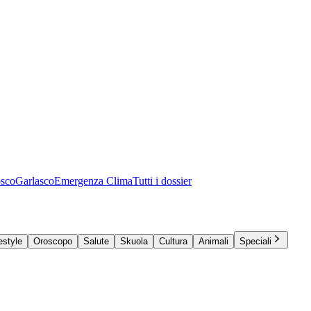
osco
Garlasco
Emergenza Clima
Tutti i dossier
estyle
Oroscopo
Salute
Skuola
Cultura
Animali
Speciali