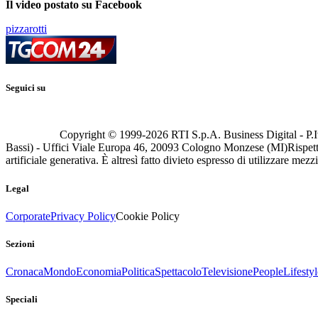
Il video postato su Facebook
pizzarotti
Seguici su
Copyright © 1999-
2026
RTI S.p.A. Business Digital - P.I
Bassi) - Uffici Viale Europa 46, 20093 Cologno Monzese (MI)
Rispett
artificiale generativa. È altresì fatto divieto espresso di utilizzare mez
Legal
Corporate
Privacy Policy
Cookie Policy
Sezioni
Cronaca
Mondo
Economia
Politica
Spettacolo
Televisione
People
Lifestyl
Speciali