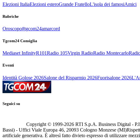
Elezioni Italia
Elezioni estero
Grande Fratello
L'isola dei famosi
Amici
Rubriche
Oroscopo
#tgcom24amarcord
Tgcom24 Consiglia
Mediaset Infinity
R101
Radio 105
Virgin Radio
Radio Montecarlo
Radio
Eventi
Identità Golose 2026
Salone del Risparmio 2026
Fuorisalone 2026
L'Ar
Seguici su
Copyright © 1999-
2026
RTI S.p.A. Business Digital - P.I
Bassi) - Uffici Viale Europa 46, 20093 Cologno Monzese (MI)
Rispett
artificiale generativa. È altresì fatto divieto espresso di utilizzare mez