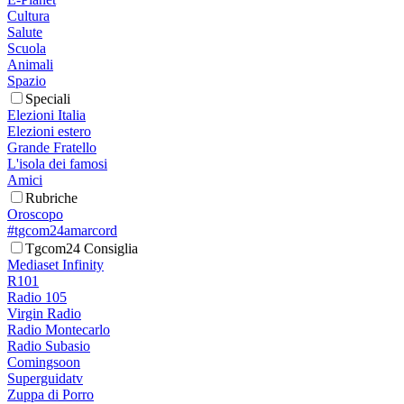
Cultura
Salute
Scuola
Animali
Spazio
Speciali
Elezioni Italia
Elezioni estero
Grande Fratello
L'isola dei famosi
Amici
Rubriche
Oroscopo
#tgcom24amarcord
Tgcom24 Consiglia
Mediaset Infinity
R101
Radio 105
Virgin Radio
Radio Montecarlo
Radio Subasio
Comingsoon
Superguidatv
Zuppa di Porro