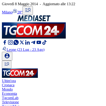
Giovedì 8 Maggio 2014
-
Aggiornato alle
13:22
Milano
28°
Leone
(23 Lug - 23 Ago)
Ultim'ora
Cronaca
Mondo
Economia
TgcomLab
Televisione