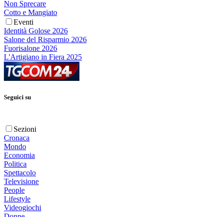
Non Sprecare
Cotto e Mangiato
Eventi
Identità Golose 2026
Salone del Risparmio 2026
Fuorisalone 2026
L'Artigiano in Fiera 2025
Seguici su
Sezioni
Cronaca
Mondo
Economia
Politica
Spettacolo
Televisione
People
Lifestyle
Videogiochi
Donne