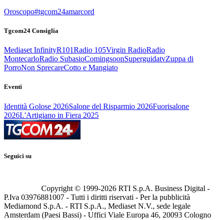
Oroscopo
#tgcom24amarcord
Tgcom24 Consiglia
Mediaset Infinity
R101
Radio 105
Virgin Radio
Radio
Montecarlo
Radio Subasio
Comingsoon
Superguidatv
Zuppa di
Porro
Non Sprecare
Cotto e Mangiato
Eventi
Identità Golose 2026
Salone del Risparmio 2026
Fuorisalone
2026
L'Artigiano in Fiera 2025
Seguici su
Copyright © 1999-
2026
RTI S.p.A. Business Digital -
P.Iva 03976881007 - Tutti i diritti riservati - Per la pubblicità
Mediamond S.p.A. - RTI S.p.A., Mediaset N.V., sede legale
Amsterdam (Paesi Bassi) - Uffici Viale Europa 46, 20093 Cologno