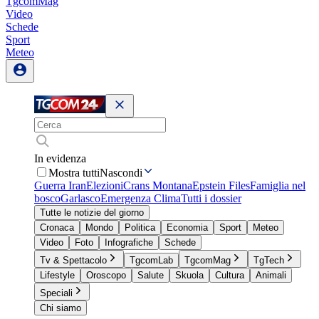
TgcomMag
Video
Schede
Sport
Meteo
In evidenza
Mostra tutti
Nascondi
Guerra Iran
Elezioni
Crans Montana
Epstein Files
Famiglia nel
bosco
Garlasco
Emergenza Clima
Tutti i dossier
Tutte le notizie del giorno
Cronaca
Mondo
Politica
Economia
Sport
Meteo
Video
Foto
Infografiche
Schede
Tv & Spettacolo
TgcomLab
TgcomMag
TgTech
Lifestyle
Oroscopo
Salute
Skuola
Cultura
Animali
Speciali
Chi siamo