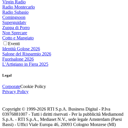
Virgin Radio
Radio Montecarlo
Radio Subasio
Comingsoon
Superguidatv
Zuppa di Porro
Non Sprecare
Cotto e Mangiato
Eventi
Identità Golose 2026
Salone del Risparmio 2026
Fuorisalone 2026
L'Artigiano in Fiera 2025
Legal
Corporate
Cookie Policy
Privacy Policy
Copyright © 1999-
2026
RTI S.p.A. Business Digital - P.Iva
03976881007 - Tutti i diritti riservati - Per la pubblicità Mediamond
S.p.A. - RTI S.p.A., Mediaset N.V., sede legale Amsterdam (Paesi
Bassi) - Uffici Viale Europa 46, 20093 Cologno Monzese (MI)