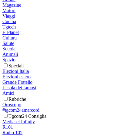
Magazine
Motori
Viaggi
Cucina
Tgtech
E-Planet
Cultura
Salute
Scuola
Animali
Spazio
Speciali
Elezioni Italia
Elezioni estero
Grande Fratello
L'isola dei famosi
Amici
Rubriche
Oroscopo
#tgcom24amarcord
Tgcom24 Consiglia
Mediaset Infinity
R101
Radio 105