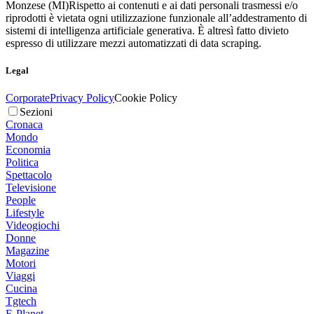
Monzese (MI)
Rispetto ai contenuti e ai dati personali trasmessi e/o
riprodotti è vietata ogni utilizzazione funzionale all’addestramento di
sistemi di intelligenza artificiale generativa. È altresì fatto divieto
espresso di utilizzare mezzi automatizzati di data scraping.
Legal
Corporate
Privacy Policy
Cookie Policy
Sezioni
Cronaca
Mondo
Economia
Politica
Spettacolo
Televisione
People
Lifestyle
Videogiochi
Donne
Magazine
Motori
Viaggi
Cucina
Tgtech
E-Planet