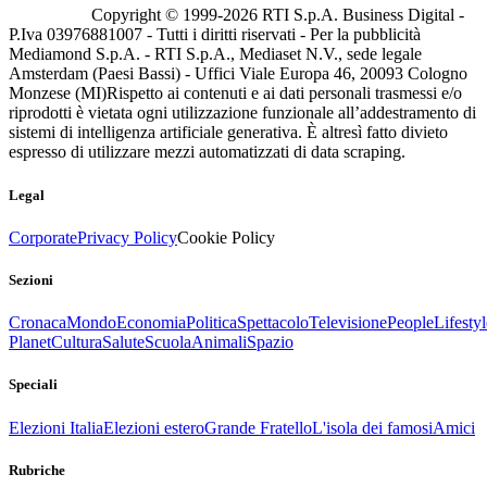
Copyright © 1999-
2026
RTI S.p.A. Business Digital -
P.Iva 03976881007 - Tutti i diritti riservati - Per la pubblicità
Mediamond S.p.A. - RTI S.p.A., Mediaset N.V., sede legale
Amsterdam (Paesi Bassi) - Uffici Viale Europa 46, 20093 Cologno
Monzese (MI)
Rispetto ai contenuti e ai dati personali trasmessi e/o
riprodotti è vietata ogni utilizzazione funzionale all’addestramento di
sistemi di intelligenza artificiale generativa. È altresì fatto divieto
espresso di utilizzare mezzi automatizzati di data scraping.
Legal
Corporate
Privacy Policy
Cookie Policy
Sezioni
Cronaca
Mondo
Economia
Politica
Spettacolo
Televisione
People
Lifestyl
Planet
Cultura
Salute
Scuola
Animali
Spazio
Speciali
Elezioni Italia
Elezioni estero
Grande Fratello
L'isola dei famosi
Amici
Rubriche