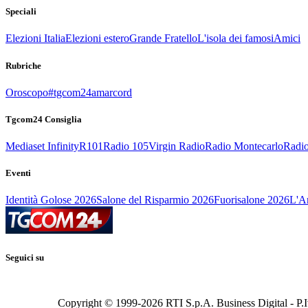
Speciali
Elezioni Italia
Elezioni estero
Grande Fratello
L'isola dei famosi
Amici
Rubriche
Oroscopo
#tgcom24amarcord
Tgcom24 Consiglia
Mediaset Infinity
R101
Radio 105
Virgin Radio
Radio Montecarlo
Radio
Eventi
Identità Golose 2026
Salone del Risparmio 2026
Fuorisalone 2026
L'Ar
Seguici su
Copyright © 1999-
2026
RTI S.p.A. Business Digital - P.I