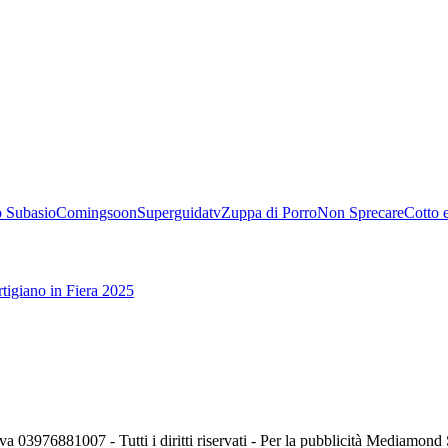
 Subasio
Comingsoon
Superguidatv
Zuppa di Porro
Non Sprecare
Cotto 
tigiano in Fiera 2025
va 03976881007 - Tutti i diritti riservati - Per la pubblicità Mediamon