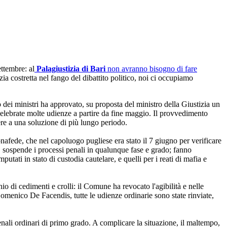
ettembre: al
Palagiustizia di Bari
non avranno bisogno di fare
ia costretta nel fango del dibattito politico, noi ci occupiamo
io dei ministri ha approvato, su proposta del ministro della Giustizia un
o celebrate molte udienze a partire da fine maggio. Il provvedimento
ere a una soluzione di più lungo periodo.
afede, che nel capoluogo pugliese era stato il 7 giugno per verificare
, sospende i processi penali in qualunque fase e grado; fanno
tati in stato di custodia cautelare, e quelli per i reati di mafia e
hio di cedimenti e crolli: il Comune ha revocato l'agibilità e nelle
 Domenico De Facendis, tutte le udienze ordinarie sono state rinviate,
penali ordinari di primo grado. A complicare la situazione, il maltempo,