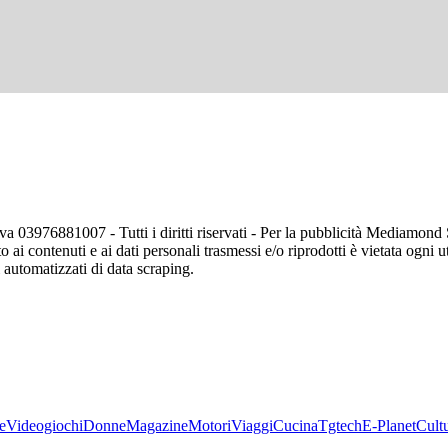
va 03976881007 - Tutti i diritti riservati - Per la pubblicità Mediamon
o ai contenuti e ai dati personali trasmessi e/o riprodotti è vietata ogni 
zi automatizzati di data scraping.
e
Videogiochi
Donne
Magazine
Motori
Viaggi
Cucina
Tgtech
E-Planet
Cult