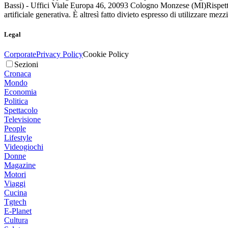
Bassi) - Uffici Viale Europa 46, 20093 Cologno Monzese (MI)
Rispett
artificiale generativa. È altresì fatto divieto espresso di utilizzare mez
Legal
Corporate
Privacy Policy
Cookie Policy
Sezioni
Cronaca
Mondo
Economia
Politica
Spettacolo
Televisione
People
Lifestyle
Videogiochi
Donne
Magazine
Motori
Viaggi
Cucina
Tgtech
E-Planet
Cultura