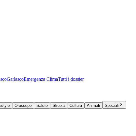
osco
Garlasco
Emergenza Clima
Tutti i dossier
estyle
Oroscopo
Salute
Skuola
Cultura
Animali
Speciali