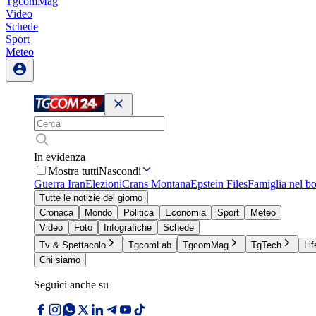
TgcomMag
Video
Schede
Sport
Meteo
In evidenza
Mostra tutti
Nascondi
Guerra Iran
Elezioni
Crans Montana
Epstein Files
Famiglia nel b
Tutte le notizie del giorno
Cronaca
Mondo
Politica
Economia
Sport
Meteo
Video
Foto
Infografiche
Schede
Tv & Spettacolo
TgcomLab
TgcomMag
TgTech
Lif
Chi siamo
Seguici anche su