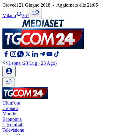
Giovedì 21 Giugno 2018
-
Aggiornato alle
21:05
Milano
26°
Leone
(23 Lug - 23 Ago)
Ultim'ora
Cronaca
Mondo
Economia
TgcomLab
Televisione