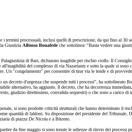
 termini processuali, inclusi quelli di prescrizione, da qui fino al 30 s
lla Giustizia
Alfonso Bonafede
che sottolinea: "Basta vedere una giustiz
Palagiustizia di Bari, dichiarato inagibile per rischio crollo. Il Consigl
te all'inagibilità del complesso di via Nazariantz e sotto la quale si son
re. Un "congelamento" per consentire di tirar via le tende e di provved
n decreto d'urgenza che sospende tutti i processi", ha sottolineato Bon
stabile alternativo, ha aggiunto. Il decreto, che ha decorrenza immediata
to, giudizio direttissimo, convalida sequestri) o che sono a carico di impu
enale, si sono prodotte criticità strutturali che hanno determinato il risc
enorme quantità di faldoni. Su disposizione del presidente del Tribunale,
iziaria di piazza De Nicola e a Bitonto.
a partire da fine maggio si sono tenute le udienze di rinvio dei processi 