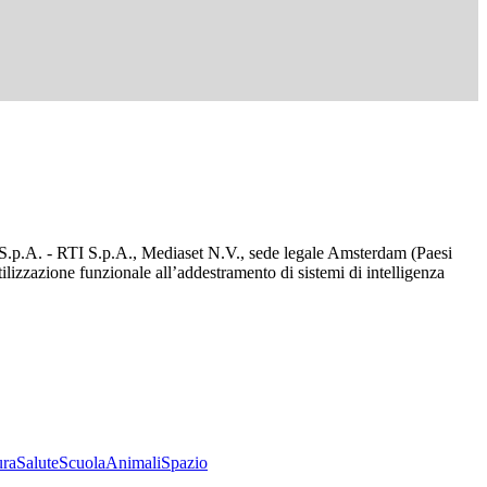
d S.p.A. - RTI S.p.A., Mediaset N.V., sede legale Amsterdam (Paesi
utilizzazione funzionale all’addestramento di sistemi di intelligenza
ura
Salute
Scuola
Animali
Spazio