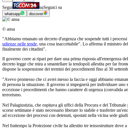
Segui
su
Seguici su
whatsapp
discover
© ansa
"Abbiamo emanato un decreto d'urgenza che sospende tutti i processi e i
udienze nelle tende
, una cosa inaccettabile". Lo afferma il ministro de
finalmente dei cittadini".
Il governo corre ai ripari per dare una prima risposta all'emergenza del 
decreto legge che mira a smantellare la tendopoli allestita per far fron
dispone la sospensione dei termini dei procedimenti fino al 30 settemb
"Avevo promesso che ci avrei messo la faccia e oggi abbiamo emanato u
di persona la situazione. Il governo si impegnerà per individuare uno 
eccezione i procedimenti che hanno carattere di urgenza (convalida arres
terrorismo.
Nel Palagiustizia, che ospitava gli uffici della Procura e del Tribunale p
scorse settimane è stato necessario liberare lo stabile e trasferire un'
ad eccezione dei processi con detenuti, spostati nella vicina sede giud
Nel frattempo la Protezione civile ha allestito tre tensostrutture dove 