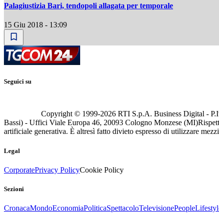
Palagiustizia Bari, tendopoli allagata per temporale
15 Giu 2018 - 13:09
Seguici su
Copyright © 1999-
2026
RTI S.p.A. Business Digital - P.I
Bassi) - Uffici Viale Europa 46, 20093 Cologno Monzese (MI)
Rispett
artificiale generativa. È altresì fatto divieto espresso di utilizzare mez
Legal
Corporate
Privacy Policy
Cookie Policy
Sezioni
Cronaca
Mondo
Economia
Politica
Spettacolo
Televisione
People
Lifestyl