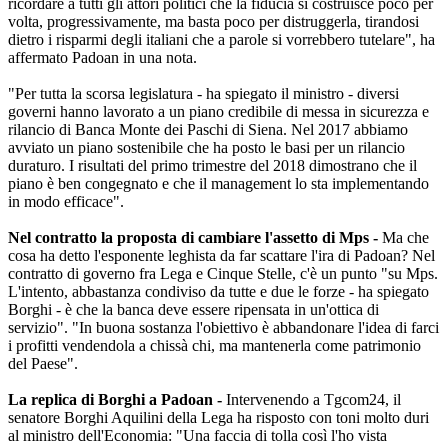
ricordare a tutti gli attori politici che la fiducia si costruisce poco per
volta, progressivamente, ma basta poco per distruggerla, tirandosi
dietro i risparmi degli italiani che a parole si vorrebbero tutelare", ha
affermato Padoan in una nota.
"Per tutta la scorsa legislatura - ha spiegato il ministro - diversi
governi hanno lavorato a un piano credibile di messa in sicurezza e
rilancio di Banca Monte dei Paschi di Siena. Nel 2017 abbiamo
avviato un piano sostenibile che ha posto le basi per un rilancio
duraturo. I risultati del primo trimestre del 2018 dimostrano che il
piano è ben congegnato e che il management lo sta implementando
in modo efficace".
Nel contratto la proposta di cambiare l'assetto di Mps -
Ma che
cosa ha detto l'esponente leghista da far scattare l'ira di Padoan? Nel
contratto di governo fra Lega e Cinque Stelle, c'è un punto "su Mps.
L'intento, abbastanza condiviso da tutte e due le forze - ha spiegato
Borghi - è che la banca deve essere ripensata in un'ottica di
servizio". "In buona sostanza l'obiettivo è abbandonare l'idea di farci
i profitti vendendola a chissà chi, ma mantenerla come patrimonio
del Paese".
La replica di Borghi a Padoan -
Intervenendo a Tgcom24, il
senatore Borghi Aquilini della Lega ha risposto con toni molto duri
al ministro dell'Economia: "​Una faccia di tolla così l'ho vista