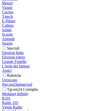
Motori
Viaggi
Cucina
Tgtech
E-Planet
Cultura
Salute
Scuola
Animali
Spazio
Speciali
Elezioni Italia
Elezioni estero
Grande Fratello
L'isola dei famosi
Amici
Rubriche
Oroscopo
#tgcom24amarcord
Tgcom24 Consiglia
Mediaset Infinity
R101
Radio 105
Virgin Radio