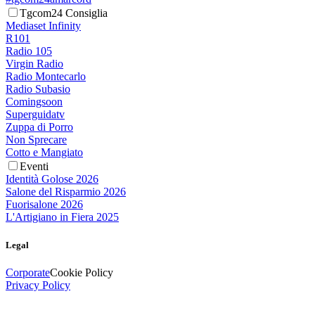
Tgcom24 Consiglia
Mediaset Infinity
R101
Radio 105
Virgin Radio
Radio Montecarlo
Radio Subasio
Comingsoon
Superguidatv
Zuppa di Porro
Non Sprecare
Cotto e Mangiato
Eventi
Identità Golose 2026
Salone del Risparmio 2026
Fuorisalone 2026
L'Artigiano in Fiera 2025
Legal
Corporate
Cookie Policy
Privacy Policy