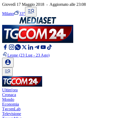
Giovedì 17 Maggio 2018
-
Aggiornato alle
23:08
Milano
33°
Leone
(23 Lug - 23 Ago)
Ultim'ora
Cronaca
Mondo
Economia
TgcomLab
Televisione