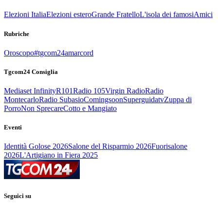
Elezioni Italia
Elezioni estero
Grande Fratello
L'isola dei famosi
Amici
Rubriche
Oroscopo
#tgcom24amarcord
Tgcom24 Consiglia
Mediaset Infinity
R101
Radio 105
Virgin Radio
Radio
Montecarlo
Radio Subasio
Comingsoon
Superguidatv
Zuppa di
Porro
Non Sprecare
Cotto e Mangiato
Eventi
Identità Golose 2026
Salone del Risparmio 2026
Fuorisalone
2026
L'Artigiano in Fiera 2025
Seguici su