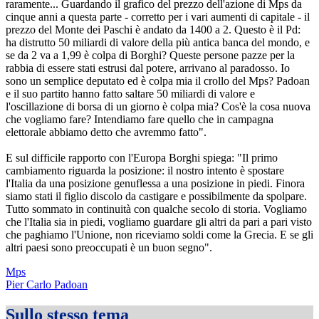
raramente... Guardando il grafico del prezzo dell'azione di Mps da
cinque anni a questa parte - corretto per i vari aumenti di capitale - il
prezzo del Monte dei Paschi è andato da 1400 a 2. Questo è il Pd:
ha distrutto 50 miliardi di valore della più antica banca del mondo, e
se da 2 va a 1,99 è colpa di Borghi? Queste persone pazze per la
rabbia di essere stati estrusi dal potere, arrivano al paradosso. Io
sono un semplice deputato ed è colpa mia il crollo del Mps? Padoan
e il suo partito hanno fatto saltare 50 miliardi di valore e
l'oscillazione di borsa di un giorno è colpa mia? Cos'è la cosa nuova
che vogliamo fare? Intendiamo fare quello che in campagna
elettorale abbiamo detto che avremmo fatto".
E sul difficile rapporto con l'Europa Borghi spiega: "Il primo
cambiamento riguarda la posizione: il nostro intento è spostare
l'Italia da una posizione genuflessa a una posizione in piedi. Finora
siamo stati il figlio discolo da castigare e possibilmente da spolpare.
Tutto sommato in continuità con qualche secolo di storia. Vogliamo
che l'Italia sia in piedi, vogliamo guardare gli altri da pari a pari visto
che paghiamo l'Unione, non riceviamo soldi come la Grecia. E se gli
altri paesi sono preoccupati è un buon segno".
Mps
Pier Carlo Padoan
Sullo stesso tema