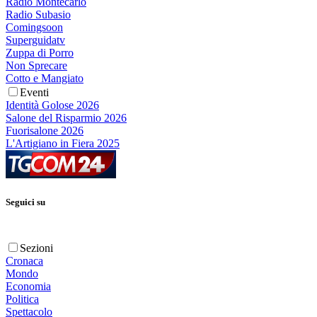
Radio Montecarlo
Radio Subasio
Comingsoon
Superguidatv
Zuppa di Porro
Non Sprecare
Cotto e Mangiato
Eventi
Identità Golose 2026
Salone del Risparmio 2026
Fuorisalone 2026
L'Artigiano in Fiera 2025
Seguici su
Sezioni
Cronaca
Mondo
Economia
Politica
Spettacolo