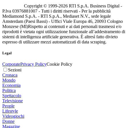
Copyright © 1999-
2026
RTI S.p.A. Business Digital -
P.Iva 03976881007 - Tutti i diritti riservati - Per la pubblicità
Mediamond S.p.A. - RTI S.p.A., Mediaset N.V., sede legale
Amsterdam (Paesi Bassi) - Uffici Viale Europa 46, 20093 Cologno
Monzese (MI)
Rispetto ai contenuti e ai dati personali trasmessi e/o
riprodotti è vietata ogni utilizzazione funzionale all’addestramento di
sistemi di intelligenza artificiale generativa. È altresì fatto divieto
espresso di utilizzare mezzi automatizzati di data scraping.
Legal
Corporate
Privacy Policy
Cookie Policy
Sezioni
Cronaca
Mondo
Economia
Politica
Spettacolo
Televisione
People
Lifestyle
Videogiochi
Donne
Magazine