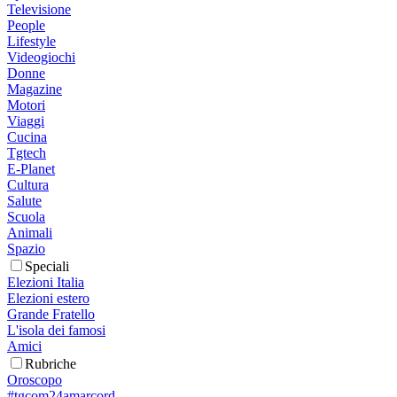
Televisione
People
Lifestyle
Videogiochi
Donne
Magazine
Motori
Viaggi
Cucina
Tgtech
E-Planet
Cultura
Salute
Scuola
Animali
Spazio
Speciali
Elezioni Italia
Elezioni estero
Grande Fratello
L'isola dei famosi
Amici
Rubriche
Oroscopo
#tgcom24amarcord