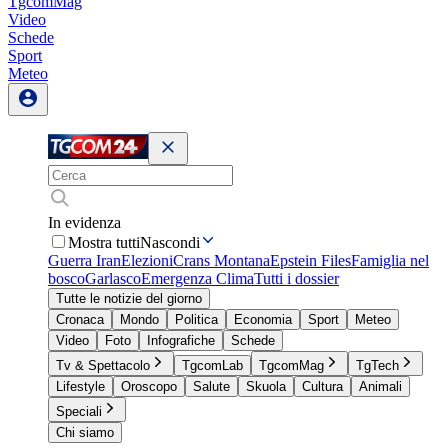
TgcomMag
Video
Schede
Sport
Meteo
In evidenza
Mostra tutti
Nascondi
Guerra Iran
Elezioni
Crans Montana
Epstein Files
Famiglia nel
bosco
Garlasco
Emergenza Clima
Tutti i dossier
Tutte le notizie del giorno
Cronaca
Mondo
Politica
Economia
Sport
Meteo
Video
Foto
Infografiche
Schede
Tv & Spettacolo
TgcomLab
TgcomMag
TgTech
Lifestyle
Oroscopo
Salute
Skuola
Cultura
Animali
Speciali
Chi siamo