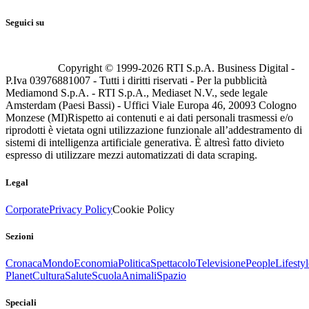
Seguici su
Copyright © 1999-
2026
RTI S.p.A. Business Digital -
P.Iva 03976881007 - Tutti i diritti riservati - Per la pubblicità
Mediamond S.p.A. - RTI S.p.A., Mediaset N.V., sede legale
Amsterdam (Paesi Bassi) - Uffici Viale Europa 46, 20093 Cologno
Monzese (MI)
Rispetto ai contenuti e ai dati personali trasmessi e/o
riprodotti è vietata ogni utilizzazione funzionale all’addestramento di
sistemi di intelligenza artificiale generativa. È altresì fatto divieto
espresso di utilizzare mezzi automatizzati di data scraping.
Legal
Corporate
Privacy Policy
Cookie Policy
Sezioni
Cronaca
Mondo
Economia
Politica
Spettacolo
Televisione
People
Lifestyl
Planet
Cultura
Salute
Scuola
Animali
Spazio
Speciali