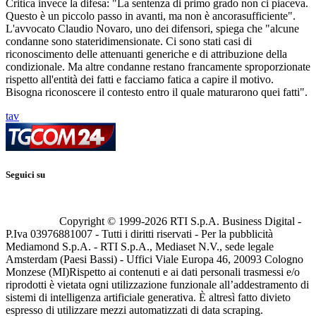
Critica invece la difesa: "La sentenza di primo grado non ci piaceva.
Questo è un piccolo passo in avanti, ma non è ancorasufficiente".
L'avvocato Claudio Novaro, uno dei difensori, spiega che "alcune
condanne sono stateridimensionate. Ci sono stati casi di
riconoscimento delle attenuanti generiche e di attribuzione della
condizionale. Ma altre condanne restano francamente sproporzionate
rispetto all'entità dei fatti e facciamo fatica a capire il motivo.
Bisogna riconoscere il contesto entro il quale maturarono quei fatti".
tav
Seguici su
Copyright © 1999-
2026
RTI S.p.A. Business Digital -
P.Iva 03976881007 - Tutti i diritti riservati - Per la pubblicità
Mediamond S.p.A. - RTI S.p.A., Mediaset N.V., sede legale
Amsterdam (Paesi Bassi) - Uffici Viale Europa 46, 20093 Cologno
Monzese (MI)
Rispetto ai contenuti e ai dati personali trasmessi e/o
riprodotti è vietata ogni utilizzazione funzionale all’addestramento di
sistemi di intelligenza artificiale generativa. È altresì fatto divieto
espresso di utilizzare mezzi automatizzati di data scraping.