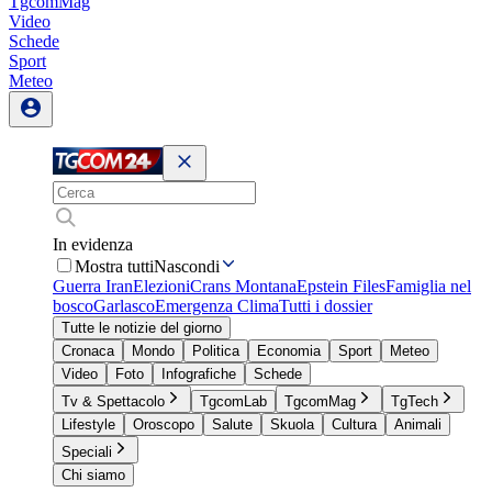
TgcomMag
Video
Schede
Sport
Meteo
In evidenza
Mostra tutti
Nascondi
Guerra Iran
Elezioni
Crans Montana
Epstein Files
Famiglia nel
bosco
Garlasco
Emergenza Clima
Tutti i dossier
Tutte le notizie del giorno
Cronaca
Mondo
Politica
Economia
Sport
Meteo
Video
Foto
Infografiche
Schede
Tv & Spettacolo
TgcomLab
TgcomMag
TgTech
Lifestyle
Oroscopo
Salute
Skuola
Cultura
Animali
Speciali
Chi siamo