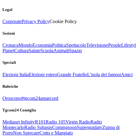
Legal
Corporate
Privacy Policy
Cookie Policy
Sezioni
Cronaca
Mondo
Economia
Politica
Spettacolo
Televisione
People
Lifestyl
Planet
Cultura
Salute
Scuola
Animali
Spazio
Speciali
Elezioni Italia
Elezioni estero
Grande Fratello
L'isola dei famosi
Amici
Rubriche
Oroscopo
#tgcom24amarcord
Tgcom24 Consiglia
Mediaset Infinity
R101
Radio 105
Virgin Radio
Radio
Montecarlo
Radio Subasio
Comingsoon
Superguidatv
Zuppa di
Porro
Non Sprecare
Cotto e Mangiato