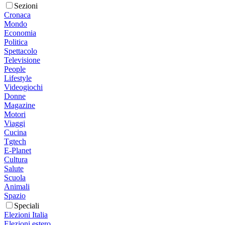
Sezioni
Cronaca
Mondo
Economia
Politica
Spettacolo
Televisione
People
Lifestyle
Videogiochi
Donne
Magazine
Motori
Viaggi
Cucina
Tgtech
E-Planet
Cultura
Salute
Scuola
Animali
Spazio
Speciali
Elezioni Italia
Elezioni estero