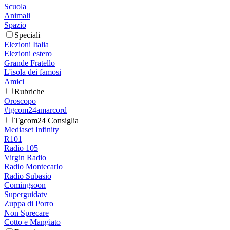
Scuola
Animali
Spazio
Speciali
Elezioni Italia
Elezioni estero
Grande Fratello
L'isola dei famosi
Amici
Rubriche
Oroscopo
#tgcom24amarcord
Tgcom24 Consiglia
Mediaset Infinity
R101
Radio 105
Virgin Radio
Radio Montecarlo
Radio Subasio
Comingsoon
Superguidatv
Zuppa di Porro
Non Sprecare
Cotto e Mangiato