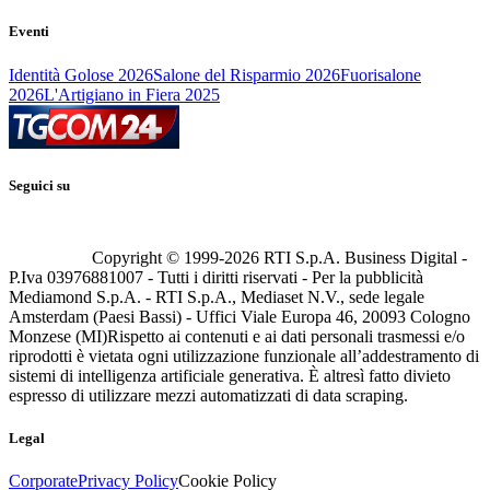
Eventi
Identità Golose 2026
Salone del Risparmio 2026
Fuorisalone
2026
L'Artigiano in Fiera 2025
Seguici su
Copyright © 1999-
2026
RTI S.p.A. Business Digital -
P.Iva 03976881007 - Tutti i diritti riservati - Per la pubblicità
Mediamond S.p.A. - RTI S.p.A., Mediaset N.V., sede legale
Amsterdam (Paesi Bassi) - Uffici Viale Europa 46, 20093 Cologno
Monzese (MI)
Rispetto ai contenuti e ai dati personali trasmessi e/o
riprodotti è vietata ogni utilizzazione funzionale all’addestramento di
sistemi di intelligenza artificiale generativa. È altresì fatto divieto
espresso di utilizzare mezzi automatizzati di data scraping.
Legal
Corporate
Privacy Policy
Cookie Policy