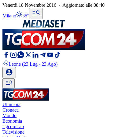
Venerdì 18 Novembre 2016
-
Aggiornato alle
08:40
Milano
35°
Leone
(23 Lug - 23 Ago)
Ultim'ora
Cronaca
Mondo
Economia
TgcomLab
Televisione