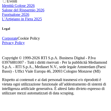
Eventi
Identità Golose 2026
Salone del Risparmio 2026
Fuorisalone 2026
L'Artigiano in Fiera 2025
Legal
Corporate
Cookie Policy
Privacy Policy
Copyright © 1999-
2026
RTI S.p.A. Business Digital - P.Iva
03976881007 - Tutti i diritti riservati - Per la pubblicità Mediamond
S.p.A. - RTI S.p.A., Mediaset N.V., sede legale Amsterdam (Paesi
Bassi) - Uffici Viale Europa 46, 20093 Cologno Monzese (MI)
Rispetto ai contenuti e ai dati personali trasmessi e/o riprodotti è
vietata ogni utilizzazione funzionale all’addestramento di sistemi di
intelligenza artificiale generativa. È altresì fatto divieto espresso di
utilizzare mezzi automatizzati di data scraping.