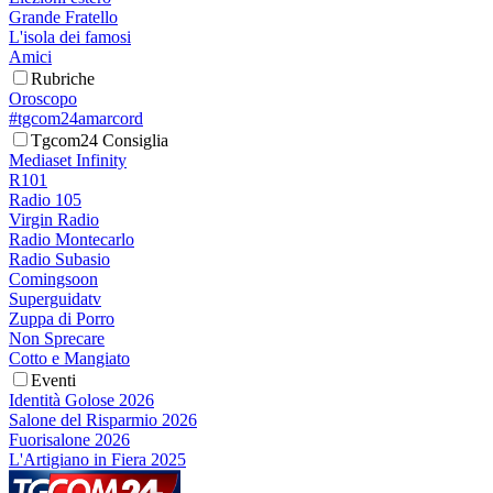
Grande Fratello
L'isola dei famosi
Amici
Rubriche
Oroscopo
#tgcom24amarcord
Tgcom24 Consiglia
Mediaset Infinity
R101
Radio 105
Virgin Radio
Radio Montecarlo
Radio Subasio
Comingsoon
Superguidatv
Zuppa di Porro
Non Sprecare
Cotto e Mangiato
Eventi
Identità Golose 2026
Salone del Risparmio 2026
Fuorisalone 2026
L'Artigiano in Fiera 2025