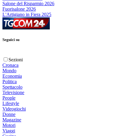
Salone del Risparmio 2026
Fuorisalone 2026
L'Artigiano in Fiera 2025
Seguici su
Sezioni
Cronaca
Mondo
Economia
Politica
Spettacolo
Televisione
People
Lifestyle
Videogiochi
Donne
Magazine
Motori
Viaggi