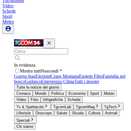
TgcomMag
Video
Schede
Sport
Meteo
In evidenza
Mostra tutti
Nascondi
Guerra Iran
Elezioni
Crans Montana
Epstein Files
Famiglia nel
bosco
Garlasco
Emergenza Clima
Tutti i dossier
Tutte le notizie del giorno
Cronaca
Mondo
Politica
Economia
Sport
Meteo
Video
Foto
Infografiche
Schede
Tv & Spettacolo
TgcomLab
TgcomMag
TgTech
Lifestyle
Oroscopo
Salute
Skuola
Cultura
Animali
Speciali
Chi siamo