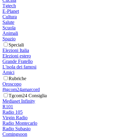
Cucina
Tgtech
E-Planet
Cultura
Salute
Scuola
Animali
Spazio
Speciali
Elezioni Italia
Elezioni estero
Grande Fratello
L'isola dei famosi
Amici
Rubriche
Oroscopo
#tgcom24amarcord
Tgcom24 Consiglia
Mediaset Infinity
R101
Radio 105
Virgin Radio
Radio Montecarlo
Radio Subasio
Comingsoon