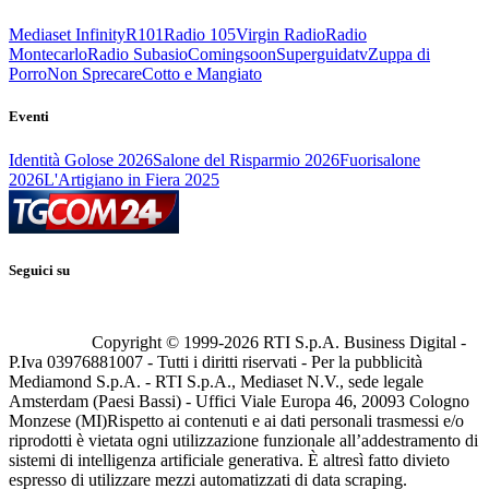
Mediaset Infinity
R101
Radio 105
Virgin Radio
Radio
Montecarlo
Radio Subasio
Comingsoon
Superguidatv
Zuppa di
Porro
Non Sprecare
Cotto e Mangiato
Eventi
Identità Golose 2026
Salone del Risparmio 2026
Fuorisalone
2026
L'Artigiano in Fiera 2025
Seguici su
Copyright © 1999-
2026
RTI S.p.A. Business Digital -
P.Iva 03976881007 - Tutti i diritti riservati - Per la pubblicità
Mediamond S.p.A. - RTI S.p.A., Mediaset N.V., sede legale
Amsterdam (Paesi Bassi) - Uffici Viale Europa 46, 20093 Cologno
Monzese (MI)
Rispetto ai contenuti e ai dati personali trasmessi e/o
riprodotti è vietata ogni utilizzazione funzionale all’addestramento di
sistemi di intelligenza artificiale generativa. È altresì fatto divieto
espresso di utilizzare mezzi automatizzati di data scraping.