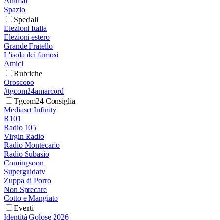
Animali
Spazio
Speciali
Elezioni Italia
Elezioni estero
Grande Fratello
L'isola dei famosi
Amici
Rubriche
Oroscopo
#tgcom24amarcord
Tgcom24 Consiglia
Mediaset Infinity
R101
Radio 105
Virgin Radio
Radio Montecarlo
Radio Subasio
Comingsoon
Superguidatv
Zuppa di Porro
Non Sprecare
Cotto e Mangiato
Eventi
Identità Golose 2026