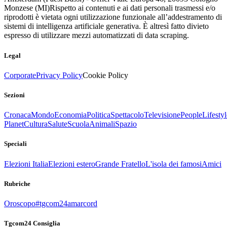
Monzese (MI)
Rispetto ai contenuti e ai dati personali trasmessi e/o
riprodotti è vietata ogni utilizzazione funzionale all’addestramento di
sistemi di intelligenza artificiale generativa. È altresì fatto divieto
espresso di utilizzare mezzi automatizzati di data scraping.
Legal
Corporate
Privacy Policy
Cookie Policy
Sezioni
Cronaca
Mondo
Economia
Politica
Spettacolo
Televisione
People
Lifestyl
Planet
Cultura
Salute
Scuola
Animali
Spazio
Speciali
Elezioni Italia
Elezioni estero
Grande Fratello
L'isola dei famosi
Amici
Rubriche
Oroscopo
#tgcom24amarcord
Tgcom24 Consiglia