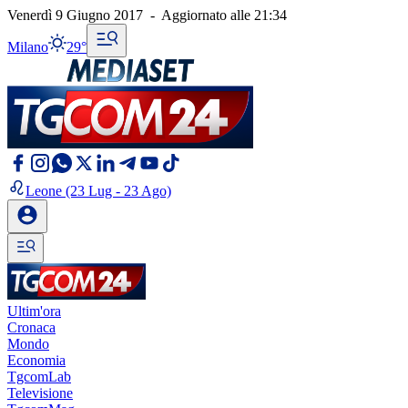
Venerdì 9 Giugno 2017
-
Aggiornato alle
21:34
Milano
29°
Leone
(23 Lug - 23 Ago)
Ultim'ora
Cronaca
Mondo
Economia
TgcomLab
Televisione