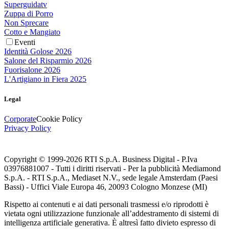
Superguidatv
Zuppa di Porro
Non Sprecare
Cotto e Mangiato
Eventi
Identità Golose 2026
Salone del Risparmio 2026
Fuorisalone 2026
L'Artigiano in Fiera 2025
Legal
Corporate
Cookie Policy
Privacy Policy
Copyright © 1999-
2026
RTI S.p.A. Business Digital - P.Iva
03976881007 - Tutti i diritti riservati - Per la pubblicità Mediamond
S.p.A. - RTI S.p.A., Mediaset N.V., sede legale Amsterdam (Paesi
Bassi) - Uffici Viale Europa 46, 20093 Cologno Monzese (MI)
Rispetto ai contenuti e ai dati personali trasmessi e/o riprodotti è
vietata ogni utilizzazione funzionale all’addestramento di sistemi di
intelligenza artificiale generativa. È altresì fatto divieto espresso di